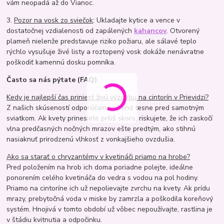
vám neopadá až do Vianoc.
3.
Pozor na vosk zo sviečok
: Ukladajte kytice a vence v
dostatočnej vzdialenosti od zapálených
kahancov
. Otvorený
plameň nielenže predstavuje riziko požiaru, ale sálavé teplo
rýchlo vysušuje živé listy a roztopený vosk dokáže nenávratne
poškodiť kamennú dosku pomníka.
Často sa nás pýtate (FAQ)
Kedy je najlepší čas priniesť živú výzdobu na cintorín v Prievidzi?
Z našich skúseností odporúčame víkend tesne pred samotným
sviatkom. Ak kvety prinesiete príliš skoro, riskujete, že ich zaskočí
vlna predčasných nočných mrazov ešte predtým, ako stihnú
nasiaknuť prirodzenú vlhkosť z vonkajšieho ovzdušia.
Ako sa starať o chryzantémy v kvetináči priamo na hrobe?
Pred položením na hrob ich doma poriadne polejte, ideálne
ponorením celého kvetináča do vedra s vodou na pol hodiny.
Priamo na cintoríne ich už nepolievajte zvrchu na kvety. Ak prídu
mrazy, prebytočná voda v miske by zamrzla a poškodila koreňový
systém. Hnojivá v tomto období už vôbec nepoužívajte, rastlina je
v štádiu kvitnutia a odpočinku.