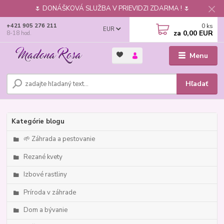
🌷 DONÁŠKOVÁ SLUŽBA V PRIEVIDZI ZDARMA ! 🌷
0
ks
+421 905 276 211
EUR
za
0,00 EUR
8-18 hod.
Menu
Hľadať
Kategórie blogu
🌱 Záhrada a pestovanie
Rezané kvety
Izbové rastliny
Príroda v záhrade
Dom a bývanie