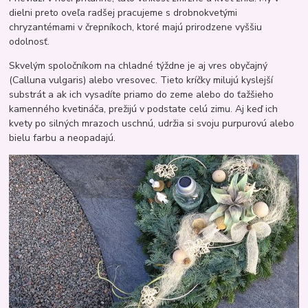
dielni preto oveľa radšej pracujeme s drobnokvetými
chryzantémami v črepníkoch, ktoré majú prirodzene vyššiu
odolnosť.
Skvelým spoločníkom na chladné týždne je aj vres obyčajný
(Calluna vulgaris) alebo vresovec. Tieto kríčky milujú kyslejší
substrát a ak ich vysadíte priamo do zeme alebo do ťažšieho
kamenného kvetináča, prežijú v podstate celú zimu. Aj keď ich
kvety po silných mrazoch uschnú, udržia si svoju purpurovú alebo
bielu farbu a neopadajú.