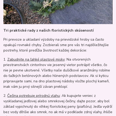
Tri praktické rady z našich floristických skúseností
Pri prevoze a ukladaní výzdoby na prievidzské hroby sa často
opakujú rovnaké chyby. Zozbierali sme pre vás tri najdôležitejšie
postrehy, ktoré predĺžia životnosť každej dekorácie:
1.
Zabudnite na ľahké plastové misky
: Na otvorených
priestranstvách cintorínov vie jesenný vietor potrápiť všetko, čo
nie je pevne ukotvené. Všetky naše dušičkové aranžmány robíme
do ťažkých betónových alebo hlinených podstavcov. Ak si kyticu
pripravujete sami, na dno plastovej nádoby vložte plochý kameň,
inak vám ju prvý silnejší závan preklopí.
2.
Čečina potrebuje prírodnú vlahu
: Ak kupujete veniec z
vyskladanej jedľovej alebo smrekovej čečiny, dajte pozor, aby bol
základ vypichnutý do vlhkej floristickej peny (piaflóru). Jedľa vydrží
bez vody dlhšie ako smrek, no ak má v podklade zdroj vlahy, ihličie