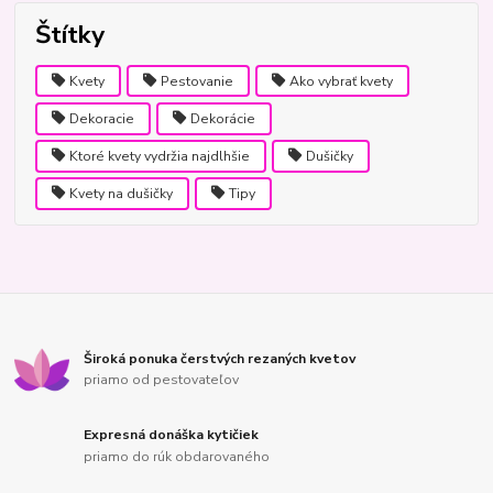
Štítky
Kvety
Pestovanie
Ako vybrať kvety
Dekoracie
Dekorácie
Ktoré kvety vydržia najdlhšie
Dušičky
Kvety na dušičky
Tipy
Široká ponuka čerstvých rezaných kvetov
priamo od pestovateľov
Expresná donáška kytičiek
priamo do rúk obdarovaného