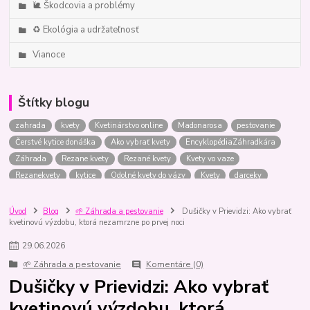
🐌 Škodcovia a problémy
♻️ Ekológia a udržateľnosť
Vianoce
Štítky blogu
zahrada
kvety
Kvetinárstvo online
Madonarosa
pestovanie
Čerstvé kytice donáška
Ako vybrať kvety
EncyklopédiaZáhradkára
Záhrada
Rezane kvety
Rezané kvety
Kvety vo vaze
Rezanekvety
kytice
Odolné kvety do vázy
Kvety
darceky
Ktoré kvety vydržia najdlhšie
Kvety do vázy
zelenina
Kytice
Kytica
Pôda
Odolné kvety
balkony
bylinky
rastliny
Úvod
Blog
🌱 Záhrada a pestovanie
Dušičky v Prievidzi: Ako vybrať
kvetinovú výzdobu, ktorá nezamrzne po prvej noci
Kytica pre muža
izboverastliny
letnicky
Tipy
kytica
Anonymna donaska kvetov
Svadba
Darčeky
Darceky
29
.
06
.
2026
Kvetinarstvoonline
Porovnanie
Rastliny
AkoNaTo
stromceky
🌱 Záhrada a pestovanie
Komentáre (0)
vianoce
vianocne stromceky
tipy
kytica k vyrociu
Dušičky v Prievidzi: Ako vybrať
Párny vs nepárny počet
Kvetynasvadbu
skodcovia
hortenzie
kvetinovú výzdobu, ktorá