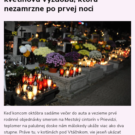
nezamrzne po prvej noci
Keď koncom októbra sadáme večer do auta a vezieme prvé
rodinné objednávky smerom na Mestský cintorín v Prievidzi,
teplomer na palubnej doske nám málokedy ukáže viac ako dva
stupne. Práve tu, v kotlinách pod Vtáčnikom, vie jeseň ukázať