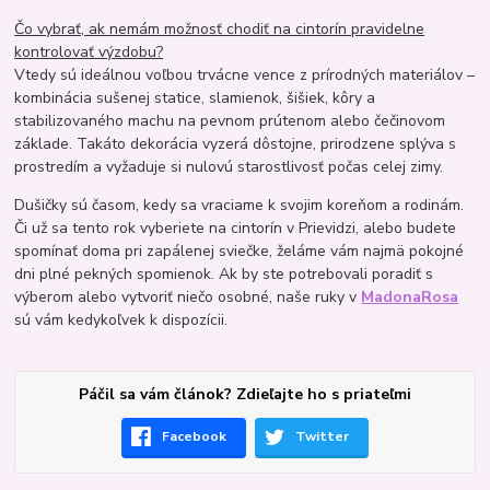
Čo vybrať, ak nemám možnosť chodiť na cintorín pravidelne
kontrolovať výzdobu?
Vtedy sú ideálnou voľbou trvácne vence z prírodných materiálov –
kombinácia sušenej statice, slamienok, šišiek, kôry a
stabilizovaného machu na pevnom prútenom alebo čečinovom
základe. Takáto dekorácia vyzerá dôstojne, prirodzene splýva s
prostredím a vyžaduje si nulovú starostlivosť počas celej zimy.
Dušičky sú časom, kedy sa vraciame k svojim koreňom a rodinám.
Či už sa tento rok vyberiete na cintorín v Prievidzi, alebo budete
spomínať doma pri zapálenej sviečke, želáme vám najmä pokojné
dni plné pekných spomienok. Ak by ste potrebovali poradiť s
výberom alebo vytvoriť niečo osobné, naše ruky v
MadonaRosa
sú vám kedykoľvek k dispozícii.
Páčil sa vám článok? Zdieľajte ho s priateľmi
Facebook
Twitter