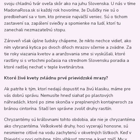
svoju chladnú tvár oveľa skôr ako na juhu Slovenska. U nás v tíme
MadonaRosa.sk si každý rok hovoríme, že Dušičky nie sú o
predbiehaní sa v tom, kto prinesie najväčší veniec. Sú o tichom
zastavení sa, zapálení sviečky a spomienke na ľudí, ktorí tu
zanechali nezmazateľnú stopu.
Zároveň však úplne ľudsky chápeme, že nikto nechce vidieť, ako
ním vybraná kytica po dvoch dňoch mrazov sčernie a zvädne. Za
tie roky viazania kvetov a aranžovania sme si vyskúšali, ktoré
rastliny si s vrtochmi počasia na strednom Slovensku poradia a
ktoré radšej nechať v teple kvetinárstva.
Ktoré živé kvety zvládnu prvé prievidzské mrazy?
Ak patríte k tým, ktorí nedajú dopustiť na živú klasiku, máme pre
vás dobrú správu. Nemusíte hneď siahať po plastových
náhradách, ktoré po zime skončia v preplnených kontajneroch za
bránou cintorína. Stačí len správne zvoliť druhy rastlín.
Chryzantémy sú kráľovnami tohto obdobia, ale nie je chryzantéma
ako chryzantéma. Veľkokveté druhy, hoci vyzerajú honosne, sú
nesmierne citlivé na vodu zachytenú v okvetných lístkoch. Keď v
Prievidzi v noci prituhne, táto vlhkosť zmrzne a kvet zničí. My v