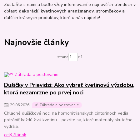
Zostaňte s nami a buďte vždy informovaní o najnovších trendoch v
oblasti
dekorácií
,
kvetinových aranžmánov
,
stromčekov
a
ďalších krásnych produktov, ktoré u nás nájdete!
Najnovšie články
strana
z 1
Dušičky v Prievidzi: Ako vybrať kvetinovú výzdobu,
ktorá nezamrzne po prvej noci
29
.
06
.
2026
🌱 Záhrada a pestovanie
Chladné dušičkové noci na hornonitrianskych cintorínoch vedia
potrápiť každú živú kvetinu – pozrite sa, ktoré materiály skutočne
vydržia.
celý článok