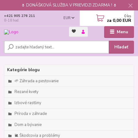
🌷 DONÁŠKOVÁ SLUŽBA V PRIEVIDZI ZDARMA ! 🌷
0
ks
+421 905 276 211
EUR
za
0,00 EUR
8-18 hod.
Menu
Hľadať
Kategórie blogu
🌱 Záhrada a pestovanie
Rezané kvety
Izbové rastliny
Príroda v záhrade
Dom a bývanie
🐌 Škodcovia a problémy