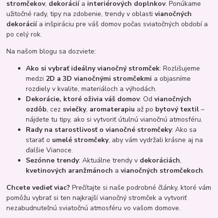
stromčekov
,
dekorácií
a
interiérových doplnkov
. Ponúkame
užitočné rady, tipy na zdobenie, trendy v oblasti
vianočných
dekorácií
a inšpiráciu pre váš domov počas sviatočných období a
po celý rok.
Na našom blogu sa dozviete:
Ako si vybrať ideálny vianočný stromček
: Rozlišujeme
medzi
2D a 3D vianočnými stromčekmi
a objasníme
rozdiely v kvalite, materiáloch a výhodách.
Dekorácie, ktoré oživia váš domov
: Od
vianočných
ozdôb
, cez
sviečky
,
aromaterapiu
až po
bytový textil
–
nájdete tu tipy, ako si vytvoriť útulnú vianočnú atmosféru.
Rady na starostlivosť o vianočné stromčeky
: Ako sa
starať o
umelé stromčeky
, aby vám vydržali krásne aj na
ďalšie Vianoce.
Sezónne trendy
: Aktuálne trendy v
dekoráciách
,
kvetinových aranžmánoch
a
vianočných stromčekoch
.
Chcete vedieť viac?
Prečítajte si naše podrobné články, ktoré vám
pomôžu vybrať si ten najkrajší vianočný stromček a vytvoriť
nezabudnuteľnú sviatočnú atmosféru vo vašom domove.