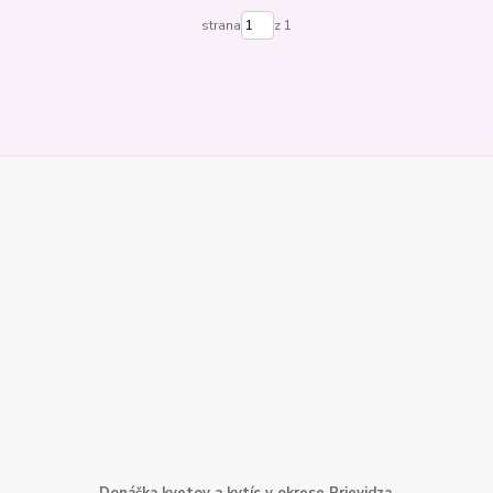
strana
z 1
Donáška kvetov a kytíc v okrese Prievidza.