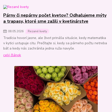
Párny či nepárny počet kvetov? Odhaľujeme mýty
a trapasy, ktoré sme zažili v kvetinárstve
08
.
05
.
2026
Rezané kvety
Tradícia hovorí jasne, ale život prináša situácie, kedy matematika
v kytici ustupuje citu. Prečítajte si, kedy sa párneho počtu netreba
báť a kedy nás zachránila jedna ruža navyše.
celý článok