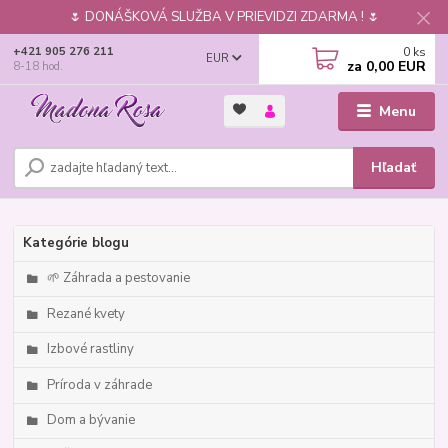
🌷 DONÁŠKOVÁ SLUŽBA V PRIEVIDZI ZDARMA ! 🌷
0
ks
+421 905 276 211
EUR
za
0,00 EUR
8-18 hod.
Menu
Hľadať
Kategórie blogu
🌱 Záhrada a pestovanie
Rezané kvety
Izbové rastliny
Príroda v záhrade
Dom a bývanie