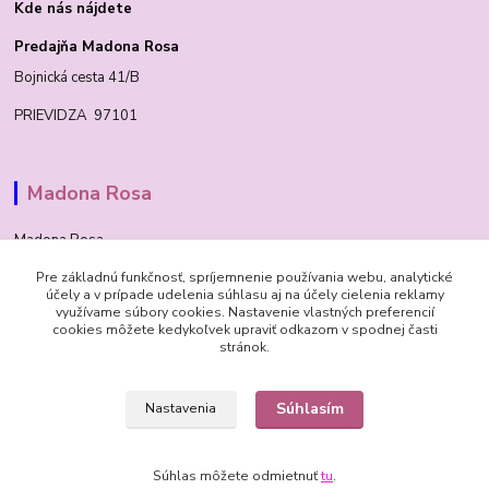
Kde nás nájdete
Predajňa Madona Rosa
Bojnická cesta 41/B
PRIEVIDZA 97101
Madona Rosa
Madona Rosa
Pre základnú funkčnosť, spríjemnenie používania webu, analytické
Richard
účely a v prípade udelenia súhlasu aj na účely cielenia reklamy
+421 905 276 211
využívame súbory cookies. Nastavenie vlastných preferencií
cookies môžete kedykoľvek upraviť odkazom v spodnej časti
stránok.
Súhlasím
Nastavenia
© 1992 Madona Rosa Company
Súhlas môžete odmietnuť
tu
.