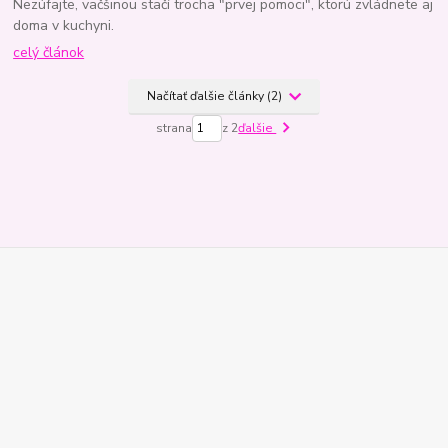
Nezúfajte, väčšinou stačí trocha "prvej pomoci", ktorú zvládnete aj
doma v kuchyni.
celý článok
Načítať ďalšie články (2)
strana
z 2
ďalšie