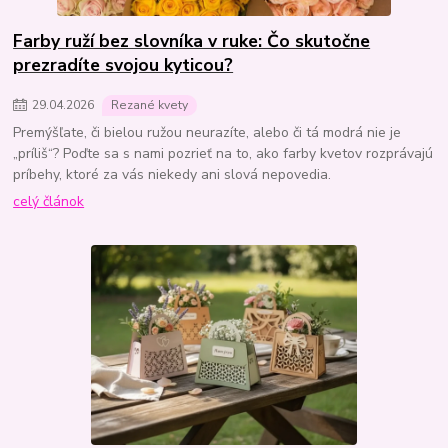
Farby ruží bez slovníka v ruke: Čo skutočne
prezradíte svojou kyticou?
29
.
04
.
2026
Rezané kvety
Premýšľate, či bielou ružou neurazíte, alebo či tá modrá nie je
„príliš“? Poďte sa s nami pozrieť na to, ako farby kvetov rozprávajú
príbehy, ktoré za vás niekedy ani slová nepovedia.
celý článok