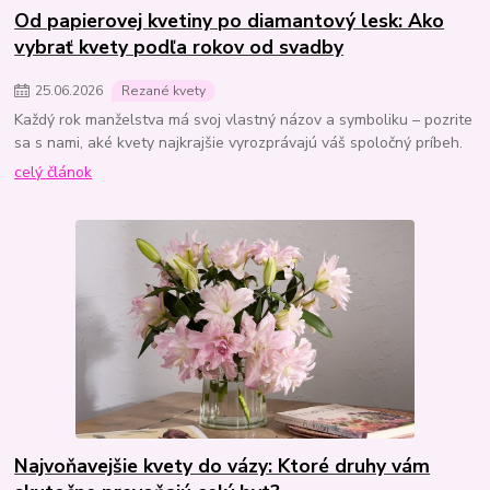
Od papierovej kvetiny po diamantový lesk: Ako
vybrať kvety podľa rokov od svadby
25
.
06
.
2026
Rezané kvety
Každý rok manželstva má svoj vlastný názov a symboliku – pozrite
sa s nami, aké kvety najkrajšie vyrozprávajú váš spoločný príbeh.
celý článok
Najvoňavejšie kvety do vázy: Ktoré druhy vám