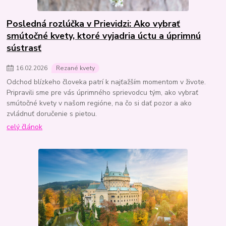
Posledná rozlúčka v Prievidzi: Ako vybrať
smútočné kvety, ktoré vyjadria úctu a úprimnú
sústrasť
16
.
02
.
2026
Rezané kvety
Odchod blízkeho človeka patrí k najťažším momentom v živote.
Pripravili sme pre vás úprimného sprievodcu tým, ako vybrať
smútočné kvety v našom regióne, na čo si dať pozor a ako
zvládnuť doručenie s pietou.
celý článok