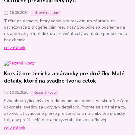
skutočne prevoňajú celý byt?
16
.
05
.
2026
Izbové rastliny
Túžite po domove, ktorý vonia ako rozkvitnutá záhrada, no
osviežovače z drogérie vám režú nos? Spoločne sa pozrieme na
rezané kvety, ktoré dokážu prevoňať celý byt úplne prirodzene a
bez chémie.
celý článok
Korsáž pre ženícha a náramky pre družičky: Malé
detaily, ktoré na svadbe tvoria celok
10
.
05
.
2026
Rezané kvety
Svadobná kytica býva stredobodom pozornosti, no skutočné čaro
dokonalej svadby sa ukrýva v detailoch. Pozrite sa s nami na to,
ako vybrať svadobné pierko pre ženícha a náramky pre družičky
tak, aby prežili celú noc a nevyzerali ako zo stužkovej.
celý článok