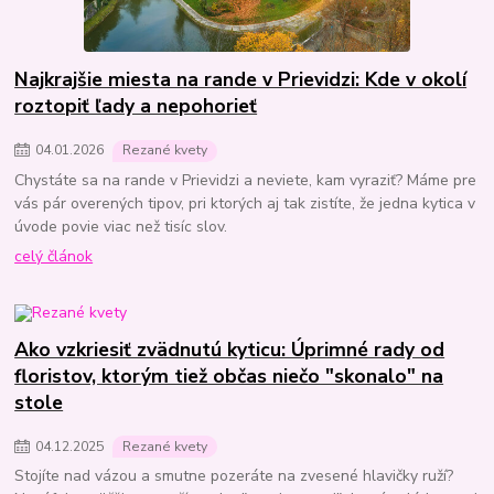
Najkrajšie miesta na rande v Prievidzi: Kde v okolí
roztopiť ľady a nepohorieť
04
.
01
.
2026
Rezané kvety
Chystáte sa na rande v Prievidzi a neviete, kam vyraziť? Máme pre
vás pár overených tipov, pri ktorých aj tak zistíte, že jedna kytica v
úvode povie viac než tisíc slov.
celý článok
Ako vzkriesiť zvädnutú kyticu: Úprimné rady od
floristov, ktorým tiež občas niečo "skonalo" na
stole
04
.
12
.
2025
Rezané kvety
Stojíte nad vázou a smutne pozeráte na zvesené hlavičky ruží?