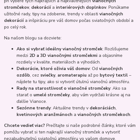
pri výbere tých najkrajších a najkvalitnejších
vianočných
stromčekov
,
dekorácií
a
interiérových doplnkov
. Ponúkame
užitočné rady, tipy na zdobenie, trendy v oblasti
vianočných
dekorácií
a inšpiráciu pre váš domov počas sviatočných období a
po celý rok.
Na našom blogu sa dozviete:
Ako si vybrať ideálny vianočný stromček
: Rozlišujeme
medzi
2D a 3D vianočnými stromčekmi
a objasníme
rozdiely v kvalite, materiáloch a výhodách.
Dekorácie, ktoré oživia váš domov
: Od
vianočných
ozdôb
, cez
sviečky
,
aromaterapiu
až po
bytový textil
–
nájdete tu tipy, ako si vytvoriť útulnú vianočnú atmosféru.
Rady na starostlivosť o vianočné stromčeky
: Ako sa
starať o
umelé stromčeky
, aby vám vydržali krásne aj na
ďalšie Vianoce.
Sezónne trendy
: Aktuálne trendy v
dekoráciách
,
kvetinových aranžmánoch
a
vianočných stromčekoch
.
Chcete vedieť viac?
Prečítajte si naše podrobné články, ktoré vám
pomôžu vybrať si ten najkrajší vianočný stromček a vytvoriť
nezabudnuteľnú sviatočnú atmosféru vo vašom domove.