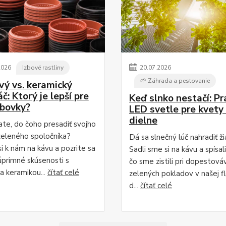
2026
Izbové rastliny
20
.
07
.
2026
🌱 Záhrada a pestovanie
vý vs. keramický
č: Ktorý je lepší pre
Keď slnko nestačí: P
zbovky?
LED svetle pre kvety 
dielne
te, do čoho presadiť svojho
eleného spoločníka?
Dá sa slnečný lúč nahradiť ž
i k nám na kávu a pozrite sa
Sadli sme si na kávu a spísal
úprimné skúsenosti s
čo sme zistili pri dopestová
a keramikou...
čítať celé
zelených pokladov v našej flo
d...
čítať celé