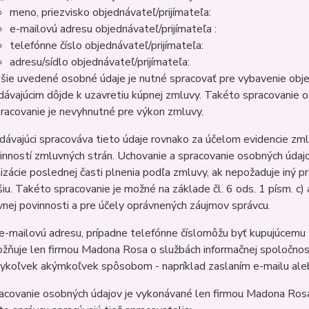
meno, priezvisko objednávateľ/prijímateľa:
e-mailovú adresu objednávateľ/prijímateľa :
telefónne číslo objednávateľ/prijímateľa:
adresu/sídlo objednávateľ/prijímateľa:
šie uvedené osobné údaje je nutné spracovať pre vybavenie obje
dávajúcim dôjde k uzavretiu kúpnej zmluvy. Takéto spracovanie o
pracovanie je nevyhnutné pre výkon zmluvy.
dávajúci spracováva tieto údaje rovnako za účelom evidencie zm
inností zmluvných strán. Uchovanie a spracovanie osobných úda
lizácie poslednej časti plnenia podľa zmluvy, ak nepožaduje iný
šiu. Takéto spracovanie je možné na základe čl. 6 ods. 1 písm. c)
vnej povinnosti a pre účely oprávnených záujmov správcu.
e-mailovú adresu, prípadne telefónne číslomôžu byť kupujúcemu 
žňuje len firmou Madona Rosa o službách informačnej spoločnos
ykoľvek akýmkoľvek spôsobom - napríklad zaslaním e-mailu ale
acovanie osobných údajov je vykonávané len firmou Madona Ros