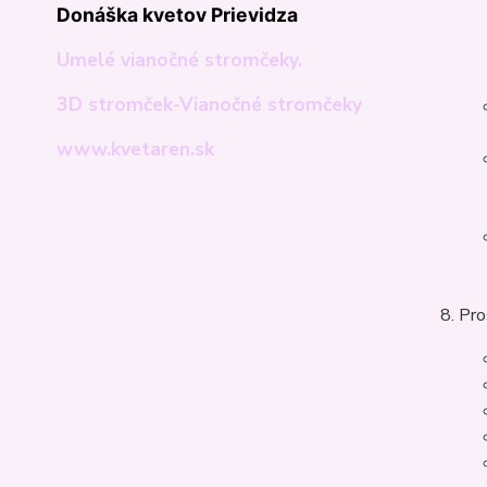
Donáška kvetov Prievidza
Umelé vianočné stromčeky.
3D stromček-Vianočné stromčeky
www.kvetaren.sk
Pro