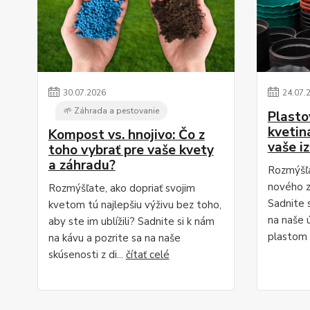
30
.
07
.
2026
24
.
07
.
🌱 Záhrada a pestovanie
Plasto
kvetiná
Kompost vs. hnojivo: Čo z
vaše i
toho vybrať pre vaše kvety
a záhradu?
Rozmýšľa
nového z
Rozmýšľate, ako dopriať svojim
Sadnite s
kvetom tú najlepšiu výživu bez toho,
na naše 
aby ste im ublížili? Sadnite si k nám
plastom 
na kávu a pozrite sa na naše
skúsenosti z di...
čítať celé