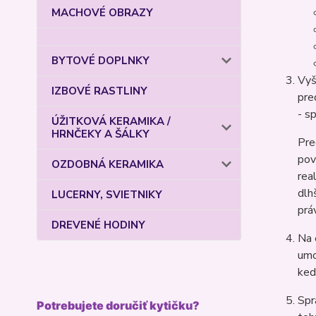
MACHOVÉ OBRAZY
BYTOVÉ DOPLNKY
Vyš
IZBOVÉ RASTLINY
pre
- s
ÚŽITKOVÁ KERAMIKA /
HRNČEKY A ŠÁLKY
Pre
pov
OZDOBNÁ KERAMIKA
rea
dlh
LUCERNY, SVIETNIKY
prá
DREVENÉ HODINY
Na 
umo
ked
Spr
Potrebujete doručiť kytičku?