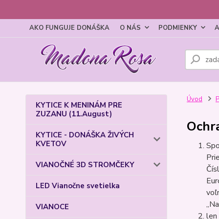
AKO FUNGUJE DONÁŠKA
O NÁS
PODMIENKY
A
Úvod
KYTICE K MENINÁM PRE
ZUZANU (11.August)
Ochr
KYTICE - DONÁŠKA ŽIVÝCH
KVETOV
Spo
Pri
VIANOČNÉ 3D STROMČEKY
Čís
Eur
LED Vianočne svetielka
voľ
„Na
VIANOCE
len