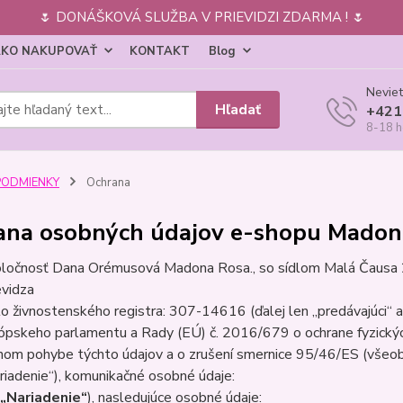
🌷 DONÁŠKOVÁ SLUŽBA V PRIEVIDZI ZDARMA ! 🌷
KO NAKUPOVAŤ
KONTAKT
Blog
Neviet
Hľadať
+421
8-18 h
PODMIENKY
Ochrana
ana osobných údajov e-shopu Madon
ločnosť Dana Orémusová Madona Rosa., so sídlom Malá Čausa 
evidza
lo živnostenského registra: 307-14616 (ďalej len „predávajúci“ 
ópskeho parlamentu a Rady (EÚ) č. 2016/679 o ochrane fyzickýc
nom pohybe týchto údajov a o zrušení smernice 95/46/ES (všeobe
riadenie“), komunikačné osobné údaje:
„Nariadenie“
), nasledujúce osobné údaje: