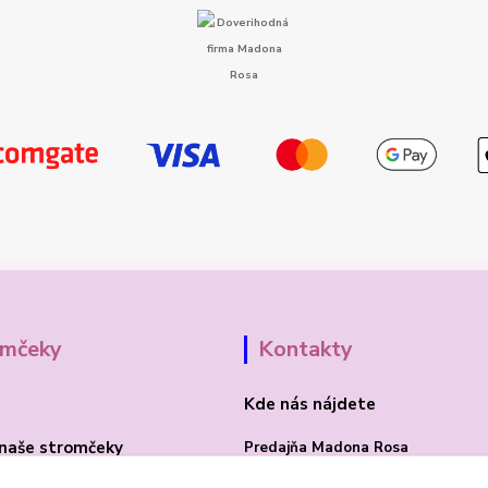
omčeky
Kontakty
Kde nás nájdete
naše stromčeky
Predajňa Madona Rosa
Bojnická cesta 41/B