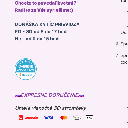
toh
Chcete to povedať kvetmi?
Radi to za Vás vyriešime:)
DONÁŠKA KYTÍC PRIEVIDZA
PO - SO od 8 do 17 hod
Oso
Ne - od 9 do 15 hod
Spr
Spr
coo
EXPRESNÉ DORUČENIE
Umelé vianočné 3D stromčeky