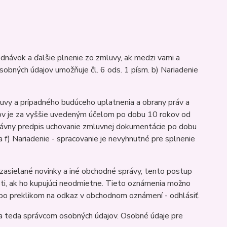
dnávok a ďalšie plnenie zo zmluvy, ak medzi vami a
sobných údajov umožňuje čl. 6 ods. 1 písm. b) Nariadenie
luvy a prípadného budúceho uplatnenia a obrany práv a
jov je za vyššie uvedeným účelom po dobu 10 rokov od
 právny predpis uchovanie zmluvnej dokumentácie po dobu
 a f) Nariadenie - spracovanie je nevyhnutné pre splnenie
zasielané novinky a iné obchodné správy, tento postup
ti, ak ho kupujúci neodmietne. Tieto oznámenia možno
bo preklikom na odkaz v obchodnom oznámení - odhlásiť.
a teda správcom osobných údajov. Osobné údaje pre