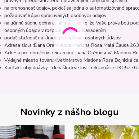
právnymi predpismi alebo oprávnenými záujmami správcu
na prenosnosť údajov, pokiaľ sa jedná o automatizované sprac
požadovať kópiu spracúvaných osobných údajov
na účinnú súdnu ochranu, ak máte za to, že Vaše práva boli po
osobných údajov v rozpore s týmto Nariadením
podať sťažnosť na Úrade pre ochranu osobných údajov.
Adresa sídla :Dana Orémusová Madona Rosa Malá Čausa 26
Adresa pre doručenie reklamácii: Dana Orémusová Madona Ro
Výdajné miesto tovaru:Kvetinárstvo Madona Rosa Bojnická ce
Kontakt objednávky - donáška kvetov - reklamácie 090527
Novinky z nášho blogu