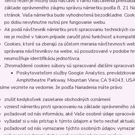
tento režim je možný buď nastaviť v rámci nastavenia prehliad
základe oprávneného záujmu správcu námietku podľa čl. 21 Nar
stránok. Vaša námietka bude vyhodnotená bezodkladne. Cook
po dobu nevyhnutne nutnú pre fungovanie webu.
Ak podá návštevník námietku proti spracovaniu technických c
nie je možné v takom prípade zaručiť plnú funkčnosť a kompati
Cookies, ktoré sa zberajú za účelom merania návštevnosti webu
správania návštevníkov na webe, sú posudzované v podobe h
neumožňuje identifikáciu jednotlivca.
Zhromaždené cookies súbory sú spracované ďalšími spracovat
Poskytovateľom služby Google Analytics, prevádzkovan
Amphitheatre Parkway, Mountain View, CA 94043, US
síme vezmite na vedomie, že podľa Nariadenia máte právo:
zrušiť kedykoľvek zasielanie obchodných oznámení
vzniesť námietku proti spracovaniu na základe oprávneného z
požadovať od nás informáciu, aké Vaše osobné údaje spracov
vyžiadať si u nás prístup k týmto údajom a tieto nechať aktua
požadovať od nás vymazanie týchto osobných údajov, vymazan