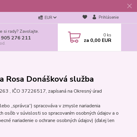
Prihlásenie
EUR
e si rady? Zavolajte.
0
ks
 905 276 211
za
0,00 EUR
od.
a Rosa Donášková služba
263 , IČO 37226517, zapísaná na Okresný úrad
alebo „správca“) spracováva v zmysle nariadenia
h osôb v súvislosti so spracovaním osobných údajov a o
cné nariadenie o ochrane osobných údajov) (ďalej len