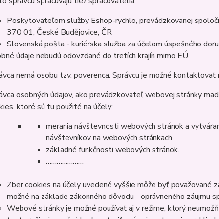
to správcu spracúvajú tiež spracovatelia:
Poskytovateľom služby Eshop-rychlo, prevádzkovanej spoločn
370 01, České Budějovice, ČR
Slovenská pošta - kuriérska služba za účelom úspešného doruč
bné údaje nebudú odovzdané do tretích krajín mimo EÚ.
ávca nemá osobu tzv. poverenca. Správcu je možné kontaktova
ávca osobných údajov, ako prevádzkovateľ webovej stránky mado
kies, ktoré sú tu použité na účely:
merania návštevnosti webových stránok a vytváranie
návštevníkov na webových stránkach
základné funkčnosti webových stránok.
…………………
Zber cookies na účely uvedené vyššie môže byť považované za
možné na základe zákonného dôvodu - oprávneného záujmu správ
Webové stránky je možné používať aj v režime, ktorý neumožňu