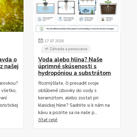
17
.
07
.
2026
🌱 Záhrada a pestovanie
ravda o
Voda alebo hlina? Naše
z našej
úprimné skúsenosti s
hydropóniou a substrátom
iarovkou?
Rozmýšľate, či presadiť svoje
i všetko,
obľúbené izbovky do vody s
vaní
keramzitom, alebo zostat pri
ristickej
klasickej hline? Sadnite si k nám na
kávu a pozrite sa na naše p...
čítať celé