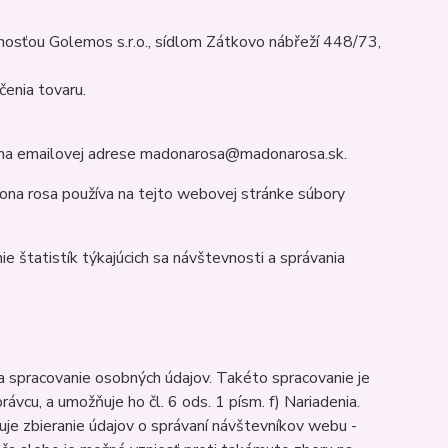
osťou Golemos s.r.o., sídlom Zátkovo nábřeží 448/73,
enia tovaru.
ť na emailovej adrese madonarosa@madonarosa.sk.
na rosa používa na tejto webovej stránke súbory
 štatistík týkajúcich sa návštevnosti a správania
 spracovanie osobných údajov. Takéto spracovanie je
cu, a umožňuje ho čl. 6 ods. 1 písm. f) Nariadenia.
je zbieranie údajov o správaní návštevníkov webu -