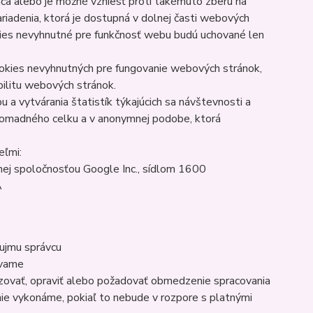
ača alebo je možné vzniesť proti takémuto zberu na
iadenia, ktorá je dostupná v dolnej časti webových
ies nevyhnutné pre funkčnosť webu budú uchované len
ookies nevyhnutných pre fungovanie webových stránok,
bilitu webových stránok.
 a vytvárania štatistík týkajúcich sa návštevnosti a
romadného celku a v anonymnej podobe, ktorá
eľmi:
ej spoločnosťou Google Inc., sídlom 1600
A
áujmu správcu
ávame
lizovať, opraviť alebo požadovať obmedzenie spracovania
ie vykonáme, pokiaľ to nebude v rozpore s platnými