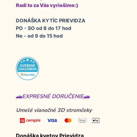
Radi to za Vás vyriešime:)
DONÁŠKA KYTÍC PRIEVIDZA
PO - SO od 8 do 17 hod
Ne - od 9 do 15 hod
EXPRESNÉ DORUČENIE
Umelé vianočné 3D stromčeky
Donáška kvetov Prievidza