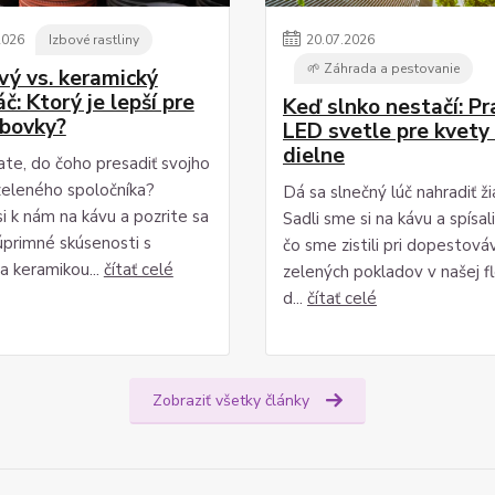
2026
Izbové rastliny
20
.
07
.
2026
🌱 Záhrada a pestovanie
vý vs. keramický
č: Ktorý je lepší pre
Keď slnko nestačí: P
zbovky?
LED svetle pre kvety 
dielne
te, do čoho presadiť svojho
eleného spoločníka?
Dá sa slnečný lúč nahradiť ž
i k nám na kávu a pozrite sa
Sadli sme si na kávu a spísal
úprimné skúsenosti s
čo sme zistili pri dopestová
a keramikou...
čítať celé
zelených pokladov v našej flo
d...
čítať celé
Zobraziť všetky články