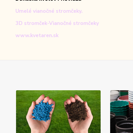
Umelé vianočné stromčeky.
3D stromček-Vianočné stromčeky
www.kvetaren.sk