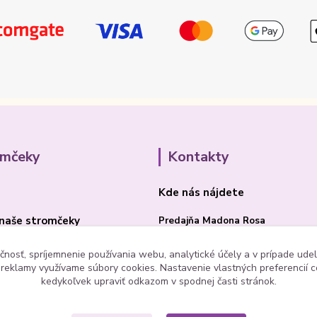
omčeky
Kontakty
Kde nás nájdete
naše stromčeky
Predajňa Madona Rosa
Bojnická cesta 41/B
čnosť, spríjemnenie používania webu, analytické účely a v prípade udel
a reklamy využívame súbory cookies. Nastavenie vlastných preferencií 
PRIEVIDZA 97101
kedykoľvek upraviť odkazom v spodnej časti stránok.