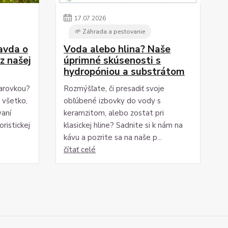
17
.
07
.
2026
🌱 Záhrada a pestovanie
ravda o
Voda alebo hlina? Naše
z našej
úprimné skúsenosti s
hydropóniou a substrátom
iarovkou?
Rozmýšľate, či presadiť svoje
i všetko,
obľúbené izbovky do vody s
vaní
keramzitom, alebo zostat pri
ristickej
klasickej hline? Sadnite si k nám na
kávu a pozrite sa na naše p...
čítať celé