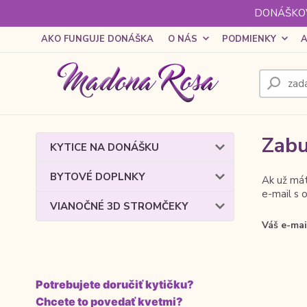
DONÁŠKOV
AKO FUNGUJE DONÁŠKA
O NÁS
PODMIENKY
A
Zabu
KYTICE NA DONÁŠKU
BYTOVÉ DOPLNKY
Ak už mát
e-mail s 
VIANOČNÉ 3D STROMČEKY
Váš e-mai
Potrebujete doručiť kytičku?
Chcete to povedať kvetmi?