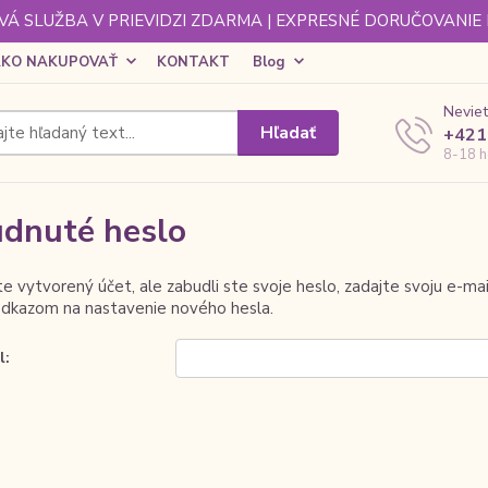
Á SLUŽBA V PRIEVIDZI ZDARMA | EXPRESNÉ DORUČOVANIE
KO NAKUPOVAŤ
KONTAKT
Blog
Neviet
Hľadať
+421
8-18 h
dnuté heslo
e vytvorený účet, ale zabudli ste svoje heslo, zadajte svoju e-mail
odkazom na nastavenie nového hesla.
l: