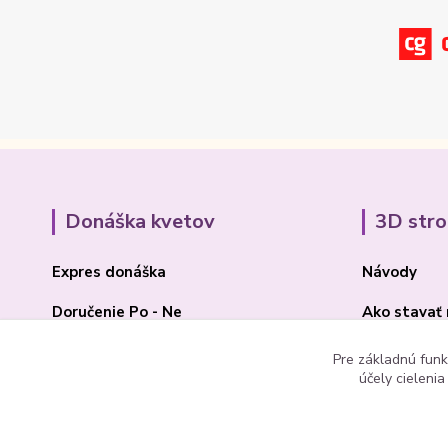
Donáška kvetov
3D str
Expres donáška
Návody
Doručenie Po - Ne
Ako stavať
O Madone Rose
BLOG 3D
Pre základnú funk
účely cieleni
Kontakt
Akcia 2025