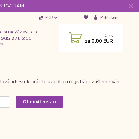
 K DVERÁM
Prihlásenie
EUR
e si rady? Zavolajte.
0
ks
 905 276 211
za
0,00 EUR
od.
ovú adresu, ktorú ste uviedli pri registrácii. Zašleme Vám
Obnoviť heslo