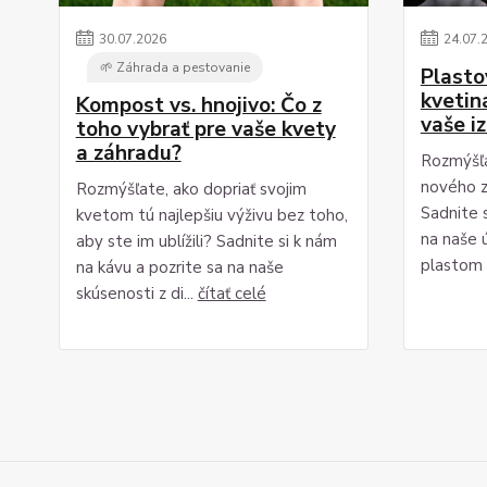
30
.
07
.
2026
24
.
07
.
🌱 Záhrada a pestovanie
Plasto
kvetiná
Kompost vs. hnojivo: Čo z
vaše i
toho vybrať pre vaše kvety
a záhradu?
Rozmýšľa
nového z
Rozmýšľate, ako dopriať svojim
Sadnite s
kvetom tú najlepšiu výživu bez toho,
na naše 
aby ste im ublížili? Sadnite si k nám
plastom 
na kávu a pozrite sa na naše
skúsenosti z di...
čítať celé