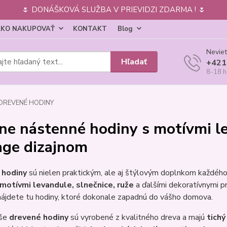
🌷 DONÁŠKOVÁ SLUŽBA V PRIEVIDZI ZDARMA ! 🌷
KO NAKUPOVAŤ
KONTAKT
Blog
Neviet
Hľadať
+421
8-18 h
DREVENÉ HODINY
ne nástenné hodiny s motívmi le
age dizajnom
 hodiny
sú nielen praktickým, ale aj štýlovým doplnkom každého
motívmi levandule, slnečnice, ruže
a ďalšími dekoratívnymi pr
 nájdete tu hodiny, ktoré dokonale zapadnú do vášho domova.
aše
drevené hodiny
sú vyrobené z kvalitného dreva a majú
tich