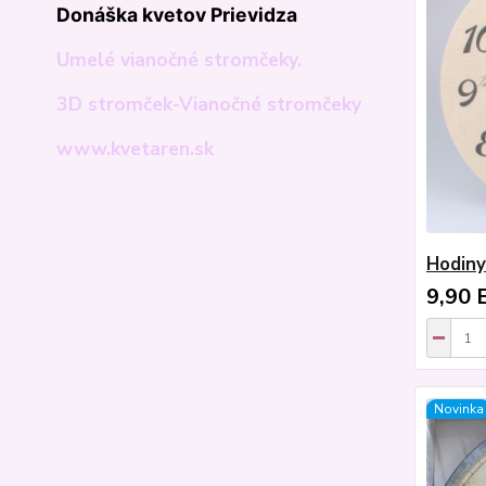
Donáška kvetov Prievidza
Umelé vianočné stromčeky.
3D stromček-Vianočné stromčeky
www.kvetaren.sk
Hodiny
9,90 
Novinka