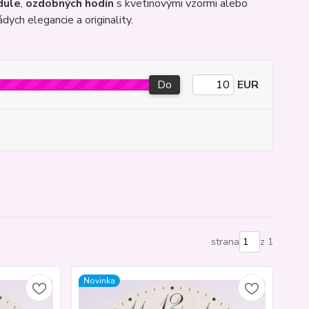
dule
,
ozdobných hodín
s kvetinovými vzormi alebo
ych elegancie a originality.
Do
EUR
strana
z 1
Novinka