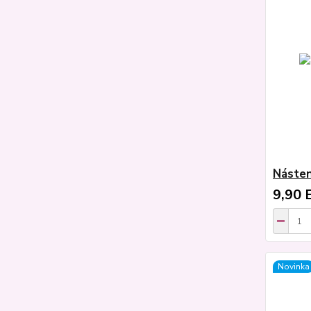
Násten
9,90 
Novinka