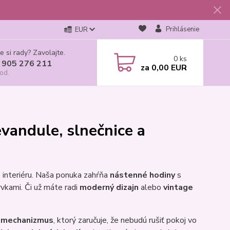
Prihlásenie
EUR
e si rady? Zavolajte.
0
ks
 905 276 211
za
0,00 EUR
od.
vandule, slnečnice a
 interiéru. Naša ponuka zahŕňa
nástenné hodiny
s
vkami. Či už máte radi
moderný dizajn
alebo
vintage
ý mechanizmus
, ktorý zaručuje, že nebudú rušiť pokoj vo