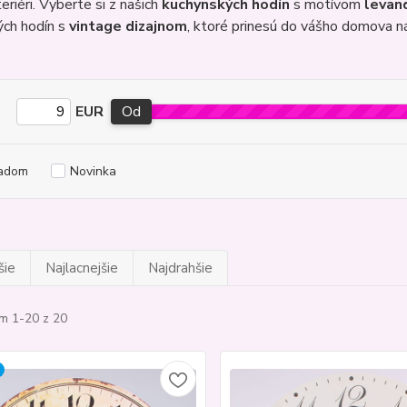
eriéri. Vyberte si z našich
kuchynských hodín
s motívom
levan
ých hodín s
vintage dizajnom
, ktoré prinesú do vášho domova nád
EUR
Od
adom
Novinka
šie
Najlacnejšie
Najdrahšie
m 1-20 z 20