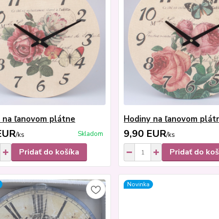
 na ľanovom plátne
Hodiny na ľanovom plát
EUR
9,90 EUR
Skladom
/
ks
/
ks
Pridať do košíka
Pridať do koš
Novinka