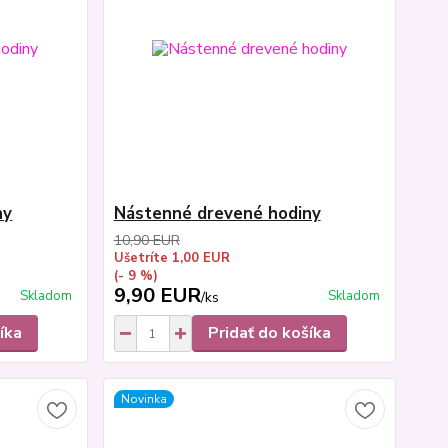
ny
Nástenné drevené hodiny
10,90 EUR
Ušetríte 1,00 EUR
(- 9 %)
9,90 EUR
Skladom
Skladom
/
ks
íka
Pridať do košíka
Novinka