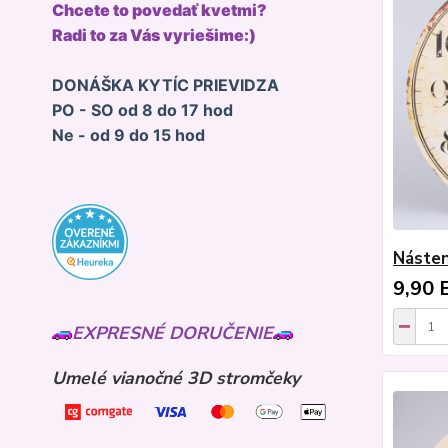
Chcete to povedať kvetmi?
Radi to za Vás vyriešime:)
DONÁŠKA KYTÍC PRIEVIDZA
PO - SO od 8 do 17 hod
Ne - od 9 do 15 hod
Násten
9,90 
EXPRESNÉ DORUČENIE
Umelé vianočné 3D stromčeky