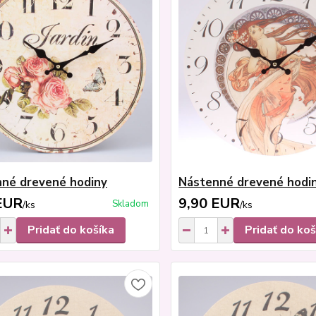
né drevené hodiny
Nástenné drevené hodi
EUR
9,90 EUR
Skladom
/
ks
/
ks
Pridať do košíka
Pridať do koš