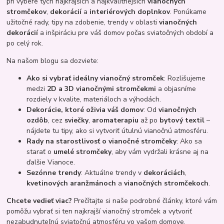
pri výbere tých najkrajších a najkvalitnejších
vianočných
stromčekov
,
dekorácií
a
interiérových doplnkov
. Ponúkame
užitočné rady, tipy na zdobenie, trendy v oblasti
vianočných
dekorácií
a inšpiráciu pre váš domov počas sviatočných období a
po celý rok.
Na našom blogu sa dozviete:
Ako si vybrať ideálny vianočný stromček
: Rozlišujeme
medzi
2D a 3D vianočnými stromčekmi
a objasníme
rozdiely v kvalite, materiáloch a výhodách.
Dekorácie, ktoré oživia váš domov
: Od
vianočných
ozdôb
, cez
sviečky
,
aromaterapiu
až po
bytový textil
–
nájdete tu tipy, ako si vytvoriť útulnú vianočnú atmosféru.
Rady na starostlivosť o vianočné stromčeky
: Ako sa
starať o
umelé stromčeky
, aby vám vydržali krásne aj na
ďalšie Vianoce.
Sezónne trendy
: Aktuálne trendy v
dekoráciách
,
kvetinových aranžmánoch
a
vianočných stromčekoch
.
Chcete vedieť viac?
Prečítajte si naše podrobné články, ktoré vám
pomôžu vybrať si ten najkrajší vianočný stromček a vytvoriť
nezabudnuteľnú sviatočnú atmosféru vo vašom domove.