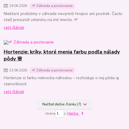
19
.
06
.
2026
🌱 Záhrada a pestovanie
Niektoré problémy v záhrade nevyrieši hnojivo ani postrek. Často
stačí presunúť zeleninu na iné miesto. 🌱
celý článok
Hortenzie: kríky, ktoré menia farbu podľa nálady
pôdy 🌸
13
.
06
.
2026
🌱 Záhrada a pestovanie
Hortenzie si farbu nekreslia náhodou – rozhoduje o nej pôda aj
starostlivosť.
celý článok
Načítať ďalšie články (7)
strana
z 2
ďalšie