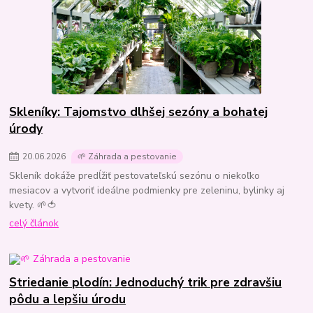
Skleníky: Tajomstvo dlhšej sezóny a bohatej
úrody
20
.
06
.
2026
🌱 Záhrada a pestovanie
Skleník dokáže predĺžiť pestovateľskú sezónu o niekoľko
mesiacov a vytvoriť ideálne podmienky pre zeleninu, bylinky aj
kvety. 🌱🍅
celý článok
Striedanie plodín: Jednoduchý trik pre zdravšiu
pôdu a lepšiu úrodu