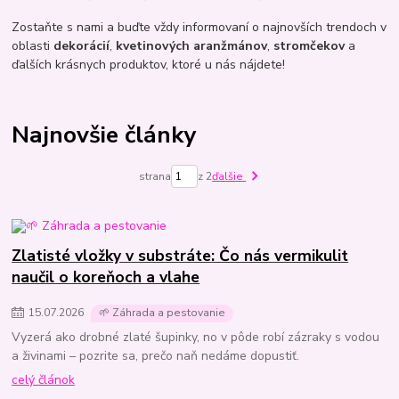
Zostaňte s nami a buďte vždy informovaní o najnovších trendoch v
oblasti
dekorácií
,
kvetinových aranžmánov
,
stromčekov
a
ďalších krásnych produktov, ktoré u nás nájdete!
Najnovšie články
strana
z 2
ďalšie
Zlatisté vložky v substráte: Čo nás vermikulit
naučil o koreňoch a vlahe
15
.
07
.
2026
🌱 Záhrada a pestovanie
Vyzerá ako drobné zlaté šupinky, no v pôde robí zázraky s vodou
a živinami – pozrite sa, prečo naň nedáme dopustiť.
celý článok