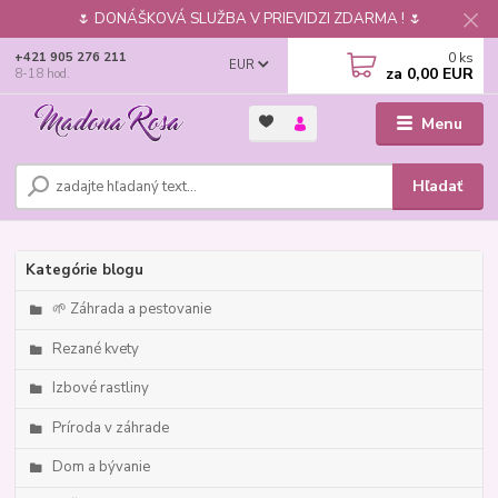
🌷 DONÁŠKOVÁ SLUŽBA V PRIEVIDZI ZDARMA ! 🌷
0
ks
+421 905 276 211
EUR
za
0,00 EUR
8-18 hod.
Menu
Hľadať
Kategórie blogu
🌱 Záhrada a pestovanie
Rezané kvety
Izbové rastliny
Príroda v záhrade
Dom a bývanie