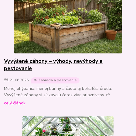
Vyvýšené záhony – výhody, nevýhody a
pestovanie
21
.
06
.
2026
🌱 Záhrada a pestovanie
Menej ohýbania, menej buriny a často aj bohatšia úroda.
Vyvýšené záhony si získavajú čoraz viac priaznivcov. 🌱
celý článok