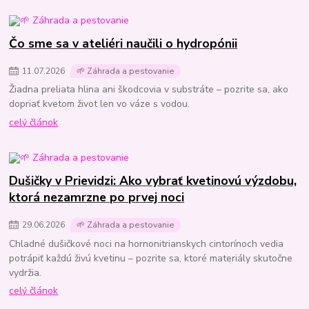
Čo sme sa v ateliéri naučili o hydropónii
11
.
07
.
2026
🌱 Záhrada a pestovanie
Žiadna preliata hlina ani škodcovia v substráte – pozrite sa, ako
dopriať kvetom život len vo váze s vodou.
celý článok
Dušičky v Prievidzi: Ako vybrať kvetinovú výzdobu,
ktorá nezamrzne po prvej noci
29
.
06
.
2026
🌱 Záhrada a pestovanie
Chladné dušičkové noci na hornonitrianskych cintorínoch vedia
potrápiť každú živú kvetinu – pozrite sa, ktoré materiály skutočne
vydržia.
celý článok