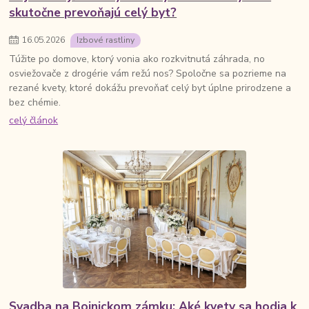
skutočne prevoňajú celý byt?
16
.
05
.
2026
Izbové rastliny
Túžite po domove, ktorý vonia ako rozkvitnutá záhrada, no
osviežovače z drogérie vám režú nos? Spoločne sa pozrieme na
rezané kvety, ktoré dokážu prevoňať celý byt úplne prirodzene a
bez chémie.
celý článok
Svadba na Bojnickom zámku: Aké kvety sa hodia k