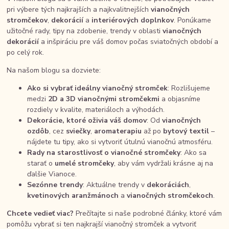
pri výbere tých najkrajších a najkvalitnejších
vianočných
stromčekov
,
dekorácií
a
interiérových doplnkov
. Ponúkame
užitočné rady, tipy na zdobenie, trendy v oblasti
vianočných
dekorácií
a inšpiráciu pre váš domov počas sviatočných období a
po celý rok.
Na našom blogu sa dozviete:
Ako si vybrať ideálny vianočný stromček
: Rozlišujeme
medzi
2D a 3D vianočnými stromčekmi
a objasníme
rozdiely v kvalite, materiáloch a výhodách.
Dekorácie, ktoré oživia váš domov
: Od
vianočných
ozdôb
, cez
sviečky
,
aromaterapiu
až po
bytový textil
–
nájdete tu tipy, ako si vytvoriť útulnú vianočnú atmosféru.
Rady na starostlivosť o vianočné stromčeky
: Ako sa
starať o
umelé stromčeky
, aby vám vydržali krásne aj na
ďalšie Vianoce.
Sezónne trendy
: Aktuálne trendy v
dekoráciách
,
kvetinových aranžmánoch
a
vianočných stromčekoch
.
Chcete vedieť viac?
Prečítajte si naše podrobné články, ktoré vám
pomôžu vybrať si ten najkrajší vianočný stromček a vytvoriť