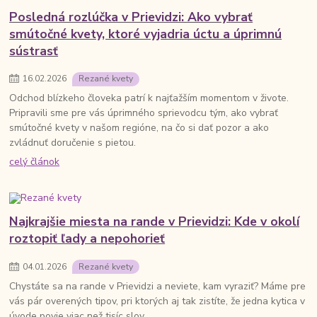
Posledná rozlúčka v Prievidzi: Ako vybrať
smútočné kvety, ktoré vyjadria úctu a úprimnú
sústrasť
16
.
02
.
2026
Rezané kvety
Odchod blízkeho človeka patrí k najťažším momentom v živote.
Pripravili sme pre vás úprimného sprievodcu tým, ako vybrať
smútočné kvety v našom regióne, na čo si dať pozor a ako
zvládnuť doručenie s pietou.
celý článok
Najkrajšie miesta na rande v Prievidzi: Kde v okolí
roztopiť ľady a nepohorieť
04
.
01
.
2026
Rezané kvety
Chystáte sa na rande v Prievidzi a neviete, kam vyraziť? Máme pre
vás pár overených tipov, pri ktorých aj tak zistíte, že jedna kytica v
úvode povie viac než tisíc slov.