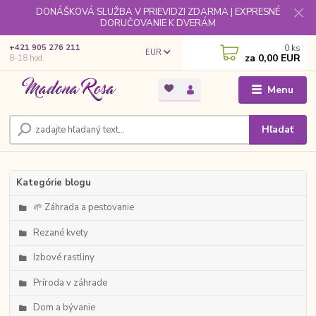
DONÁŠKOVÁ SLUŽBA V PRIEVIDZI ZDARMA | EXPRESNÉ
DORUČOVANIE K DVERÁM
0
ks
+421 905 276 211
EUR
za
0,00 EUR
8-18 hod.
Menu
Hľadať
Kategórie blogu
🌱 Záhrada a pestovanie
Rezané kvety
Izbové rastliny
Príroda v záhrade
Dom a bývanie