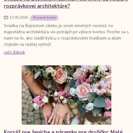
rozprávkovej architektúre?
13
.
05
.
2026
Rezané kvety
Svadba na Bojnickom zámku je snom mnohých neviest, no
majestátna architektúra vie potrápiť pri výbere kvetov. Pozrite sa s
nami na to, ako zladiť kyticu s rozprávkovými hradbami a akým
chybám sa radšej vyhnúť.
celý článok
Korsáž pre ženícha a náramky pre družičky: Malé