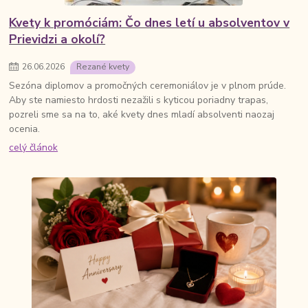
Kvety k promóciám: Čo dnes letí u absolventov v
Prievidzi a okolí?
26
.
06
.
2026
Rezané kvety
Sezóna diplomov a promočných ceremoniálov je v plnom prúde.
Aby ste namiesto hrdosti nezažili s kyticou poriadny trapas,
pozreli sme sa na to, aké kvety dnes mladí absolventi naozaj
ocenia.
celý článok