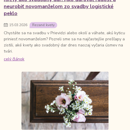
neurobiť novomanželom zo svadby logistické
peklo
15
.
03
.
2026
Rezané kvety
Chystáte sa na svadbu v Prievidzi alebo okolí a váhate, akú kyticu
priniesť novomanželom? Pozreli sme sa na najčastejšie prešľapy a
zistili, aké kvety ako svadobný dar dnes naozaj vyčaria úsmev na
tvári.
celý článok