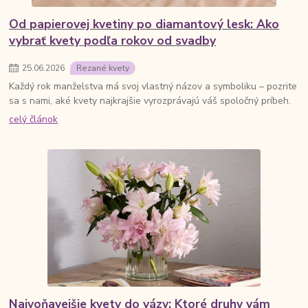
Od papierovej kvetiny po diamantový lesk: Ako
vybrať kvety podľa rokov od svadby
25
.
06
.
2026
Rezané kvety
Každý rok manželstva má svoj vlastný názov a symboliku – pozrite
sa s nami, aké kvety najkrajšie vyrozprávajú váš spoločný príbeh.
celý článok
Najvoňavejšie kvety do vázy: Ktoré druhy vám