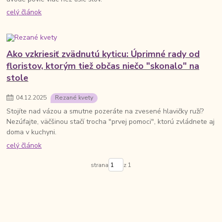
celý článok
Ako vzkriesiť zvädnutú kyticu: Úprimné rady od
floristov, ktorým tiež občas niečo "skonalo" na
stole
04
.
12
.
2025
Rezané kvety
Stojíte nad vázou a smutne pozeráte na zvesené hlavičky ruží?
Nezúfajte, väčšinou stačí trocha "prvej pomoci", ktorú zvládnete aj
doma v kuchyni.
celý článok
strana
z 1