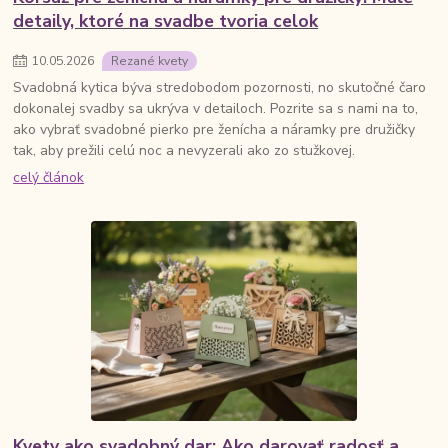
detaily, ktoré na svadbe tvoria celok
10
.
05
.
2026
Rezané kvety
Svadobná kytica býva stredobodom pozornosti, no skutočné čaro
dokonalej svadby sa ukrýva v detailoch. Pozrite sa s nami na to,
ako vybrať svadobné pierko pre ženícha a náramky pre družičky
tak, aby prežili celú noc a nevyzerali ako zo stužkovej.
celý článok
Kvety ako svadobný dar: Ako darovať radosť a