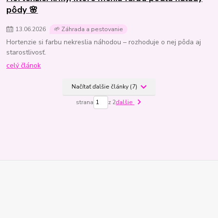
pôdy 🌸
13
.
06
.
2026
🌱 Záhrada a pestovanie
Hortenzie si farbu nekreslia náhodou – rozhoduje o nej pôda aj
starostlivosť.
celý článok
Načítať ďalšie články (7)
strana
z 2
ďalšie