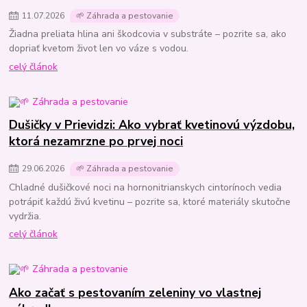
11
.
07
.
2026
🌱 Záhrada a pestovanie
Žiadna preliata hlina ani škodcovia v substráte – pozrite sa, ako
dopriať kvetom život len vo váze s vodou.
celý článok
Dušičky v Prievidzi: Ako vybrať kvetinovú výzdobu,
ktorá nezamrzne po prvej noci
29
.
06
.
2026
🌱 Záhrada a pestovanie
Chladné dušičkové noci na hornonitrianskych cintorínoch vedia
potrápiť každú živú kvetinu – pozrite sa, ktoré materiály skutočne
vydržia.
celý článok
Ako začať s pestovaním zeleniny vo vlastnej