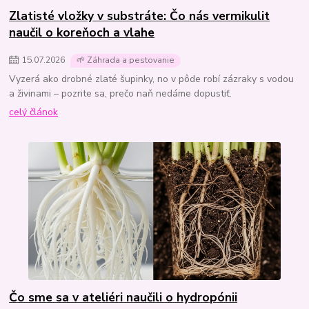
Zlatisté vložky v substráte: Čo nás vermikulit
naučil o koreňoch a vlahe
15
.
07
.
2026
🌱 Záhrada a pestovanie
Vyzerá ako drobné zlaté šupinky, no v pôde robí zázraky s vodou
a živinami – pozrite sa, prečo naň nedáme dopustiť.
celý článok
Čo sme sa v ateliéri naučili o hydropónii