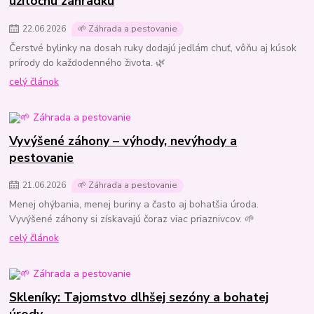
užitočnú záhradku
22
.
06
.
2026
🌱 Záhrada a pestovanie
Čerstvé bylinky na dosah ruky dodajú jedlám chuť, vôňu aj kúsok
prírody do každodenného života. 🌿
celý článok
Vyvýšené záhony – výhody, nevýhody a
pestovanie
21
.
06
.
2026
🌱 Záhrada a pestovanie
Menej ohýbania, menej buriny a často aj bohatšia úroda.
Vyvýšené záhony si získavajú čoraz viac priaznivcov. 🌱
celý článok
Skleníky: Tajomstvo dlhšej sezóny a bohatej