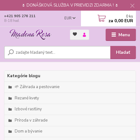
🌷 DONÁŠKOVÁ SLUŽBA V PRIEVIDZI ZDARMA ! 🌷
0
ks
+421 905 276 211
EUR
za
0,00 EUR
8-18 hod.
Menu
Hľadať
Kategórie blogu
🌱 Záhrada a pestovanie
Rezané kvety
Izbové rastliny
Príroda v záhrade
Dom a bývanie