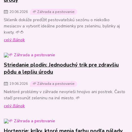
úrody
20
.
06
.
2026
🌱 Záhrada a pestovanie
Skleník dokáže predĺžiť pestovateľskú sezónu o niekoľko
mesiacov a vytvoriť ideálne podmienky pre zeleninu, bylinky aj
kvety. 🌱🍅
celý článok
Striedanie plodín: Jednoduchý trik pre zdravšiu
pôdu a lepšiu úrodu
19
.
06
.
2026
🌱 Záhrada a pestovanie
Niektoré problémy v záhrade nevyrieši hnojivo ani postrek. Často
stačí presunúť zeleninu na iné miesto. 🌱
celý článok
Hortenzie: kríky, ktoré menia farbu podľa nálady