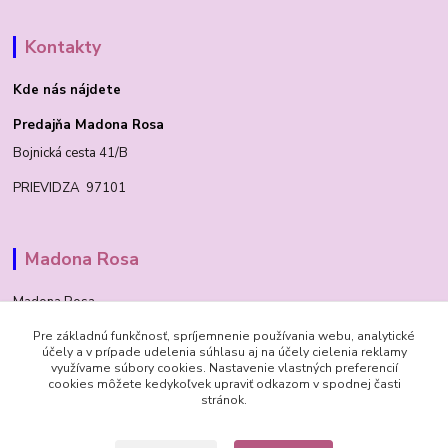
Kontakty
Kde nás nájdete
Predajňa Madona Rosa
Bojnická cesta 41/B
PRIEVIDZA 97101
Madona Rosa
Madona Rosa
Pre základnú funkčnosť, spríjemnenie používania webu, analytické
Richard
účely a v prípade udelenia súhlasu aj na účely cielenia reklamy
+421 905 276 211
využívame súbory cookies. Nastavenie vlastných preferencií
cookies môžete kedykoľvek upraviť odkazom v spodnej časti
stránok.