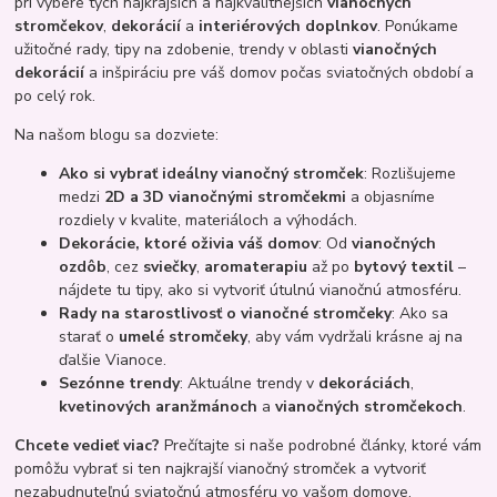
pri výbere tých najkrajších a najkvalitnejších
vianočných
stromčekov
,
dekorácií
a
interiérových doplnkov
. Ponúkame
užitočné rady, tipy na zdobenie, trendy v oblasti
vianočných
dekorácií
a inšpiráciu pre váš domov počas sviatočných období a
po celý rok.
Na našom blogu sa dozviete:
Ako si vybrať ideálny vianočný stromček
: Rozlišujeme
medzi
2D a 3D vianočnými stromčekmi
a objasníme
rozdiely v kvalite, materiáloch a výhodách.
Dekorácie, ktoré oživia váš domov
: Od
vianočných
ozdôb
, cez
sviečky
,
aromaterapiu
až po
bytový textil
–
nájdete tu tipy, ako si vytvoriť útulnú vianočnú atmosféru.
Rady na starostlivosť o vianočné stromčeky
: Ako sa
starať o
umelé stromčeky
, aby vám vydržali krásne aj na
ďalšie Vianoce.
Sezónne trendy
: Aktuálne trendy v
dekoráciách
,
kvetinových aranžmánoch
a
vianočných stromčekoch
.
Chcete vedieť viac?
Prečítajte si naše podrobné články, ktoré vám
pomôžu vybrať si ten najkrajší vianočný stromček a vytvoriť
nezabudnuteľnú sviatočnú atmosféru vo vašom domove.