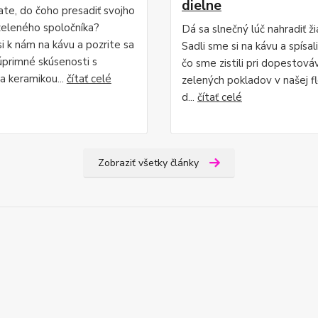
dielne
te, do čoho presadiť svojho
eleného spoločníka?
Dá sa slnečný lúč nahradiť ž
i k nám na kávu a pozrite sa
Sadli sme si na kávu a spísal
úprimné skúsenosti s
čo sme zistili pri dopestová
a keramikou...
čítať celé
zelených pokladov v našej flo
d...
čítať celé
Zobraziť všetky články