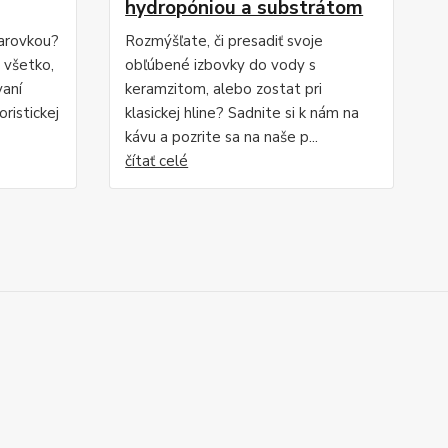
hydropóniou a substrátom
iarovkou?
Rozmýšľate, či presadiť svoje
i všetko,
obľúbené izbovky do vody s
vaní
keramzitom, alebo zostat pri
ristickej
klasickej hline? Sadnite si k nám na
kávu a pozrite sa na naše p...
čítať celé