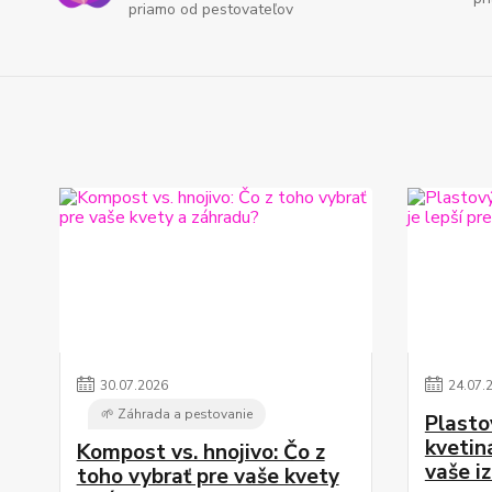
priamo od pestovateľov
30
.
07
.
2026
24
.
07
.
🌱 Záhrada a pestovanie
Plasto
kvetiná
Kompost vs. hnojivo: Čo z
vaše i
toho vybrať pre vaše kvety