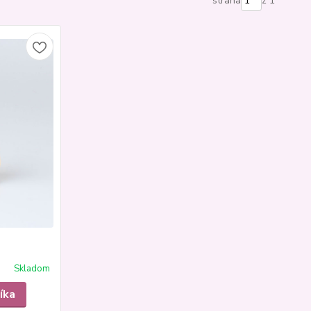
strana
z 1
Skladom
íka