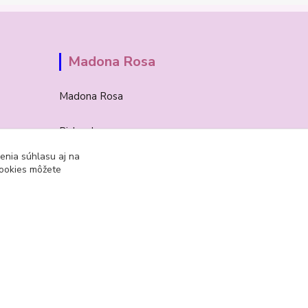
Madona Rosa
Madona Rosa
Richard
+421 905 276 211
enia súhlasu aj na
cookies môžete
Vytvorené na
Eshop-rychlo.sk