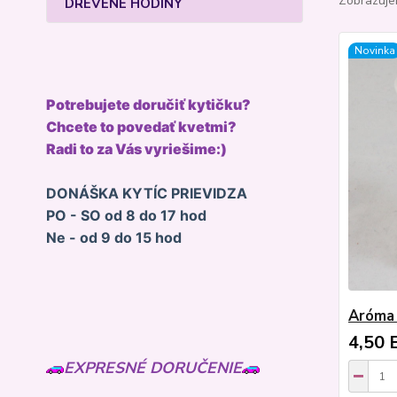
Zobrazuje
DREVENÉ HODINY
Novinka
Potrebujete doručiť kytičku?
Chcete to povedať kvetmi?
Radi to za Vás vyriešime:)
DONÁŠKA KYTÍC PRIEVIDZA
PO - SO od 8 do 17 hod
Ne - od 9 do 15 hod
Aróma
4,50 
EXPRESNÉ DORUČENIE