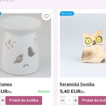
m 1-2 z 2
Novinka
 lampa
Keramická Sovička
EUR
5,40 EUR
Skladom
/
ks
/
ks
Pridať do košíka
Pridať do koš