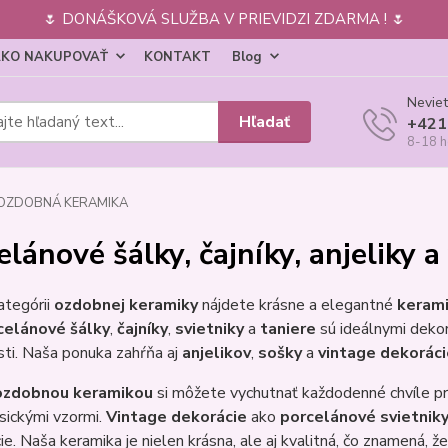
🌷 DONÁŠKOVÁ SLUŽBA V PRIEVIDZI ZDARMA ! 🌷
KO NAKUPOVAŤ
KONTAKT
Blog
Neviet
Hľadať
+421
8-18 h
OZDOBNÁ KERAMIKA
elánové šálky, čajníky, anjeliky 
ategórii
ozdobnej keramiky
nájdete krásne a elegantné
kerami
celánové šálky
,
čajníky
,
svietniky
a
taniere
sú ideálnymi dekor
ti. Naša ponuka zahŕňa aj
anjelikov
,
sošky
a
vintage dekoráci
ozdobnou keramikou
si môžete vychutnať každodenné chvíle pri
sickými vzormi.
Vintage dekorácie
ako
porcelánové svietnik
ie. Naša keramika je nielen krásna, ale aj kvalitná, čo znamená,