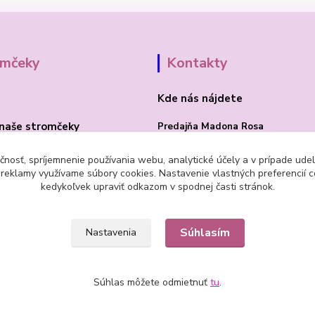
omčeky
Kontakty
Kde nás nájdete
naše stromčeky
Predajňa Madona Rosa
Bojnická cesta 41/B
čnosť, spríjemnenie používania webu, analytické účely a v prípade udel
a reklamy využívame súbory cookies. Nastavenie vlastných preferencií 
PRIEVIDZA 97101
kedykoľvek upraviť odkazom v spodnej časti stránok.
Súhlasím
Nastavenia
Súhlas môžete odmietnuť
tu
.