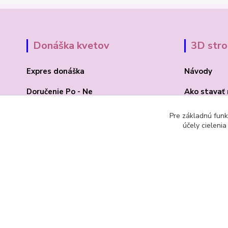
Donáška kvetov
3D str
Expres donáška
Návody
Doručenie Po - Ne
Ako stavať
O Madone Rose
BLOG 3D
Pre základnú funk
účely cieleni
Kontakt
Akcia 2025
© 1992 Madona Rosa Company