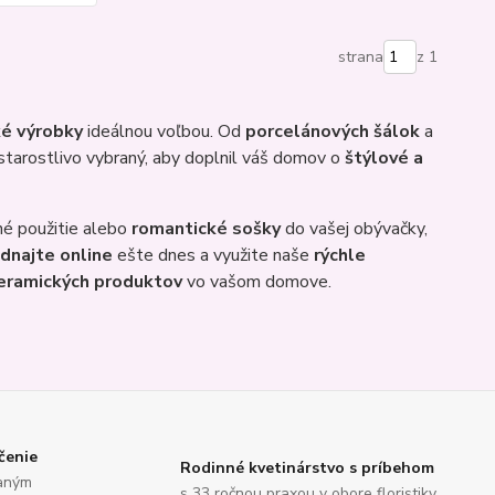
strana
z 1
é výrobky
ideálnou voľbou. Od
porcelánových šálok
a
starostlivo vybraný, aby doplnil váš domov o
štýlové a
é použitie alebo
romantické sošky
do vašej obývačky,
dnajte online
ešte dnes a využite naše
rýchle
eramických produktov
vo vašom domove.
čenie
Rodinné kvetinárstvo s príbehom
saným
s 33 ročnou praxou v obore floristiky