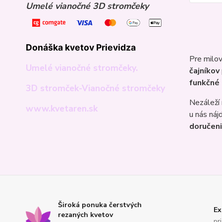
Umelé vianočné 3D stromčeky
Donáška kvetov Prievidza
Pre milov
Umelé vianočné stromčeky.
čajníkov
funkčné
3D stromček-Vianočné stromčeky
Nezáleží 
www.kvetaren.sk
u nás náj
doručen
Široká ponuka čerstvých
Ex
rezaných kvetov
pr