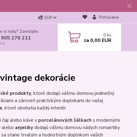
Prihlásenie
EUR
e si rady? Zavolajte.
0
ks
 905 276 211
za
0,00 EUR
od.
a vintage dekorácie
cké produkty
, ktoré dodajú vášmu domovu jedinečný
áciami a zároveň praktickými doplnkami do vašej
e
, ktoré obohatia každý interiér.
 čaji alebo káve v
porcelánových šálkach
s modernými
y
alebo
anjeliky
dodajú vášmu domovu nádych romantiky
 že sa stane trvalým a hodnotným doplnkom vašich