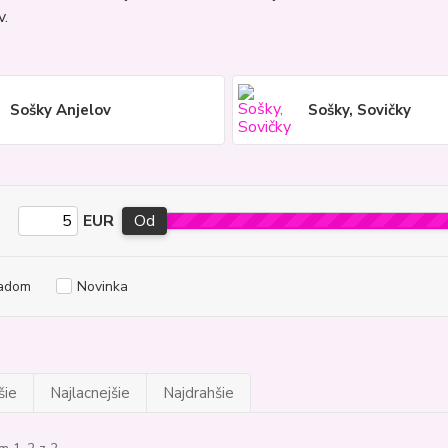
v.
Sošky Anjelov
Sošky, Sovičky
EUR
Od
adom
Novinka
šie
Najlacnejšie
Najdrahšie