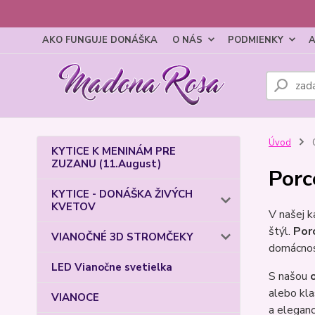
AKO FUNGUJE DONÁŠKA
O NÁS
PODMIENKY
A
Úvod
KYTICE K MENINÁM PRE
ZUZANU (11.August)
Porc
KYTICE - DONÁŠKA ŽIVÝCH
KVETOV
V našej k
štýl.
Por
VIANOČNÉ 3D STROMČEKY
domácnos
LED Vianočne svetielka
S našou
alebo kla
VIANOCE
a eleganc