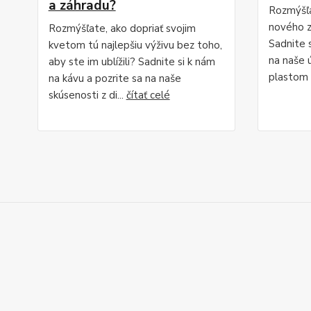
a záhradu?
Rozmýšľa
nového z
Rozmýšľate, ako dopriať svojim
Sadnite s
kvetom tú najlepšiu výživu bez toho,
na naše 
aby ste im ublížili? Sadnite si k nám
plastom 
na kávu a pozrite sa na naše
skúsenosti z di...
čítať celé