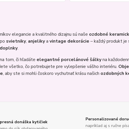
níkov elegancie a kvalitného dizajnu sú naše
ozdobné keramick
po
svietniky
,
anjeliky
a
vintage dekorácie
– každý produkt je 
 doplnky
.
na tom, či hľadáte
elegantné porcelánové šálky
na každodenn
dete všetko, čo potrebujete pre vylepšenie vášho interiéru.
Obje
ie
, aby ste si mohli čoskoro vychutnať krásu našich
ozdobných k
Personalizované doru
presná donáška kytičiek
napríklad aj s ručne pí
iamo do rúk obdarovaného