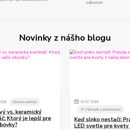
odkazom
Novinky z nášho blogu
2026
Izbové rastliny
20
.
07
.
2026
🌱 Záhrada a pestovanie
vý vs. keramický
č: Ktorý je lepší pre
Keď slnko nestačí: P
zbovky?
LED svetle pre kvety 