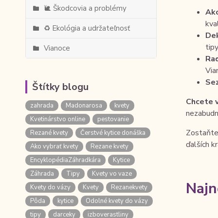
🐌 Škodcovia a problémy
Ako
kva
♻️ Ekológia a udržateľnosť
Dek
tip
Vianoce
Rad
Via
Se
Štítky blogu
Chcete v
zahrada
Madonarosa
kvety
nezabudn
Kvetinárstvo online
pestovanie
Zostaňte 
Rezané kvety
Čerstvé kytice donáška
ďalších k
Ako vybrať kvety
Rezane kvety
EncyklopédiaZáhradkára
Kytice
Záhrada
Tipy
Kvety vo vaze
Najn
Kvety do vázy
Kvety
Rezanekvety
Pôda
kytice
Odolné kvety do vázy
tipy
darceky
izboverastliny