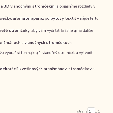
 a 3D vianočnými stromčekmi
a objasníme rozdiely v
viečky
,
aromaterapiu
až po
bytový textil
– nájdete tu
elé stromčeky
, aby vám vydržali krásne aj na ďalšie
ranžmánoch
a
vianočných stromčekoch
.
 vybrať si ten najkrajší vianočný stromček a vytvoriť
dekorácií
,
kvetinových aranžmánov
,
stromčekov
a
strana
z 1