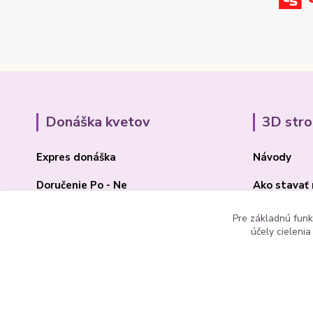
Donáška kvetov
3D str
Expres donáška
Návody
Doručenie Po - Ne
Ako stavať
O Madone Rose
BLOG 3D
Pre základnú funk
účely cieleni
Kontakt
Akcia 2025