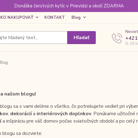
Donáška čerstvých kytíc v Prievidzi a okolí ZDARMA
KO NAKUPOVAŤ
KONTAKT
Blog
Neviet
Hľadať
+421
8-18 h
Blog
na našom blogu!
logu sa s vami delíme o všetko, čo potrebujete vedieť pri výbere 
kov
,
dekorácií
a
interiérových doplnkov
. Ponúkame užitočné r
í
a inšpiráciu pre váš domov počas sviatočných období a po celý r
 blogu sa dozviete: