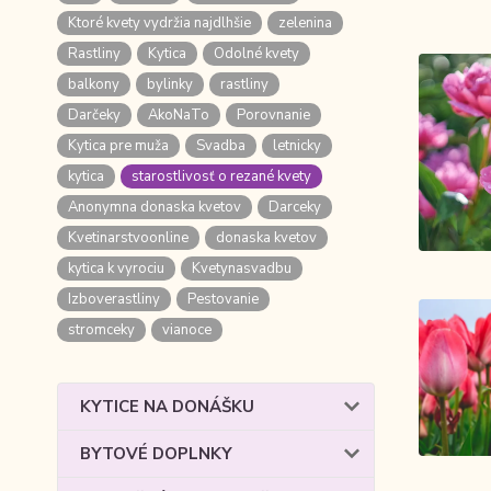
Ktoré kvety vydržia najdlhšie
zelenina
Rastliny
Kytica
Odolné kvety
balkony
bylinky
rastliny
Darčeky
AkoNaTo
Porovnanie
Kytica pre muža
Svadba
letnicky
kytica
starostlivosť o rezané kvety
Anonymna donaska kvetov
Darceky
Kvetinarstvoonline
donaska kvetov
kytica k vyrociu
Kvetynasvadbu
Izboverastliny
Pestovanie
stromceky
vianoce
KYTICE NA DONÁŠKU
BYTOVÉ DOPLNKY