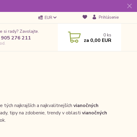
Prihlásenie
EUR
e si rady? Zavolajte.
0
ks
 905 276 211
za
0,00 EUR
od.
tých najkrajších a najkvalitnejších
vianočných
ady, tipy na zdobenie, trendy v oblasti
vianočných
ok.