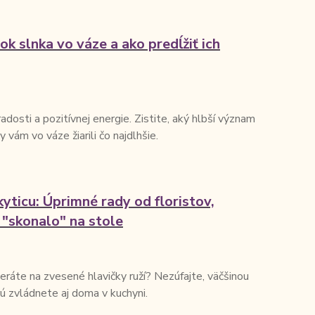
k slnka vo váze a ako predĺžiť ich
adosti a pozitívnej energie. Zistite, aký hlbší význam
y vám vo váze žiarili čo najdlhšie.
kyticu: Úprimné rady od floristov,
 "skonalo" na stole
ráte na zvesené hlavičky ruží? Nezúfajte, väčšinou
rú zvládnete aj doma v kuchyni.