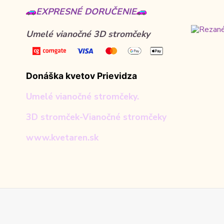
EXPRESNÉ DORUČENIE
Umelé vianočné 3D stromčeky
Donáška kvetov Prievidza
Umelé vianočné stromčeky.
3D stromček-Vianočné stromčeky
www.kvetaren.sk