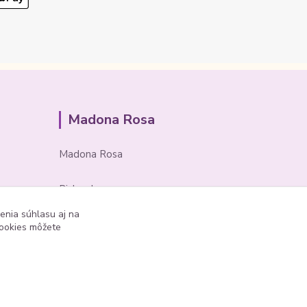
Madona Rosa
Madona Rosa
Richard
+421 905 276 211
enia súhlasu aj na
cookies môžete