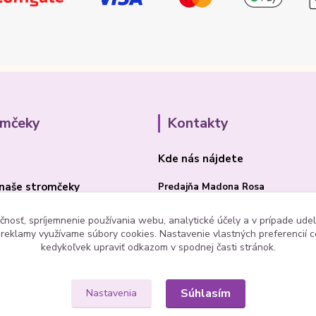
omčeky
Kontakty
Kde nás nájdete
naše stromčeky
Predajňa Madona Rosa
Bojnická cesta 41/B
čnosť, spríjemnenie používania webu, analytické účely a v prípade udel
a reklamy využívame súbory cookies. Nastavenie vlastných preferencií 
PRIEVIDZA 97101
kedykoľvek upraviť odkazom v spodnej časti stránok.
Súhlasím
Nastavenia