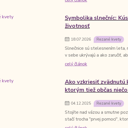
celý článok
Symbolika slnečníc: Kúso
životnosť
18
.
07
.
2026
Rezané kvety
Slnečnice sú stelesnením leta, r
v sebe ukrývajú a ako zaručiť, ab
celý článok
Ako vzkriesiť zvädnutú 
ktorým tiež občas niečo
04
.
12
.
2025
Rezané kvety
Stojíte nad vázou a smutne poze
stačí trocha "prvej pomoci", kto