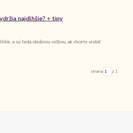
ydržia najdlhšie? + tipy
lhšie, a sú teda ideálnou voľbou, ak chcete urobiť
strana
z 1