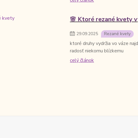
celý článok
🌸 Ktoré rezané kvety v
29
.
09
.
2025
Rezané kvety
ktoré druhy vydržia vo váze najd
radosť niekomu blízkemu
celý článok