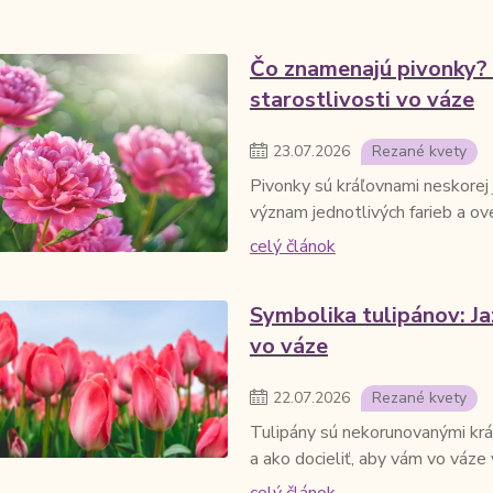
Čo znamenajú pivonky? 
starostlivosti vo váze
23
.
07
.
2026
Rezané kvety
Pivonky sú kráľovnami neskorej 
význam jednotlivých farieb a over
celý článok
Symbolika tulipánov: Ja
vo váze
22
.
07
.
2026
Rezané kvety
Tulipány sú nekorunovanými kráľm
a ako docieliť, aby vám vo váze v