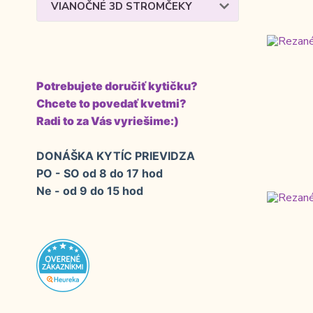
VIANOČNÉ 3D STROMČEKY
Potrebujete doručiť kytičku?
Chcete to povedať kvetmi?
Radi to za Vás vyriešime:)
DONÁŠKA KYTÍC PRIEVIDZA
PO - SO od 8 do 17 hod
Ne - od 9 do 15 hod