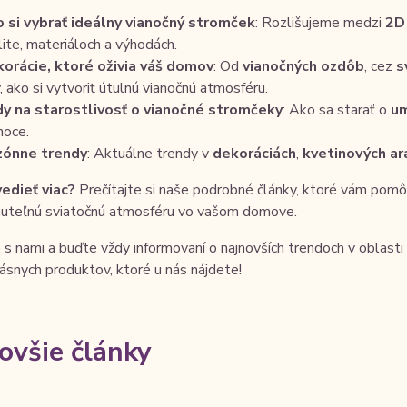
 si vybrať ideálny vianočný stromček
: Rozlišujeme medzi
2D
lite, materiáloch a výhodách.
orácie, ktoré oživia váš domov
: Od
vianočných ozdôb
, cez
s
y, ako si vytvoriť útulnú vianočnú atmosféru.
y na starostlivosť o vianočné stromčeky
: Ako sa starať o
um
noce.
zónne trendy
: Aktuálne trendy v
dekoráciách
,
kvetinových a
edieť viac?
Prečítajte si naše podrobné články, ktoré vám pomôžu
uteľnú sviatočnú atmosféru vo vašom domove.
s nami a buďte vždy informovaní o najnovších trendoch v oblasti
rásnych produktov, ktoré u nás nájdete!
ovšie články