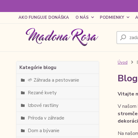
AKO FUNGUJE DONÁŠKA
O NÁS
PODMIENKY
A
Úvod
Kategórie blogu
Blog
🌱 Záhrada a pestovanie
Rezané kvety
Vitajte 
Izbové rastliny
V našom b
stromče
Príroda v záhrade
dekoráci
Dom a bývanie
Na našom