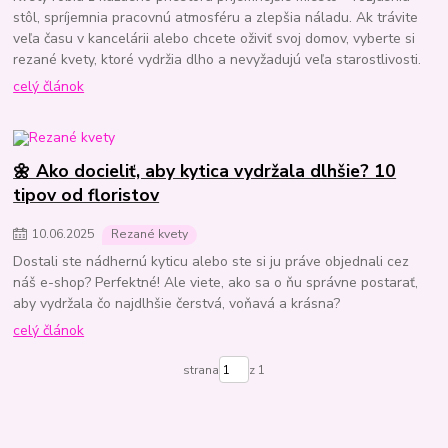
stôl, spríjemnia pracovnú atmosféru a zlepšia náladu. Ak trávite
veľa času v kancelárii alebo chcete oživiť svoj domov, vyberte si
rezané kvety, ktoré vydržia dlho a nevyžadujú veľa starostlivosti.
celý článok
🌼 Ako docieliť, aby kytica vydržala dlhšie? 10
tipov od floristov
10
.
06
.
2025
Rezané kvety
Dostali ste nádhernú kyticu alebo ste si ju práve objednali cez
náš e-shop? Perfektné! Ale viete, ako sa o ňu správne postarať,
aby vydržala čo najdlhšie čerstvá, voňavá a krásna?
celý článok
strana
z 1