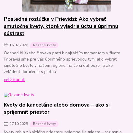
Posledná rozlúčka v Prievidzi: Ako vybrať
smútočné kvety, ktoré vyjadria úctu a úprimnú
sústrasť
16
.
02
.
2026
Rezané kvety
Odchod blízkeho človeka patrí k najťažším momentom v živote.
Pripravili sme pre vás úprimného sprievodcu tým, ako vybrať
smútočné kvety v našom regióne, na čo si dať pozor a ako
zvládnuť doručenie s pietou.
celý článok
Kvety do kancelárie alebo domova – ako si
spríjemniť priestor
27
.
10
.
2025
Rezané kvety
Kvety robia z každého priestoru príjemnejšie miesto – rozjasnia