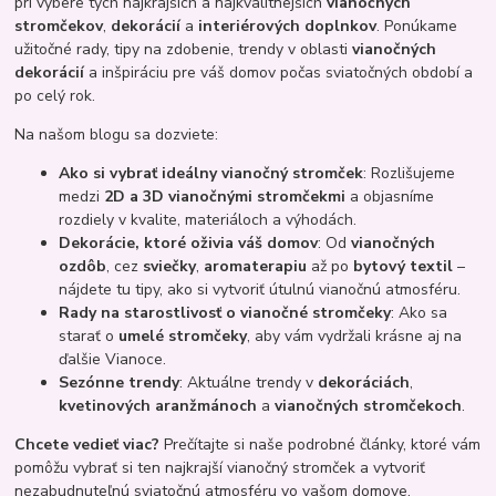
pri výbere tých najkrajších a najkvalitnejších
vianočných
stromčekov
,
dekorácií
a
interiérových doplnkov
. Ponúkame
užitočné rady, tipy na zdobenie, trendy v oblasti
vianočných
dekorácií
a inšpiráciu pre váš domov počas sviatočných období a
po celý rok.
Na našom blogu sa dozviete:
Ako si vybrať ideálny vianočný stromček
: Rozlišujeme
medzi
2D a 3D vianočnými stromčekmi
a objasníme
rozdiely v kvalite, materiáloch a výhodách.
Dekorácie, ktoré oživia váš domov
: Od
vianočných
ozdôb
, cez
sviečky
,
aromaterapiu
až po
bytový textil
–
nájdete tu tipy, ako si vytvoriť útulnú vianočnú atmosféru.
Rady na starostlivosť o vianočné stromčeky
: Ako sa
starať o
umelé stromčeky
, aby vám vydržali krásne aj na
ďalšie Vianoce.
Sezónne trendy
: Aktuálne trendy v
dekoráciách
,
kvetinových aranžmánoch
a
vianočných stromčekoch
.
Chcete vedieť viac?
Prečítajte si naše podrobné články, ktoré vám
pomôžu vybrať si ten najkrajší vianočný stromček a vytvoriť
nezabudnuteľnú sviatočnú atmosféru vo vašom domove.