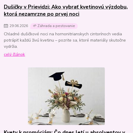
Dušičky v Prievidzi: Ako vybrať kvetinovú výzdobu,
ktorá nezamrzne po prvej noci
29
.
06
.
2026
🌱 Záhrada a pestovanie
Chladné dušičkové noci na hornonitrianskych cintorínoch vedia
potrápiť každú živú kvetinu – pozrite sa, ktoré materiály skutočne
vydržia.
celý článok
Kvety k promóciám: Čo dnes letí u absolventov v