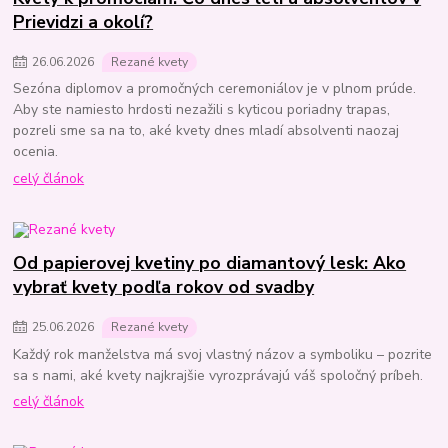
Prievidzi a okolí?
26
.
06
.
2026
Rezané kvety
Sezóna diplomov a promočných ceremoniálov je v plnom prúde.
Aby ste namiesto hrdosti nezažili s kyticou poriadny trapas,
pozreli sme sa na to, aké kvety dnes mladí absolventi naozaj
ocenia.
celý článok
Od papierovej kvetiny po diamantový lesk: Ako
vybrať kvety podľa rokov od svadby
25
.
06
.
2026
Rezané kvety
Každý rok manželstva má svoj vlastný názov a symboliku – pozrite
sa s nami, aké kvety najkrajšie vyrozprávajú váš spoločný príbeh.
celý článok