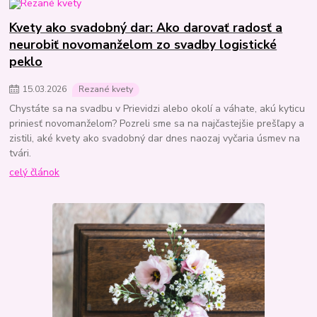
Kvety ako svadobný dar: Ako darovať radosť a
neurobiť novomanželom zo svadby logistické
peklo
15
.
03
.
2026
Rezané kvety
Chystáte sa na svadbu v Prievidzi alebo okolí a váhate, akú kyticu
priniesť novomanželom? Pozreli sme sa na najčastejšie prešľapy a
zistili, aké kvety ako svadobný dar dnes naozaj vyčaria úsmev na
tvári.
celý článok