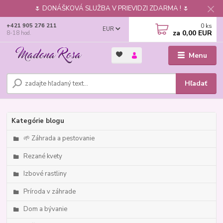
🌷 DONÁŠKOVÁ SLUŽBA V PRIEVIDZI ZDARMA ! 🌷
0
ks
+421 905 276 211
EUR
za
0,00 EUR
8-18 hod.
Menu
Hľadať
Kategórie blogu
🌱 Záhrada a pestovanie
Rezané kvety
Izbové rastliny
Príroda v záhrade
Dom a bývanie