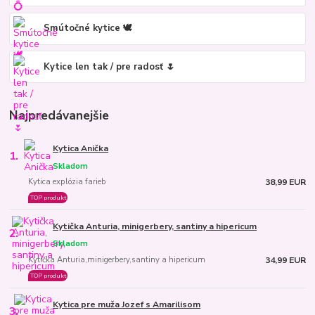
Smútočné kytice 🕊️
Kytice len tak / pre radosť 🌷
Najpredávanejšie
Kytica Anička
1.
Skladom
Kytica explózia farieb
38,99 EUR
TOP produkt
Kytička Anturia, minigerbery, santiny a hipericum
2.
Skladom
Kytička Anturia,minigerbery,santiny a hipericum
34,99 EUR
TOP produkt
Kytica pre muža Jozef s Amarilisom
3.