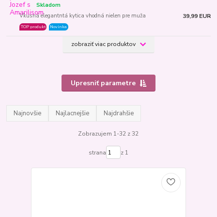
Skladom
Vkusná elegantntá kytica vhodná nielen pre muža
39,99 EUR
TOP produkt
Novinka
zobraziť viac produktov
Upresniť parametre
Najnovšie
Najlacnejšie
Najdrahšie
Zobrazujem 1-32 z 32
strana
z 1