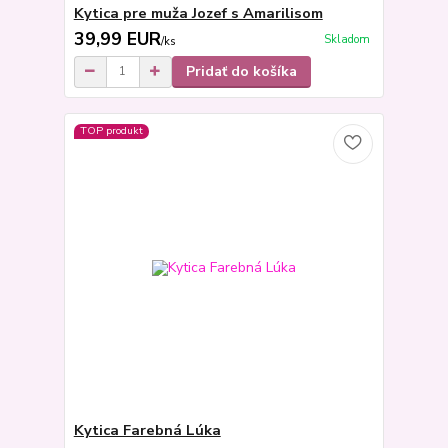
Kytica pre muža Jozef s Amarilisom
39,99 EUR
Skladom
/
ks
Pridať do košíka
TOP produkt
Kytica Farebná Lúka