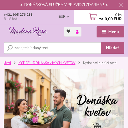
🌷 DONÁŠKOVÁ SLUŽBA V PRIEVIDZI ZDARMA ! 🌷
0
ks
+421 905 276 211
EUR
za
0,00 EUR
8-18 hod.
Menu
Hľadať
Úvod
KYTICE - DONÁŠKA ŽIVÝCH KVETOV
Kytice podľa príležitosti