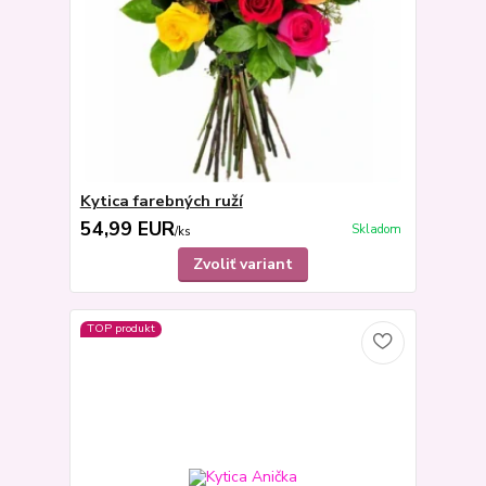
Kytica farebných ruží
54,99 EUR
Skladom
/
ks
Zvoliť variant
TOP produkt