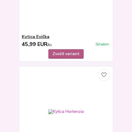
Kytica Evička
45,99 EUR
Skladom
/
ks
Zvoliť variant