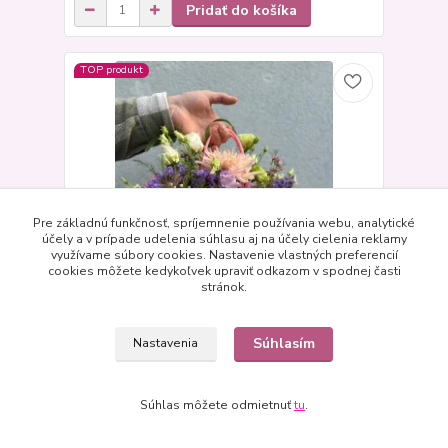
Pridať do košíka
TOP produkt
Pre základnú funkčnosť, spríjemnenie používania webu, analytické
účely a v prípade udelenia súhlasu aj na účely cielenia reklamy
využívame súbory cookies. Nastavenie vlastných preferencií
cookies môžete kedykoľvek upraviť odkazom v spodnej časti
stránok.
Súhlasím
Nastavenia
Kvetinový box Monika
44,99 EUR
Skladom
/
ks
Súhlas môžete odmietnuť
tu
.
Pridať do košíka