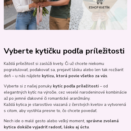
Vyberte kytičku podľa príležitosti
Každá príležitosť si zaslúži kvety. Či už chcete niekomu
pogratulovať, poďakovať sa, prejaviť lásku alebo len tak rozžiariť
deň – u nás nájdete
kyticu, ktorá povie všetko za vás
.
Vyberte si z našej ponuky
kytíc podľa príležitosti
– od
elegantných kytíc na výročie, cez veselé narodeninové kombinácie
až po jemné ďakovné či romantické aranžmány.
Každá kytica je starostlivo viazaná z čerstvých kvetov a vytvorená
s citom, aby vystihla presne to, čo chcete povedať.
Nech ide o malé gesto alebo veľký moment,
správne zvolená
kytica dokáže vyjadriť radosť, lásku aj úctu
.