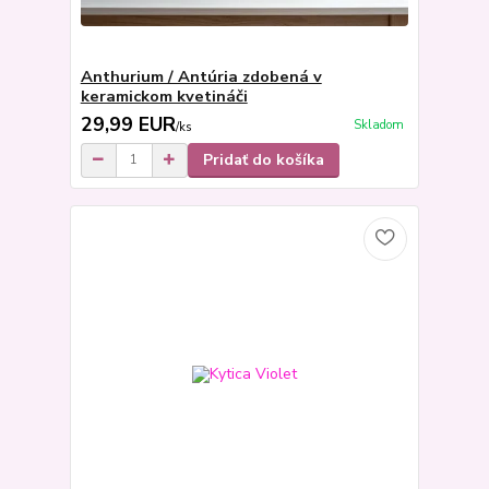
Anthurium / Antúria zdobená v
keramickom kvetináči
29,99 EUR
Skladom
/
ks
Pridať do košíka