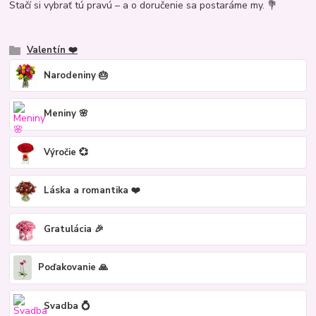
Stačí si vybrať tú pravú – a o doručenie sa postaráme my. 💐
Valentín ❤️
Narodeniny 🎂
Meniny 🌸
Výročie 💞
Láska a romantika ❤️
Gratulácia 🎉
Poďakovanie 🙏
Svadba 💍