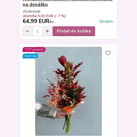
na donášku
70,00 EUR
Ušetríte 5,01 EUR
(- 7 %)
64,99 EUR
Skladom
/
ks
Pridať do košíka
TOP produkt
Novinka