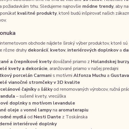
a požiadavkám trhu. Sledujeme najnovšie
módne trendy
, aby n
e ponúkať
kvalitné produkty
, ktoré budú inšpirovať našich zákaz
vov.
onuka
nternetovom obchode nájdete široký výber produktov, ktoré sú 
 rôzne druhy
dekorácií
,
kvetov
,
interiérových doplnkov
a
da
ané a črepníkové kvety
dovážané priamo z
Holandskej burz
lé kvety a dekorácie
, aranžované priamo v našej predajni
tkový porcelán Carmani
s motívmi
Alfonza Muchu
a
Gustava
lé vianočné stromčeky v 3D kvalite
celánové čajníky
a
šálky
od renomovaných výrobcov, ručná prá
anduľa
– sušené kvety, vrecúška
ové doplnky s motívom levandule
né oleje
a
vonné lampy
na
aromaterapiu
rodné mydlá
od
Nesti Dante
z Toskánska
erné interiérové doplnky