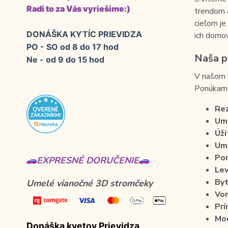
Radi to za Vás vyriešime:)
trendom 
cieľom j
DONÁŠKA KYTÍC PRIEVIDZA
ich domo
PO - SO od 8 do 17 hod
Naša p
Ne - od 9 do 15 hod
V našom i
Ponúkame
Rez
Ume
Úži
Ume
Por
EXPRESNÉ DORUČENIE
Lev
Byt
Umelé vianočné 3D stromčeky
Von
Prí
Mod
Donáška kvetov Prievidza