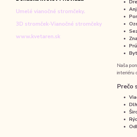
Dre
Anj
Umelé vianočné stromčeky.
Por
3D stromček-Vianočné stromčeky
Ozd
Sez
www.kvetaren.sk
Zn
Prú
Byt
Naša ponu
interiéru
Prečo 
Via
Dlh
Šir
Rýc
Od