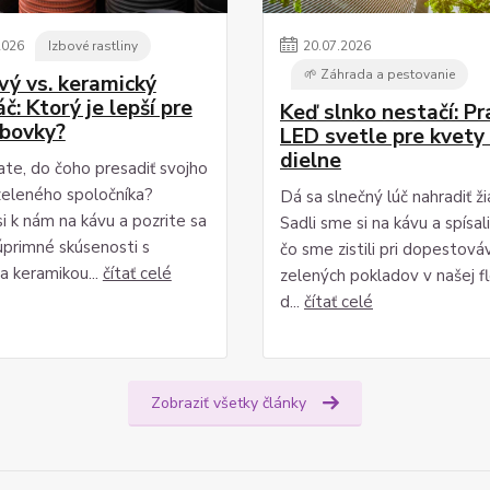
2026
Izbové rastliny
20
.
07
.
2026
🌱 Záhrada a pestovanie
vý vs. keramický
č: Ktorý je lepší pre
Keď slnko nestačí: P
zbovky?
LED svetle pre kvety 
dielne
te, do čoho presadiť svojho
eleného spoločníka?
Dá sa slnečný lúč nahradiť ž
i k nám na kávu a pozrite sa
Sadli sme si na kávu a spísal
úprimné skúsenosti s
čo sme zistili pri dopestová
a keramikou...
čítať celé
zelených pokladov v našej flo
d...
čítať celé
Zobraziť všetky články