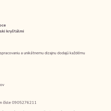
oce
ki kryštálmi
 spracovaniu a unikátnemu dizajnu dodajú každému
tov
nom čísle 0905276211