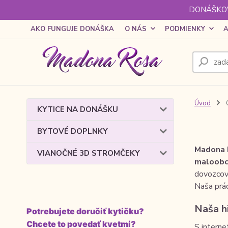
DONÁŠKOV
AKO FUNGUJE DONÁŠKA
O NÁS
PODMIENKY
A
Úvod
KYTICE NA DONÁŠKU
BYTOVÉ DOPLNKY
Madona 
VIANOČNÉ 3D STROMČEKY
maloobc
dovozcov
Naša prá
Naša hi
Potrebujete doručiť kytičku?
Chcete to povedať kvetmi?
S intern