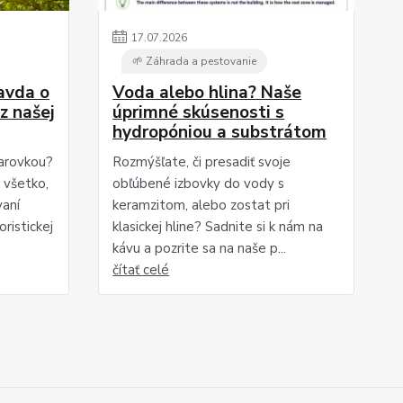
17
.
07
.
2026
🌱 Záhrada a pestovanie
ravda o
Voda alebo hlina? Naše
z našej
úprimné skúsenosti s
hydropóniou a substrátom
iarovkou?
Rozmýšľate, či presadiť svoje
i všetko,
obľúbené izbovky do vody s
vaní
keramzitom, alebo zostat pri
ristickej
klasickej hline? Sadnite si k nám na
kávu a pozrite sa na naše p...
čítať celé