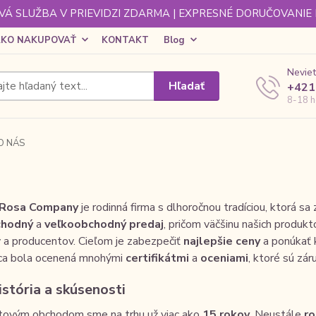
Á SLUŽBA V PRIEVIDZI ZDARMA | EXPRESNÉ DORUČOVANIE
KO NAKUPOVAŤ
KONTAKT
Blog
Neviet
Hľadať
+421
8-18 h
O NÁS
Rosa Company
je rodinná firma s dlhoročnou tradíciou, ktorá s
hodný
a
veľkoobchodný predaj
, pričom väčšinu našich produ
 a producentov. Cieľom je zabezpečiť
najlepšie ceny
a ponúkať k
ca bola ocenená mnohými
certifikátmi
a
oceniami
, ktoré sú zár
stória a skúsenosti
etovým obchodom sme na trhu už viac ako
15 rokov
. Neustále
ro