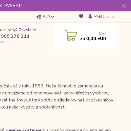
 K DVERÁM
Prihlásenie
EUR
e si rady? Zavolajte.
0
ks
 905 276 211
za
0,00 EUR
od.
a začala už v roku 1992. Naša činnosť je zameraná na
ktov dovážame od renomovaných zahraničných výrobcov,
valitný tovar, ktorý spĺňa požiadavky našich zákazníkov.
ukou našej kvality a spoľahlivosti.
zširujeme sortiment
a prispôsobujeme ho aktuálnym