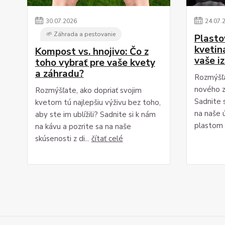
30
.
07
.
2026
24
.
07
.
🌱 Záhrada a pestovanie
Plasto
kvetiná
Kompost vs. hnojivo: Čo z
vaše i
toho vybrať pre vaše kvety
a záhradu?
Rozmýšľa
nového z
Rozmýšľate, ako dopriať svojim
Sadnite s
kvetom tú najlepšiu výživu bez toho,
na naše 
aby ste im ublížili? Sadnite si k nám
plastom 
na kávu a pozrite sa na naše
skúsenosti z di...
čítať celé