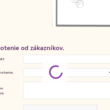
tenie od zákazníkov.
akt
notenie.
ho
ia