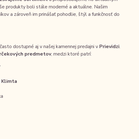
aše produkty boli stále moderné a aktuálne. Našim
níkov a zároveň im prinášať pohodlie, štýl a funkčnosť do
často dostupné aj v našej kamennej predajni v
Prievidzi
.
rčekových predmetov
, medzi ktoré patrí:
y
 Klimta
ca