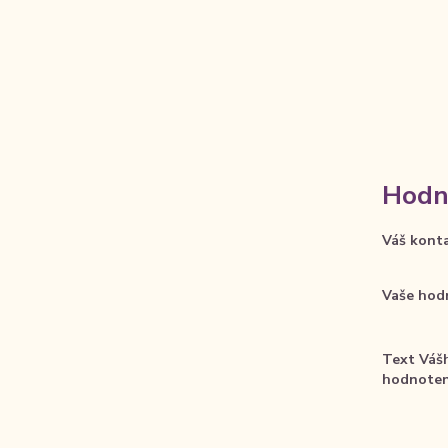
Hodno
Váš kont
Vaše hod
Text Váš
hodnoten