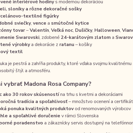
vené interiérové hodiny
s modernou dekoráciou
eli, sloníky a rôzne dekoračné sošky
celánovo-textilné figúrky
obné sviečky
,
vence
a
smútočné kytice
ónny tovar
–
Valentín
,
Veľká noc
,
Dušičky
,
Halloween
,
Vian
amenie Swarovski
, zdobené
24-karátovým zlatom
a
Swarovs
tené výrobky
a dekorácie z
ratanu
– košíky
ový textil
ka je pestrá a zahŕňa produkty, ktoré vďaka svojmu kvalitnému
 osobitý štýl a atmosféru.
si vybrať Madona Rosa Company?
c ako 30 rokov skúseností
na trhu s kvetmi a dekoráciami
oročná tradícia a spoľahlivosť
– množstvo ocenení a certifiká
oká ponuka kvalitných produktov
od renomovaných výrobcov
hle a spoľahlivé doručenie
v rámci Slovenska
borné poradenstvo
a zákaznícky servis dostupný na telefón