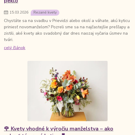
peklo
15
.
03
.
2026
Rezané kvety
Chystáte sa na svadbu v Prievidzi alebo okolí a váhate, akú kyticu
priniesť novomanželom? Pozreli sme sa na najčastejšie prešľapy a
zistili, aké kvety ako svadobný dar dnes naozaj vyčaria úsmev na
tvári.
celý článok
🌹 Kvety vhodné k výročiu manželstva – ako