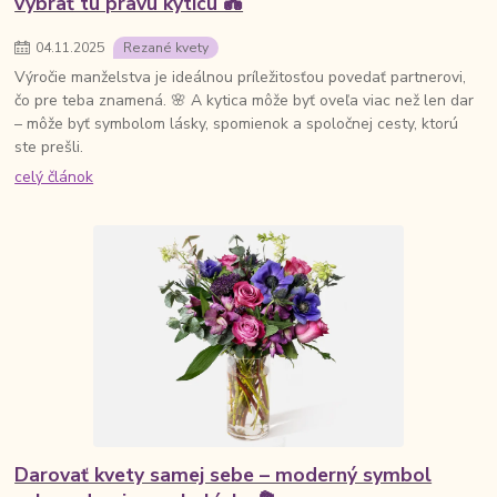
vybrať tú pravú kyticu 💑
04
.
11
.
2025
Rezané kvety
Výročie manželstva je ideálnou príležitosťou povedať partnerovi,
čo pre teba znamená. 🌸 A kytica môže byť oveľa viac než len dar
– môže byť symbolom lásky, spomienok a spoločnej cesty, ktorú
ste prešli.
celý článok
Darovať kvety samej sebe – moderný symbol