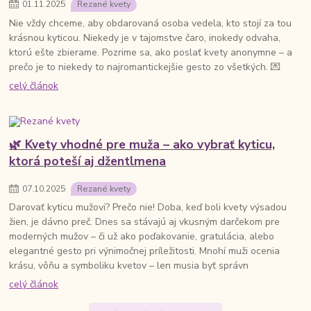
01
.
11
.
2025
Rezané kvety
Nie vždy chceme, aby obdarovaná osoba vedela, kto stojí za tou
krásnou kyticou. Niekedy je v tajomstve čaro, inokedy odvaha,
ktorú ešte zbierame. Pozrime sa, ako poslať kvety anonymne – a
prečo je to niekedy to najromantickejšie gesto zo všetkých. 💌
celý článok
🌿 Kvety vhodné pre muža – ako vybrať kyticu,
ktorá poteší aj džentlmena
07
.
10
.
2025
Rezané kvety
Darovať kyticu mužovi? Prečo nie! Doba, keď boli kvety výsadou
žien, je dávno preč. Dnes sa stávajú aj vkusným darčekom pre
moderných mužov – či už ako poďakovanie, gratulácia, alebo
elegantné gesto pri výnimočnej príležitosti. Mnohí muži ocenia
krásu, vôňu a symboliku kvetov – len musia byť správn
celý článok