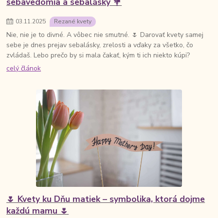
sebavedomia a sebalásky 💐
03
.
11
.
2025
Rezané kvety
Nie, nie je to divné. A vôbec nie smutné. 🌷 Darovať kvety samej
sebe je dnes prejav sebalásky, zrelosti a vďaky za všetko, čo
zvládaš. Lebo prečo by si mala čakať, kým ti ich niekto kúpi?
celý článok
🌷 Kvety ku Dňu matiek – symbolika, ktorá dojme
každú mamu 🌷