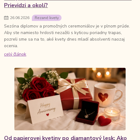
Prievidzi a okolí?
26
.
06
.
2026
Rezané kvety
Sezóna diplomov a promočných ceremoniálov je v plnom prúde.
Aby ste namiesto hrdosti nezažili s kyticou poriadny trapas,
pozreli sme sa na to, aké kvety dnes mladí absolventi naozaj
ocenia.
celý článok
Od papierovej kvetiny po diamantový lesk: Ako