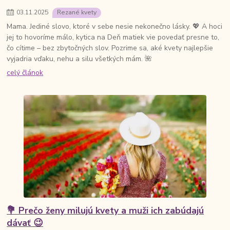
03
.
11
.
2025
Rezané kvety
Mama. Jediné slovo, ktoré v sebe nesie nekonečno lásky. 💖 A hoci
jej to hovoríme málo, kytica na Deň matiek vie povedať presne to,
čo cítime – bez zbytočných slov. Pozrime sa, aké kvety najlepšie
vyjadria vďaku, nehu a silu všetkých mám. 🌺
celý článok
💐 Prečo ženy milujú kvety a muži ich zabúdajú
dávať 😉