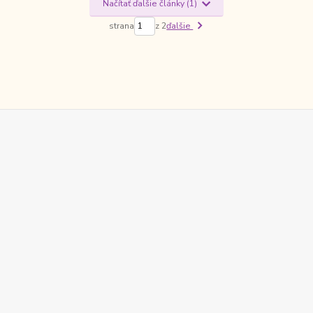
Načítať ďalšie články (1)
strana
z 2
ďalšie