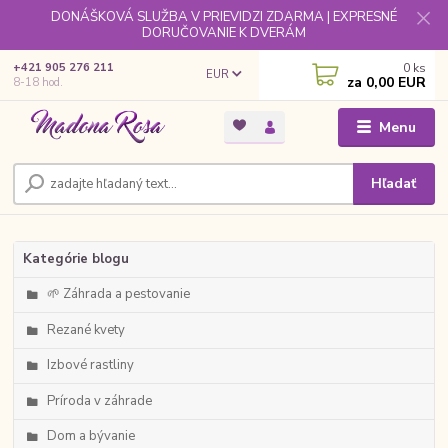
DONÁŠKOVÁ SLUŽBA V PRIEVIDZI ZDARMA | EXPRESNÉ
DORUČOVANIE K DVERÁM
0
ks
+421 905 276 211
EUR
za
0,00 EUR
8-18 hod.
Menu
Hľadať
Kategórie blogu
🌱 Záhrada a pestovanie
Rezané kvety
Izbové rastliny
Príroda v záhrade
Dom a bývanie