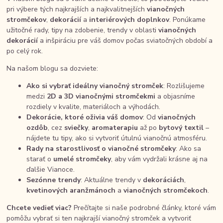
pri výbere tých najkrajších a najkvalitnejších
vianočných
stromčekov
,
dekorácií
a
interiérových doplnkov
. Ponúkame
užitočné rady, tipy na zdobenie, trendy v oblasti
vianočných
dekorácií
a inšpiráciu pre váš domov počas sviatočných období a
po celý rok.
Na našom blogu sa dozviete:
Ako si vybrať ideálny vianočný stromček
: Rozlišujeme
medzi
2D a 3D vianočnými stromčekmi
a objasníme
rozdiely v kvalite, materiáloch a výhodách.
Dekorácie, ktoré oživia váš domov
: Od
vianočných
ozdôb
, cez
sviečky
,
aromaterapiu
až po
bytový textil
–
nájdete tu tipy, ako si vytvoriť útulnú vianočnú atmosféru.
Rady na starostlivosť o vianočné stromčeky
: Ako sa
starať o
umelé stromčeky
, aby vám vydržali krásne aj na
ďalšie Vianoce.
Sezónne trendy
: Aktuálne trendy v
dekoráciách
,
kvetinových aranžmánoch
a
vianočných stromčekoch
.
Chcete vedieť viac?
Prečítajte si naše podrobné články, ktoré vám
pomôžu vybrať si ten najkrajší vianočný stromček a vytvoriť