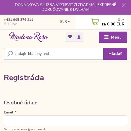
DONÁŠKOVÁ SLUŽBA V PRIEVIDZI ZDARMA | EXPRESNÉ
DORUČOVANIE K DVERÁM
0
ks
+421 905 276 211
EUR
za
0,00 EUR
8-18 hod.
Menu
Hľadať
Registrácia
Osobné údaje
Email
*
Napr. peternovak@zoznam.sk