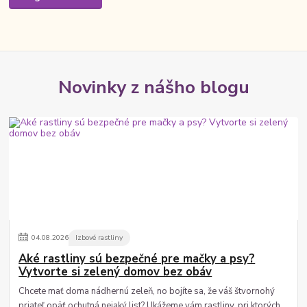
Novinky z nášho blogu
04
.
08
.
2026
Izbové rastliny
Aké rastliny sú bezpečné pre mačky a psy?
Vytvorte si zelený domov bez obáv
Chcete mať doma nádhernú zeleň, no bojíte sa, že váš štvornohý
priateľ opäť ochutná nejaký list? Ukážeme vám rastliny, pri ktorých