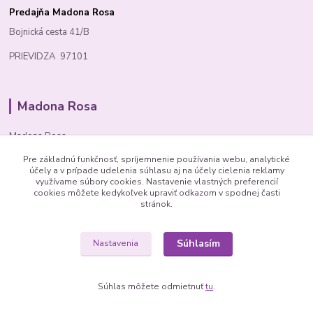
Predajňa Madona Rosa
Bojnická cesta 41/B
PRIEVIDZA 97101
Madona Rosa
Madona Rosa
Pre základnú funkčnosť, spríjemnenie používania webu, analytické
Richard
účely a v prípade udelenia súhlasu aj na účely cielenia reklamy
+421 905 276 211
využívame súbory cookies. Nastavenie vlastných preferencií
cookies môžete kedykoľvek upraviť odkazom v spodnej časti
stránok.
Súhlasím
Nastavenia
© 1992 Madona Rosa Company
Súhlas môžete odmietnuť
tu
.
Vytvorené na
Eshop-rychlo.sk