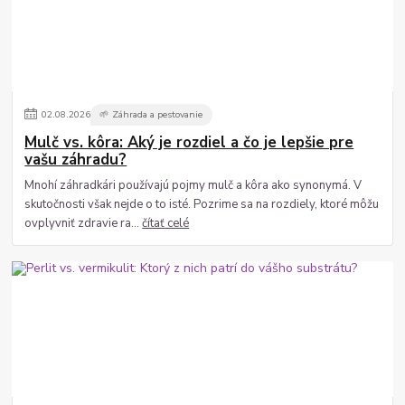
02
.
08
.
2026
🌱 Záhrada a pestovanie
Mulč vs. kôra: Aký je rozdiel a čo je lepšie pre
vašu záhradu?
Mnohí záhradkári používajú pojmy mulč a kôra ako synonymá. V
skutočnosti však nejde o to isté. Pozrime sa na rozdiely, ktoré môžu
ovplyvniť zdravie ra...
čítať celé