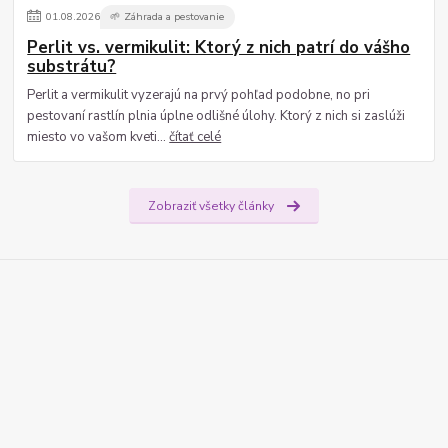
01
.
08
.
2026
🌱 Záhrada a pestovanie
Perlit vs. vermikulit: Ktorý z nich patrí do vášho
substrátu?
Perlit a vermikulit vyzerajú na prvý pohľad podobne, no pri
pestovaní rastlín plnia úplne odlišné úlohy. Ktorý z nich si zaslúži
miesto vo vašom kveti...
čítať celé
Zobraziť všetky články