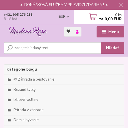
🌷 DONÁŠKOVÁ SLUŽBA V PRIEVIDZI ZDARMA ! 🌷
0
ks
+421 905 276 211
EUR
za
0,00 EUR
8-18 hod.
Menu
Hľadať
Kategórie blogu
🌱 Záhrada a pestovanie
Rezané kvety
Izbové rastliny
Príroda v záhrade
Dom a bývanie