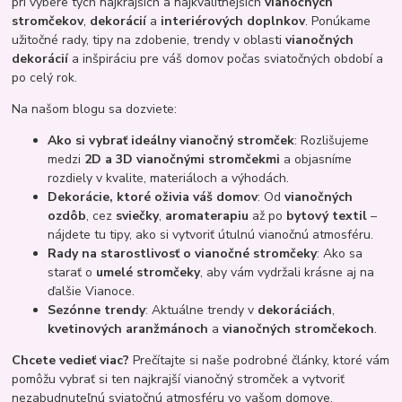
pri výbere tých najkrajších a najkvalitnejších
vianočných
stromčekov
,
dekorácií
a
interiérových doplnkov
. Ponúkame
užitočné rady, tipy na zdobenie, trendy v oblasti
vianočných
dekorácií
a inšpiráciu pre váš domov počas sviatočných období a
po celý rok.
Na našom blogu sa dozviete:
Ako si vybrať ideálny vianočný stromček
: Rozlišujeme
medzi
2D a 3D vianočnými stromčekmi
a objasníme
rozdiely v kvalite, materiáloch a výhodách.
Dekorácie, ktoré oživia váš domov
: Od
vianočných
ozdôb
, cez
sviečky
,
aromaterapiu
až po
bytový textil
–
nájdete tu tipy, ako si vytvoriť útulnú vianočnú atmosféru.
Rady na starostlivosť o vianočné stromčeky
: Ako sa
starať o
umelé stromčeky
, aby vám vydržali krásne aj na
ďalšie Vianoce.
Sezónne trendy
: Aktuálne trendy v
dekoráciách
,
kvetinových aranžmánoch
a
vianočných stromčekoch
.
Chcete vedieť viac?
Prečítajte si naše podrobné články, ktoré vám
pomôžu vybrať si ten najkrajší vianočný stromček a vytvoriť
nezabudnuteľnú sviatočnú atmosféru vo vašom domove.