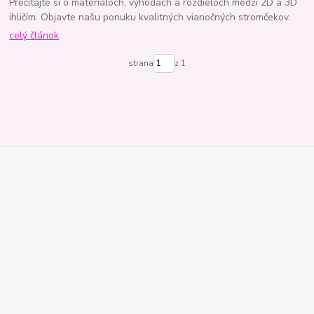
Prečítajte si o materiáloch, výhodách a rozdieloch medzi 2D a 3D
ihličím. Objavte našu ponuku kvalitných vianočných stromčekov.
celý článok
strana
z 1