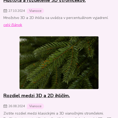
Hustota a rozdelenie 3D stromčekov.
27
.
10
.
2024
Vianoce
Množstvo 3D a 2D ihličia sa uvádza v percentuálnom vyjadrení.
celý článok
Rozdiel medzi 3D a 2D ihličím.
26
.
08
.
2024
Vianoce
Zistite rozdiel medzi klasickými a 3D vianočnými stromčekmi.