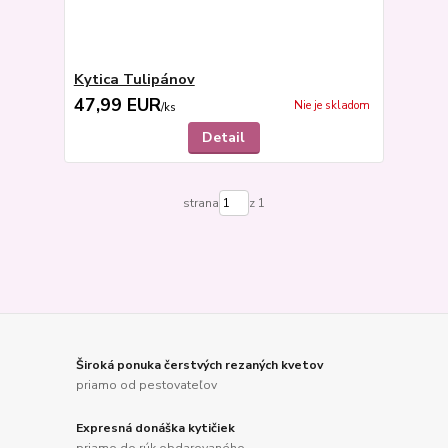
Kytica Tulipánov
47,99 EUR
Nie je skladom
/
ks
Detail
strana
z 1
Široká ponuka čerstvých rezaných kvetov
priamo od pestovateľov
Expresná donáška kytičiek
priamo do rúk obdarovaného