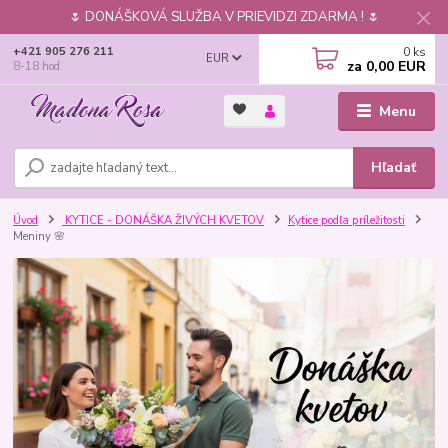
🌷 DONÁŠKOVÁ SLUŽBA V PRIEVIDZI ZDARMA ! 🌷
0
ks
+421 905 276 211
EUR
za
0,00 EUR
8-18 hod.
Menu
Hľadať
Úvod
KYTICE - DONÁŠKA ŽIVÝCH KVETOV
Kytice podľa príležitosti
Meniny 🌸