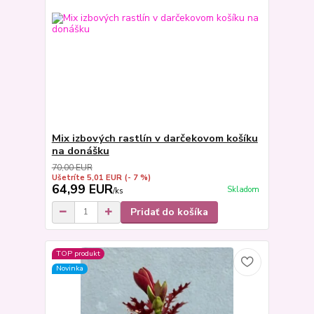
Mix izbových rastlín v darčekovom košíku
na donášku
70,00 EUR
Ušetríte 5,01 EUR
(- 7 %)
64,99 EUR
Skladom
/
ks
Pridať do košíka
TOP produkt
Novinka