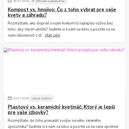
30
.
07
.
2026
🌱 Záhrada a pestovanie
Kompost vs. hnojivo: Čo z toho vybrať pre vaše
kvety a záhradu?
Rozmýšľate, ako dopriať svojim kvetom tú najlepšiu výživu bez
toho, aby ste im ublížili? Sadnite si k nám na kávu a pozrite sa na
naše skúsenosti z di...
čítať celé
24
.
07
.
2026
Izbové rastliny
Plastový vs. keramický kvetináč: Ktorý je lepší
pre vaše izbovky?
Rozmýšľate, do čoho presadiť svojho nového zeleného
spoločníka? Sadnite si k nám na kávu a pozrite sa na naše úprimné