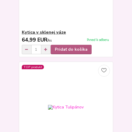
Kytica v sklenej váze
64,99 EUR
Ihneď k odberu
/
ks
Pridať do košíka
TOP produkt