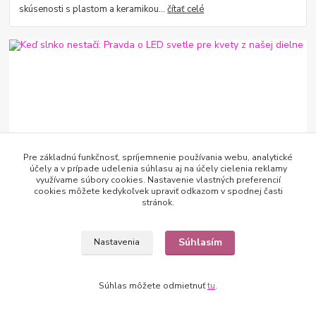
skúsenosti s plastom a keramikou...
čítať celé
Pre základnú funkčnosť, spríjemnenie používania webu, analytické
20
.
07
.
2026
🌱 Záhrada a pestovanie
účely a v prípade udelenia súhlasu aj na účely cielenia reklamy
využívame súbory cookies. Nastavenie vlastných preferencií
Keď slnko nestačí: Pravda o LED svetle pre
cookies môžete kedykoľvek upraviť odkazom v spodnej časti
kvety z našej dielne
stránok.
Dá sa slnečný lúč nahradiť žiarovkou? Sadli sme si na kávu a spísali
všetko, čo sme zistili pri dopestovávaní zelených pokladov v našej
Súhlasím
Nastavenia
floristickej d...
čítať celé
Súhlas môžete odmietnuť
tu
.