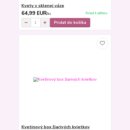
Kvety v sklenej váze
64,99 EUR
Ihneď k odberu
/
ks
Pridať do košíka
Kvetinový box žiarivých kvietkov