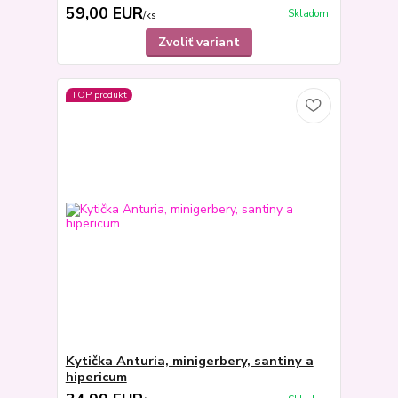
59,00 EUR
Skladom
/
ks
Zvoliť variant
TOP produkt
Kytička Anturia, minigerbery, santiny a
hipericum