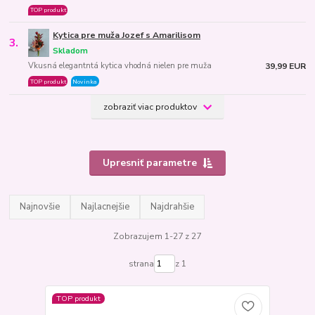
TOP produkt
Kytica pre muža Jozef s Amarilisom
3.
Skladom
Vkusná elegantntá kytica vhodná nielen pre muža
39,99 EUR
TOP produkt
Novinka
zobraziť viac produktov
Upresniť parametre
Najnovšie
Najlacnejšie
Najdrahšie
Zobrazujem 1-27 z 27
strana
z 1
TOP produkt