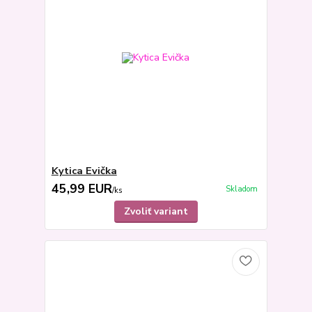
Kytica Evička
45,99 EUR
Skladom
/
ks
Zvoliť variant