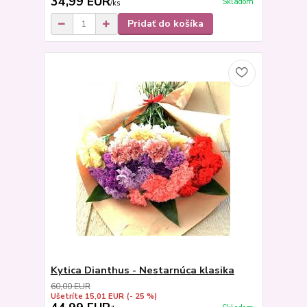
34,99 EUR
Skladom
/
ks
Pridať do košíka
Kytica Dianthus - Nestarnúca klasika
60,00 EUR
Ušetríte 15,01 EUR
(- 25 %)