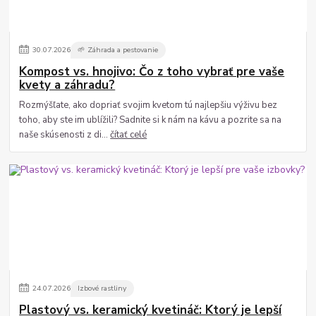
30
.
07
.
2026
🌱 Záhrada a pestovanie
Kompost vs. hnojivo: Čo z toho vybrať pre vaše
kvety a záhradu?
Rozmýšľate, ako dopriať svojim kvetom tú najlepšiu výživu bez
toho, aby ste im ublížili? Sadnite si k nám na kávu a pozrite sa na
naše skúsenosti z di...
čítať celé
24
.
07
.
2026
Izbové rastliny
Plastový vs. keramický kvetináč: Ktorý je lepší