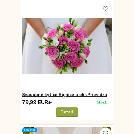
Svadobné kytice Bojnice a okr.Prievidza
79,99 EUR
Skladom
/
ks
Detail
Novinka