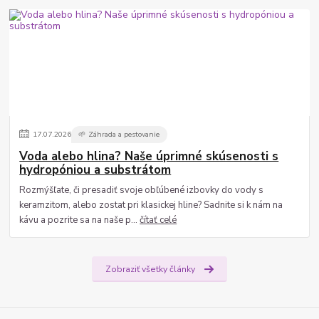
17
.
07
.
2026
🌱 Záhrada a pestovanie
Voda alebo hlina? Naše úprimné skúsenosti s
hydropóniou a substrátom
Rozmýšľate, či presadiť svoje obľúbené izbovky do vody s
keramzitom, alebo zostat pri klasickej hline? Sadnite si k nám na
kávu a pozrite sa na naše p...
čítať celé
Zobraziť všetky články