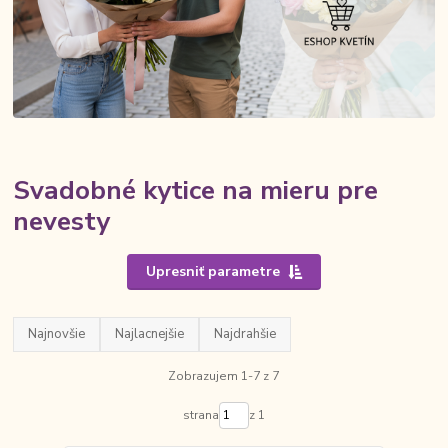
Svadobné kytice na mieru pre
nevesty
Upresniť parametre
Najnovšie
Najlacnejšie
Najdrahšie
Zobrazujem 1-7 z 7
strana
z 1