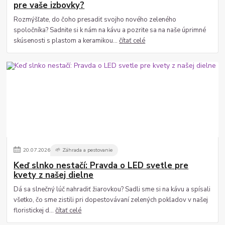
pre vaše izbovky?
Rozmýšľate, do čoho presadiť svojho nového zeleného
spoločníka? Sadnite si k nám na kávu a pozrite sa na naše úprimné
skúsenosti s plastom a keramikou...
čítať celé
20
.
07
.
2026
🌱 Záhrada a pestovanie
Keď slnko nestačí: Pravda o LED svetle pre
kvety z našej dielne
Dá sa slnečný lúč nahradiť žiarovkou? Sadli sme si na kávu a spísali
všetko, čo sme zistili pri dopestovávaní zelených pokladov v našej
floristickej d...
čítať celé