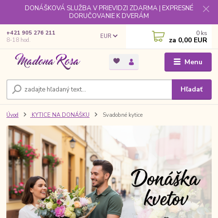
DONÁŠKOVÁ SLUŽBA V PRIEVIDZI ZDARMA | EXPRESNÉ
DORUČOVANIE K DVERÁM
0
ks
+421 905 276 211
EUR
za
0,00 EUR
8-18 hod.
Menu
Hľadať
Úvod
KYTICE NA DONÁŠKU
Svadobné kytice