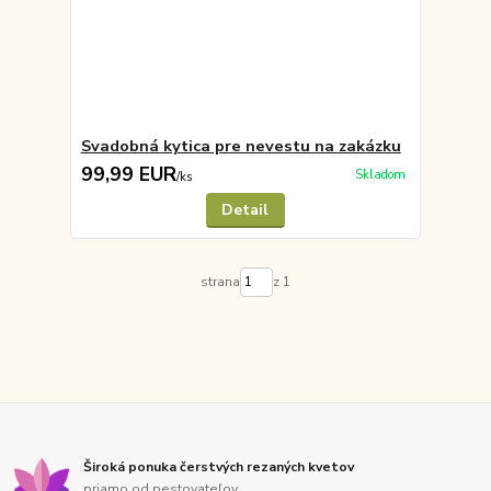
Svadobná kytica pre nevestu na zakázku
99,99 EUR
Skladom
/
ks
Detail
strana
z 1
Široká ponuka čerstvých rezaných kvetov
priamo od pestovateľov