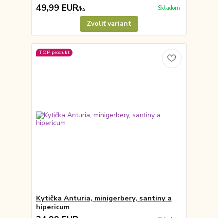
49,99 EUR
Skladom
/
ks
Zvoliť variant
TOP produkt
Kytička Anturia, minigerbery, santiny a
hipericum