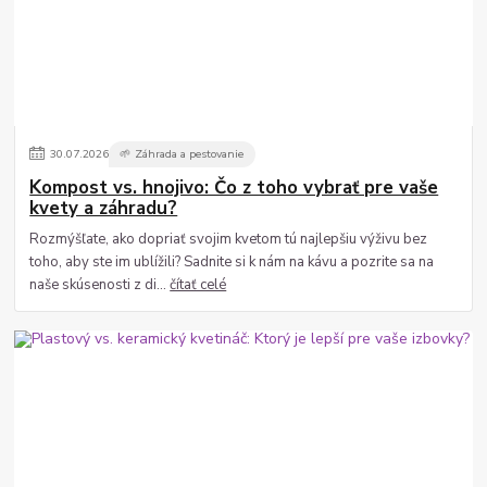
30
.
07
.
2026
🌱 Záhrada a pestovanie
Kompost vs. hnojivo: Čo z toho vybrať pre vaše
kvety a záhradu?
Rozmýšľate, ako dopriať svojim kvetom tú najlepšiu výživu bez
toho, aby ste im ublížili? Sadnite si k nám na kávu a pozrite sa na
naše skúsenosti z di...
čítať celé