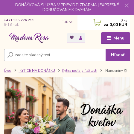
DONÁŠKOVÁ SLUŽBA V PRIEVIDZI ZDARMA | EXPRESNÉ
DORUČOVANIE K DVERÁM
0
ks
+421 905 276 211
EUR
za
0,00 EUR
8-18 hod.
Menu
Hľadať
Úvod
KYTICE NA DONÁŠKU
Kytice podľa príležitosti
Narodeniny 🎂