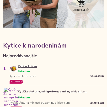
Kytice k narodeninám
Najpredávanejšie
Kytica Anička
1.
Skladom
Kytica explózia farieb
38,99 EUR
TOP produkt
Kytička Anturia, minigerbery, santiny a hipericum
2.
Skladom
Kytička Anturia,minigerbery,santiny a hipericum
34,99 EUR