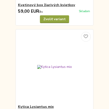
Kvetinový box žiarivých kvietkov
59,00 EUR
Skladom
/
ks
Zvoliť variant
Kytica Lysiantus mix