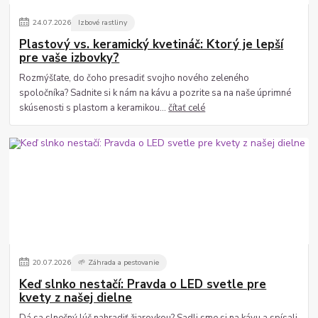
24
.
07
.
2026
Izbové rastliny
Plastový vs. keramický kvetináč: Ktorý je lepší
pre vaše izbovky?
Rozmýšľate, do čoho presadiť svojho nového zeleného
spoločníka? Sadnite si k nám na kávu a pozrite sa na naše úprimné
skúsenosti s plastom a keramikou...
čítať celé
20
.
07
.
2026
🌱 Záhrada a pestovanie
Keď slnko nestačí: Pravda o LED svetle pre
kvety z našej dielne
Dá sa slnečný lúč nahradiť žiarovkou? Sadli sme si na kávu a spísali