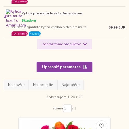
TOP produkt
Kytica pre muža Jozef s Amarilisom
3.
Skladom
Vkusná elegantntá kytica vhodná nielen pre muža
39,99 EUR
TOP produkt
Novinka
zobraziť viac produktov
Upresniť parametre
Najnovšie
Najlacnejšie
Najdrahšie
Zobrazujem 1-20 z 20
strana
z 1