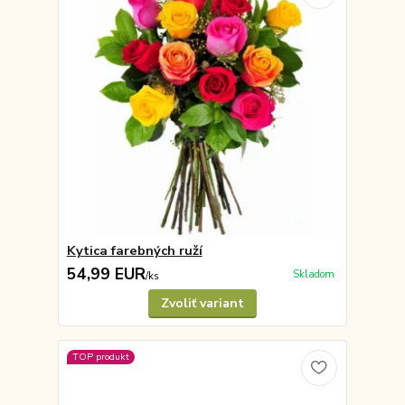
Kytica farebných ruží
54,99 EUR
Skladom
/
ks
Zvoliť variant
TOP produkt