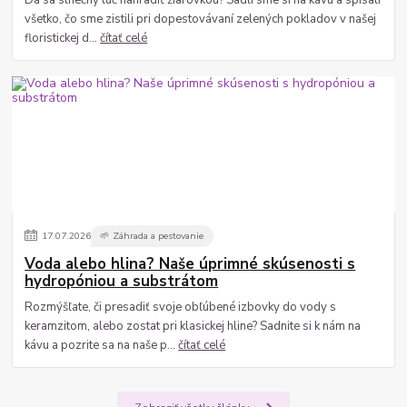
všetko, čo sme zistili pri dopestovávaní zelených pokladov v našej
floristickej d...
čítať celé
17
.
07
.
2026
🌱 Záhrada a pestovanie
Voda alebo hlina? Naše úprimné skúsenosti s
hydropóniou a substrátom
Rozmýšľate, či presadiť svoje obľúbené izbovky do vody s
keramzitom, alebo zostat pri klasickej hline? Sadnite si k nám na
kávu a pozrite sa na naše p...
čítať celé