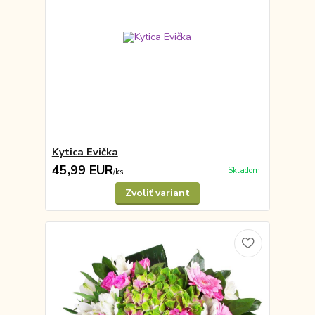
Kytica Evička
45,99 EUR
Skladom
/
ks
Zvoliť variant