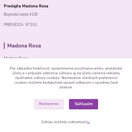
Predajňa Madona Rosa
Bojnická cesta 41/B
PRIEVIDZA 97101
Madona Rosa
Madona Rosa
Pre základnú funkčnosť, spríjemnenie používania webu, analytické
Richard
účely a v prípade udelenia súhlasu aj na účely cielenia reklamy
+421 905 276 211
využívame súbory cookies. Nastavenie vlastných preferencií
cookies môžete kedykoľvek upraviť odkazom v spodnej časti
stránok.
Súhlasím
Nastavenia
© 1992 Madona Rosa Company
Súhlas môžete odmietnuť
tu
.
Vytvorené na
Eshop-rychlo.sk