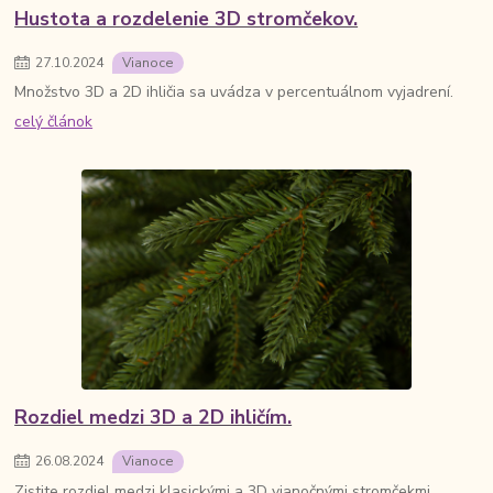
Hustota a rozdelenie 3D stromčekov.
27
.
10
.
2024
Vianoce
Množstvo 3D a 2D ihličia sa uvádza v percentuálnom vyjadrení.
celý článok
Rozdiel medzi 3D a 2D ihličím.
26
.
08
.
2024
Vianoce
Zistite rozdiel medzi klasickými a 3D vianočnými stromčekmi.