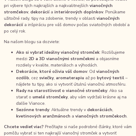
pri výbere tých najkrajších a najkvalitnejších
vianočných
stromčekov
,
dekorácií
a
interiérových doplnkov
. Ponúkame
užitočné rady, tipy na zdobenie, trendy v oblasti
vianočných
dekorácií
a inšpiráciu pre váš domov počas sviatočných období a
po celý rok.
Na našom blogu sa dozviete:
Ako si vybrať ideálny vianočný stromček
: Rozlišujeme
medzi
2D a 3D vianočnými stromčekmi
a objasníme
rozdiely v kvalite, materiáloch a výhodách.
Dekorácie, ktoré oživia váš domov
: Od
vianočných
ozdôb
, cez
sviečky
,
aromaterapiu
až po
bytový textil
–
nájdete tu tipy, ako si vytvoriť útulnú vianočnú atmosféru.
Rady na starostlivosť o vianočné stromčeky
: Ako sa
starať o
umelé stromčeky
, aby vám vydržali krásne aj na
ďalšie Vianoce.
Sezónne trendy
: Aktuálne trendy v
dekoráciách
,
kvetinových aranžmánoch
a
vianočných stromčekoch
.
Chcete vedieť viac?
Prečítajte si naše podrobné články, ktoré vám
pomôžu vybrať si ten najkrajší vianočný stromček a vytvoriť