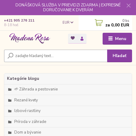
DONÁŠKOVÁ SLUŽBA V PRIEVIDZI ZDARMA | EXPRESNÉ
DORUČOVANIE K DVERÁM
0
ks
+421 905 276 211
EUR
za
0,00 EUR
8-18 hod.
Menu
Hľadať
Kategórie blogu
🌱 Záhrada a pestovanie
Rezané kvety
Izbové rastliny
Príroda v záhrade
Dom a bývanie