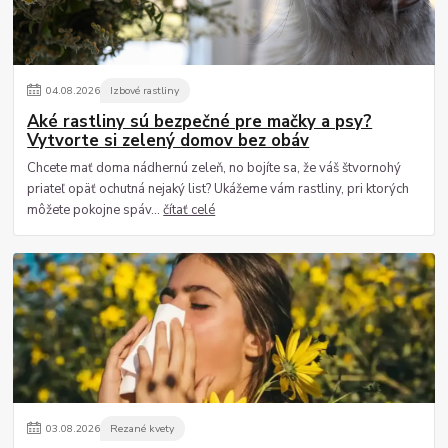
04
.
08
.
2026
Izbové rastliny
Aké rastliny sú bezpečné pre mačky a psy?
Vytvorte si zelený domov bez obáv
Chcete mať doma nádhernú zeleň, no bojíte sa, že váš štvornohý
priateľ opäť ochutná nejaký list? Ukážeme vám rastliny, pri ktorých
môžete pokojne spáv...
čítať celé
03
.
08
.
2026
Rezané kvety