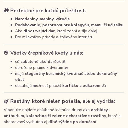
🎁 Perfektné pre každú príležitosť:
Narodeniny, meniny, výročia
Poďakovanie, pozornosť pre kolegyňu, mamu či učiteľku
Ako
dlhotrvajúci dar
, ktorý zdobí a žije ďalej
Pre milovníkov prírody a štýlového interiéru
🌸 Všetky črepníkové kvety u nás:
sú
zabalené ako darček
🎀
doručené priamo k dverám 🚗
majú
elegantný keramický kvetináč alebo dekoračný
obal
obsahujú možnosť priložiť
kartičku s odkazom
✍️
🌿 Rastliny, ktoré nielen potešia, ale aj vydržia:
V ponuke nájdete obľúbené kvitnúce druhy ako
orchidey,
anthurium, kalanchoe či zelené dekoratívne rastliny
, ktoré si
obdarovaný vychutná aj
dlhé týždne po doručení
.