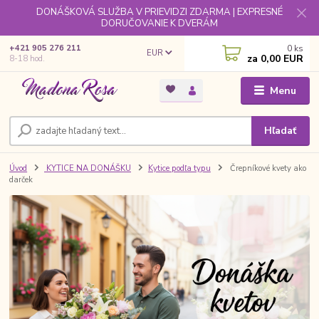
DONÁŠKOVÁ SLUŽBA V PRIEVIDZI ZDARMA | EXPRESNÉ
DORUČOVANIE K DVERÁM
0
ks
+421 905 276 211
EUR
za
0,00 EUR
8-18 hod.
Menu
Hľadať
Úvod
KYTICE NA DONÁŠKU
Kytice podľa typu
Črepníkové kvety ako
darček