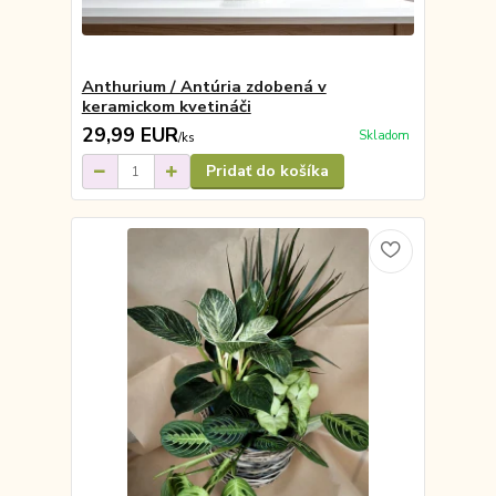
Anthurium / Antúria zdobená v
keramickom kvetináči
29,99 EUR
Skladom
/
ks
Pridať do košíka