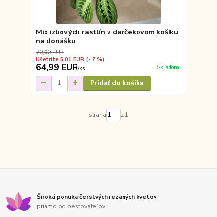
Mix izbových rastlín v darčekovom košíku
na donášku
70,00 EUR
Ušetríte 5,01 EUR
(- 7 %)
64,99 EUR
Skladom
/
ks
Pridať do košíka
strana
z 1
Široká ponuka čerstvých rezaných kvetov
priamo od pestovateľov