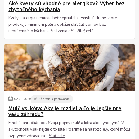
Aké kvety sú vhodné pre alergikov? Výber bez
zbytočného kýchania
Kvety a alergia nemusia byť nepriatelia. Existujú druhy, ktoré
produkujú minimum peľu a dokážu skrášliť domov bez
nepríjemného kýchania či slzenia očí...
čítať celé
02
.
08
.
2026
🌱 Záhrada a pestovanie
Mulč vs. kôra: Aký je rozdiel a čo je lepšie pre
vašu záhradu?
Mnohí záhradkári používajú pojmy mulč a kôra ako synonymá. V
skutočnosti však nejde o to isté. Pozrime sa na rozdiely, ktoré môžu
ovplyvniť zdravie ra...
čítať celé