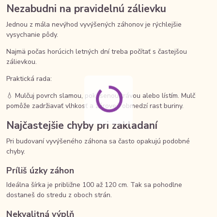
Nezabudni na pravidelnú zálievku
Jednou z mála nevýhod vyvýšených záhonov je rýchlejšie
vysychanie pôdy.
Najmä počas horúcich letných dní treba počítať s častejšou
zálievkou.
Praktická rada:
💧 Mulčuj povrch slamou, pokosenou trávou alebo lístím. Mulč
pomôže zadržiavať vlhkosť a zároveň obmedzí rast buriny.
Najčastejšie chyby pri zakladaní
Pri budovaní vyvýšeného záhona sa často opakujú podobné
chyby.
Príliš úzky záhon
Ideálna šírka je približne 100 až 120 cm. Tak sa pohodlne
dostaneš do stredu z oboch strán.
Nekvalitná výplň