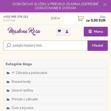
DONÁŠKOVÁ SLUŽBA V PRIEVIDZI ZDARMA | EXPRESNÉ
DORUČOVANIE K DVERÁM
0
ks
+421 905 276 211
EUR
za
0,00 EUR
8-18 hod.
Menu
Hľadať
Kategórie blogu
🌱 Záhrada a pestovanie
Rezané kvety
Izbové rastliny
Príroda v záhrade
Dom a bývanie