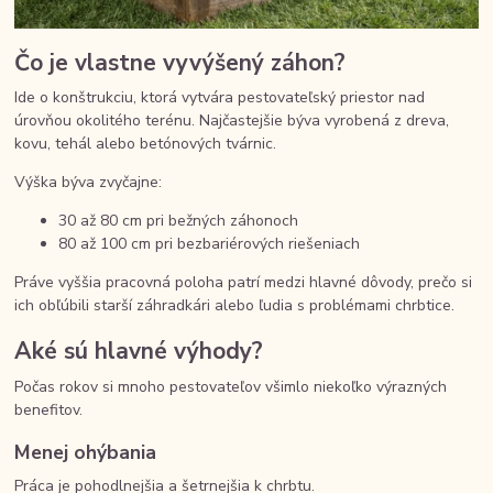
Čo je vlastne vyvýšený záhon?
Ide o konštrukciu, ktorá vytvára pestovateľský priestor nad
úrovňou okolitého terénu. Najčastejšie býva vyrobená z dreva,
kovu, tehál alebo betónových tvárnic.
Výška býva zvyčajne:
30 až 80 cm pri bežných záhonoch
80 až 100 cm pri bezbariérových riešeniach
Práve vyššia pracovná poloha patrí medzi hlavné dôvody, prečo si
ich obľúbili starší záhradkári alebo ľudia s problémami chrbtice.
Aké sú hlavné výhody?
Počas rokov si mnoho pestovateľov všimlo niekoľko výrazných
benefitov.
Menej ohýbania
Práca je pohodlnejšia a šetrnejšia k chrbtu.