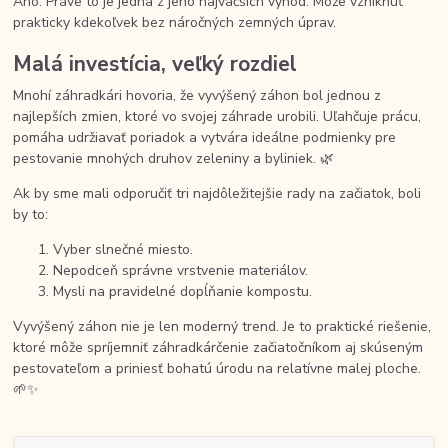
Áno. Práve to je jedna z jeho najväčších výhod. Môže vzniknúť
prakticky kdekoľvek bez náročných zemných úprav.
Malá investícia, veľký rozdiel
Mnohí záhradkári hovoria, že vyvýšený záhon bol jednou z
najlepších zmien, ktoré vo svojej záhrade urobili. Uľahčuje prácu,
pomáha udržiavať poriadok a vytvára ideálne podmienky pre
pestovanie mnohých druhov zeleniny a byliniek. 🌿
Ak by sme mali odporučiť tri najdôležitejšie rady na začiatok, boli
by to:
Vyber slnečné miesto.
Nepodceň správne vrstvenie materiálov.
Mysli na pravidelné dopĺňanie kompostu.
Vyvýšený záhon nie je len moderný trend. Je to praktické riešenie,
ktoré môže spríjemniť záhradkárčenie začiatočníkom aj skúseným
pestovateľom a priniesť bohatú úrodu na relatívne malej ploche.
🌱✨