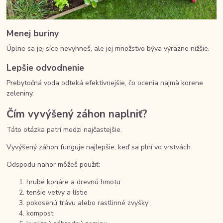
Menej buriny
Úplne sa jej síce nevyhneš, ale jej množstvo býva výrazne nižšie.
Lepšie odvodnenie
Prebytočná voda odteká efektívnejšie, čo ocenia najmä korene
zeleniny.
Čím vyvýšený záhon naplniť?
Táto otázka patrí medzi najčastejšie.
Vyvýšený záhon funguje najlepšie, keď sa plní vo vrstvách.
Odspodu nahor môžeš použiť:
hrubé konáre a drevnú hmotu
tenšie vetvy a lístie
pokosenú trávu alebo rastlinné zvyšky
kompost