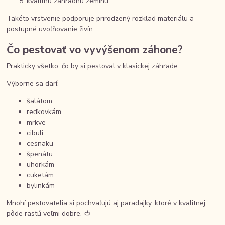
kvalitnú záhradnú zeminu
Takéto vrstvenie podporuje prirodzený rozklad materiálu a
postupné uvoľňovanie živín.
Čo pestovať vo vyvýšenom záhone?
Prakticky všetko, čo by si pestoval v klasickej záhrade.
Výborne sa darí:
šalátom
reďkovkám
mrkve
cibuli
cesnaku
špenátu
uhorkám
cuketám
bylinkám
Mnohí pestovatelia si pochvaľujú aj paradajky, ktoré v kvalitnej
pôde rastú veľmi dobre. 🍅