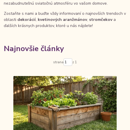
nezabudnuteľnú sviatočnú atmosféru vo vašom domove.
Zostaňte s nami a buďte vždy informovaní o najnovších trendoch v
oblasti
dekorácií
,
kvetinových aranžmánov
,
stromčekov
a
ďalších krásnych produktov, ktoré u nás nájdete!
Najnovšie články
strana
z 1