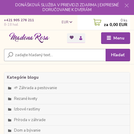
DONÁŠKOVÁ SLUŽBA V PRIEVIDZI ZDARMA | EXPRESNÉ
DORUČOVANIE K DVERÁM
0
ks
+421 905 276 211
EUR
za
0,00 EUR
8-18 hod.
Menu
Hľadať
Kategórie blogu
🌱 Záhrada a pestovanie
Rezané kvety
Izbové rastliny
Príroda v záhrade
Dom a bývanie