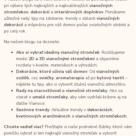
pri výbere tých najkrajších a najkvalitnejších
vianočných
stromčekov
,
dekorácií
a
interiérových doplnkov
. Ponúkame
užitočné rady, tipy na zdobenie, trendy v oblasti
vianočných
dekorácií
a inšpiráciu pre váš domov počas sviatočných období a
po celý rok.
Na našom blogu sa dozviete:
Ako si vybrať ideálny vianočný stromček
: Rozlišujeme
medzi
2D a 3D vianočnými stromčekmi
a objasníme
rozdiely v kvalite, materiáloch a výhodách.
Dekorácie, ktoré oživia váš domov
: Od
vianočných
ozdôb
, cez
sviečky
,
aromaterapiu
až po
bytový textil
–
nájdete tu tipy, ako si vytvoriť útulnú vianočnú atmosféru.
Rady na starostlivosť o vianočné stromčeky
: Ako sa
starať o
umelé stromčeky
, aby vám vydržali krásne aj na
ďalšie Vianoce.
Sezónne trendy
: Aktuálne trendy v
dekoráciách
,
kvetinových aranžmánoch
a
vianočných stromčekoch
.
Chcete vedieť viac?
Prečítajte si naše podrobné články, ktoré vám
pomôžu vybrať si ten najkrajší vianočný stromček a vytvoriť