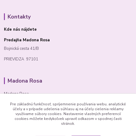
Kontakty
Kde nás nájdete
Predajňa Madona Rosa
Bojnická cesta 41/B
PRIEVIDZA 97101
Madona Rosa
Madona Rosa
Pre základnú funkčnosť, spríjemnenie používania webu, analytické
Richard
účely a v prípade udelenia súhlasu aj na účely cielenia reklamy
+421 905 276 211
využívame súbory cookies. Nastavenie vlastných preferencií
cookies môžete kedykoľvek upraviť odkazom v spodnej časti
stránok.