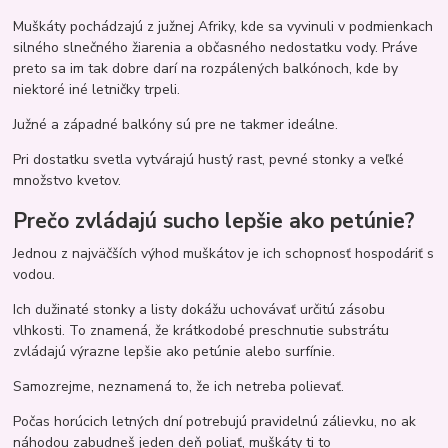
Muškáty pochádzajú z južnej Afriky, kde sa vyvinuli v podmienkach
silného slnečného žiarenia a občasného nedostatku vody. Práve
preto sa im tak dobre darí na rozpálených balkónoch, kde by
niektoré iné letničky trpeli.
Južné a západné balkóny sú pre ne takmer ideálne.
Pri dostatku svetla vytvárajú hustý rast, pevné stonky a veľké
množstvo kvetov.
Prečo zvládajú sucho lepšie ako petúnie?
Jednou z najväčších výhod muškátov je ich schopnosť hospodáriť s
vodou.
Ich dužinaté stonky a listy dokážu uchovávať určitú zásobu
vlhkosti. To znamená, že krátkodobé preschnutie substrátu
zvládajú výrazne lepšie ako petúnie alebo surfínie.
Samozrejme, neznamená to, že ich netreba polievať.
Počas horúcich letných dní potrebujú pravidelnú zálievku, no ak
náhodou zabudneš jeden deň poliať, muškáty ti to