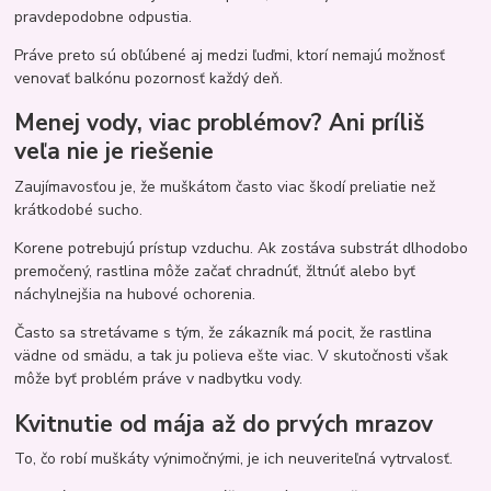
pravdepodobne odpustia.
Práve preto sú obľúbené aj medzi ľuďmi, ktorí nemajú možnosť
venovať balkónu pozornosť každý deň.
Menej vody, viac problémov? Ani príliš
veľa nie je riešenie
Zaujímavosťou je, že muškátom často viac škodí preliatie než
krátkodobé sucho.
Korene potrebujú prístup vzduchu. Ak zostáva substrát dlhodobo
premočený, rastlina môže začať chradnúť, žltnúť alebo byť
náchylnejšia na hubové ochorenia.
Často sa stretávame s tým, že zákazník má pocit, že rastlina
vädne od smädu, a tak ju polieva ešte viac. V skutočnosti však
môže byť problém práve v nadbytku vody.
Kvitnutie od mája až do prvých mrazov
To, čo robí muškáty výnimočnými, je ich neuveriteľná vytrvalosť.