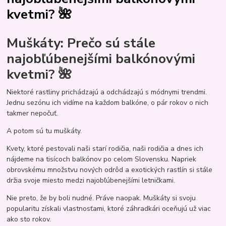
kvetmi? 🌺
Muškáty: Prečo sú stále
najobľúbenejšími balkónovými
kvetmi? 🌺
Niektoré rastliny prichádzajú a odchádzajú s módnymi trendmi.
Jednu sezónu ich vidíme na každom balkóne, o pár rokov o nich
takmer nepočuť.
A potom sú tu muškáty.
Kvety, ktoré pestovali naši starí rodičia, naši rodičia a dnes ich
nájdeme na tisícoch balkónov po celom Slovensku. Napriek
obrovskému množstvu nových odrôd a exotických rastlín si stále
držia svoje miesto medzi najobľúbenejšími letničkami.
Nie preto, že by boli nudné. Práve naopak. Muškáty si svoju
popularitu získali vlastnosťami, ktoré záhradkári oceňujú už viac
ako sto rokov.