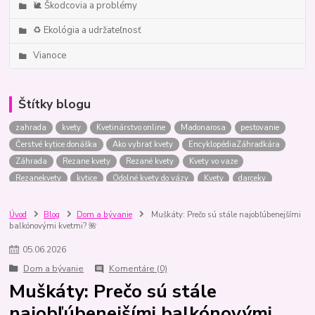
🐌 Škodcovia a problémy
♻️ Ekológia a udržateľnosť
Vianoce
Štítky blogu
zahrada
kvety
Kvetinárstvo online
Madonarosa
pestovanie
Čerstvé kytice donáška
Ako vybrať kvety
EncyklopédiaZáhradkára
Záhrada
Rezane kvety
Rezané kvety
Kvety vo vaze
Rezanekvety
kytice
Odolné kvety do vázy
Kvety
darceky
Ktoré kvety vydržia najdlhšie
Kvety do vázy
zelenina
Kytice
Kytica
Pôda
Odolné kvety
balkony
bylinky
rastliny
Úvod
Blog
Dom a bývanie
Muškáty: Prečo sú stále najobľúbenejšími
balkónovými kvetmi? 🌺
Kytica pre muža
izboverastliny
letnicky
Tipy
kytica
Anonymna donaska kvetov
Svadba
Darčeky
Darceky
05
.
06
.
2026
Kvetinarstvoonline
Porovnanie
Rastliny
AkoNaTo
stromceky
Dom a bývanie
Komentáre (0)
vianoce
vianocne stromceky
tipy
kytica k vyrociu
Muškáty: Prečo sú stále
Párny vs nepárny počet
Kvetynasvadbu
skodcovia
hortenzie
najobľúbenejšími balkónovými