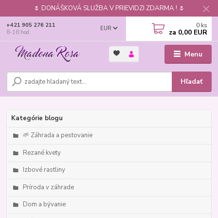
🌷 DONÁŠKOVÁ SLUŽBA V PRIEVIDZI ZDARMA ! 🌷
0
ks
+421 905 276 211
EUR
za
0,00 EUR
8-18 hod.
Menu
Hľadať
Kategórie blogu
🌱 Záhrada a pestovanie
Rezané kvety
Izbové rastliny
Príroda v záhrade
Dom a bývanie