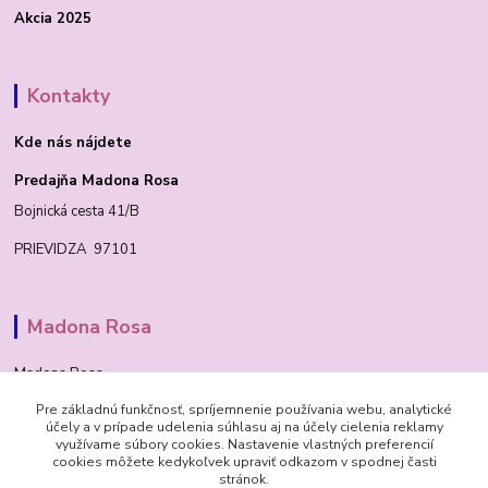
Akcia 2025
Kontakty
Kde nás nájdete
Predajňa Madona Rosa
Bojnická cesta 41/B
PRIEVIDZA 97101
Madona Rosa
Madona Rosa
Pre základnú funkčnosť, spríjemnenie používania webu, analytické
Richard
účely a v prípade udelenia súhlasu aj na účely cielenia reklamy
+421 905 276 211
využívame súbory cookies. Nastavenie vlastných preferencií
cookies môžete kedykoľvek upraviť odkazom v spodnej časti
stránok.