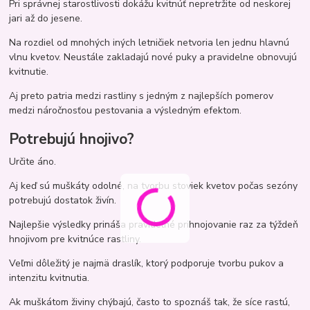
Pri správnej starostlivosti dokážu kvitnúť nepretržite od neskorej
jari až do jesene.
Na rozdiel od mnohých iných letničiek netvoria len jednu hlavnú
vlnu kvetov. Neustále zakladajú nové puky a pravidelne obnovujú
kvitnutie.
Aj preto patria medzi rastliny s jedným z najlepších pomerov
medzi náročnosťou pestovania a výsledným efektom.
Potrebujú hnojivo?
Určite áno.
Aj keď sú muškáty odolné, na tvorbu stoviek kvetov počas sezóny
potrebujú dostatok živín.
Najlepšie výsledky prináša pravidelné prihnojovanie raz za týždeň
hnojivom pre kvitnúce rastliny.
Veľmi dôležitý je najmä draslík, ktorý podporuje tvorbu pukov a
intenzitu kvitnutia.
Ak muškátom živiny chýbajú, často to spoznáš tak, že síce rastú,