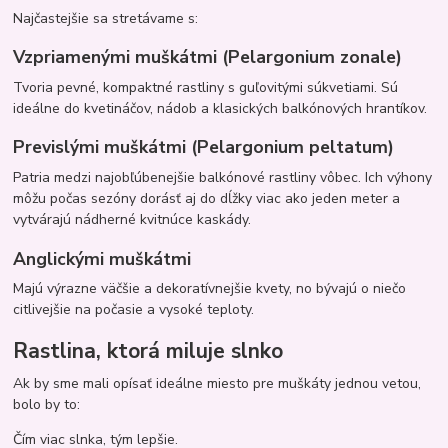
Najčastejšie sa stretávame s:
Vzpriamenými muškátmi (Pelargonium zonale)
Tvoria pevné, kompaktné rastliny s guľovitými súkvetiami. Sú
ideálne do kvetináčov, nádob a klasických balkónových hrantíkov.
Previslými muškátmi (Pelargonium peltatum)
Patria medzi najobľúbenejšie balkónové rastliny vôbec. Ich výhony
môžu počas sezóny dorásť aj do dĺžky viac ako jeden meter a
vytvárajú nádherné kvitnúce kaskády.
Anglickými muškátmi
Majú výrazne väčšie a dekoratívnejšie kvety, no bývajú o niečo
citlivejšie na počasie a vysoké teploty.
Rastlina, ktorá miluje slnko
Ak by sme mali opísať ideálne miesto pre muškáty jednou vetou,
bolo by to:
Čím viac slnka, tým lepšie.