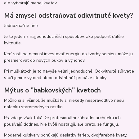
ale vytvárajú menej kvetov.
Má zmysel odstraňovať odkvitnuté kvety?
Jednoznačne áno.
Je to jeden z najjednoduchších spôsobov, ako podporiť ďalšie
kvitnutie.
Keď rastlina nemusí investovať energiu do tvorby semien, môže ju
presmerovať do nových pukov a výhonov.
Pri muškátoch je to navyše veľmi jednoduché. Odkvitnuté súkvetie
stačí jemne vylomiť alebo odstrihnúť pri báze stopky.
Mýtus o "babkovských" kvetoch
Možno si si všimol, že muškáty si niekedy nespravodlivo nesú
nálepku staromódnych rastlín.
Pravda je však taká, že profesionálni záhradní architekti ich
používajú dodnes. Nie kvôli nostalgii, ale preto, že fungujú.
Moderné kultivary ponúkajú desiatky farieb, dvojfarebné kvety,