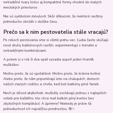
netradičné tvary listov aj kompaktné formy vhodné do malých
mestských priestorov.
Nie sú symbolom minulosti. Skôr dôkazom, že niektoré rastliny
jednoducho obstáli v skúške času.
Prečo sa k nim pestovatelia stále vracajú?
Po rokoch pestovania sme si všimli jednu vec. Ľudia často skúšajú
nové druhy balkónových rastlín, experimentujú s trendmi a
netradičnými kombináciami.
A potom si o rok či dva opäť vysadia aspoň jeden hrantík
muškátov.
Možno preto, že sú spoľahlivé. Možno preto, že krásne kvitnú.
Alebo preto, že nám pripomínajú leto na chalupách, domoch
našich starých rodičov a chvíle, keď boli balkóny plné farieb.
Nech je dôvod akýkoľvek, muškáty zostávajú jednou z najlepších
volieb pre každého, kto chce mať balkón plný kvetov bez
zbytočných komplikácií. A úprimne? Niekedy je práve tá
jednoduchosť ich najväčšou prednosťou. 🌺✨