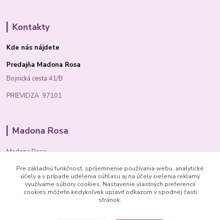
Kontakty
Kde nás nájdete
Predajňa Madona Rosa
Bojnická cesta 41/B
PRIEVIDZA 97101
Madona Rosa
Madona Rosa
Pre základnú funkčnosť, spríjemnenie používania webu, analytické
Richard
účely a v prípade udelenia súhlasu aj na účely cielenia reklamy
+421 905 276 211
využívame súbory cookies. Nastavenie vlastných preferencií
cookies môžete kedykoľvek upraviť odkazom v spodnej časti
stránok.