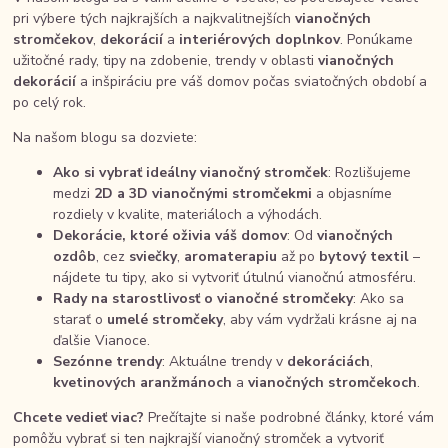
pri výbere tých najkrajších a najkvalitnejších
vianočných
stromčekov
,
dekorácií
a
interiérových doplnkov
. Ponúkame
užitočné rady, tipy na zdobenie, trendy v oblasti
vianočných
dekorácií
a inšpiráciu pre váš domov počas sviatočných období a
po celý rok.
Na našom blogu sa dozviete:
Ako si vybrať ideálny vianočný stromček
: Rozlišujeme
medzi
2D a 3D vianočnými stromčekmi
a objasníme
rozdiely v kvalite, materiáloch a výhodách.
Dekorácie, ktoré oživia váš domov
: Od
vianočných
ozdôb
, cez
sviečky
,
aromaterapiu
až po
bytový textil
–
nájdete tu tipy, ako si vytvoriť útulnú vianočnú atmosféru.
Rady na starostlivosť o vianočné stromčeky
: Ako sa
starať o
umelé stromčeky
, aby vám vydržali krásne aj na
ďalšie Vianoce.
Sezónne trendy
: Aktuálne trendy v
dekoráciách
,
kvetinových aranžmánoch
a
vianočných stromčekoch
.
Chcete vedieť viac?
Prečítajte si naše podrobné články, ktoré vám
pomôžu vybrať si ten najkrajší vianočný stromček a vytvoriť