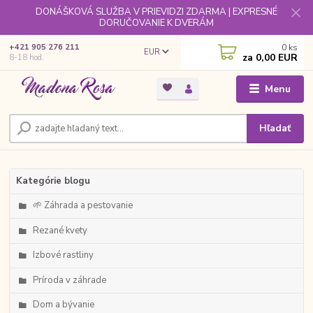
DONÁŠKOVÁ SLUŽBA V PRIEVIDZI ZDARMA | EXPRESNÉ
DORUČOVANIE K DVERÁM
0
ks
+421 905 276 211
EUR
za
0,00 EUR
8-18 hod.
Menu
Hľadať
Kategórie blogu
🌱 Záhrada a pestovanie
Rezané kvety
Izbové rastliny
Príroda v záhrade
Dom a bývanie