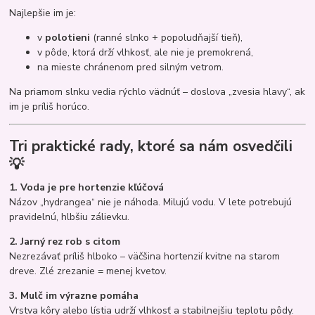
Najlepšie im je:
v
polotieni
(ranné slnko + popoludňajší tieň),
v pôde, ktorá drží vlhkosť, ale nie je premokrená,
na mieste chránenom pred silným vetrom.
Na priamom slnku vedia rýchlo vädnúť – doslova „zvesia hlavy“, ak
im je príliš horúco.
Tri praktické rady, ktoré sa nám osvedčili
💡
1. Voda je pre hortenzie kľúčová
Názov „hydrangea“ nie je náhoda. Milujú vodu. V lete potrebujú
pravidelnú, hlbšiu zálievku.
2. Jarný rez rob s citom
Nezrezávať príliš hlboko – väčšina hortenzií kvitne na starom
dreve. Zlé zrezanie = menej kvetov.
3. Mulč im výrazne pomáha
Vrstva kôry alebo lístia udrží vlhkosť a stabilnejšiu teplotu pôdy.