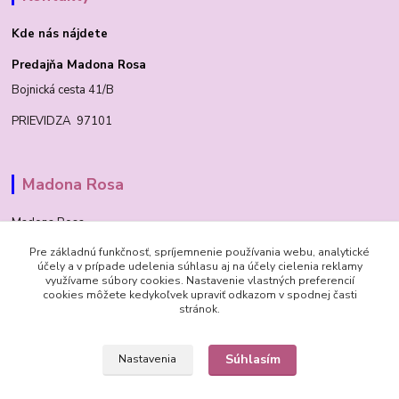
Kde nás nájdete
Predajňa Madona Rosa
Bojnická cesta 41/B
PRIEVIDZA 97101
Madona Rosa
Madona Rosa
Pre základnú funkčnosť, spríjemnenie používania webu, analytické
Richard
účely a v prípade udelenia súhlasu aj na účely cielenia reklamy
+421 905 276 211
využívame súbory cookies. Nastavenie vlastných preferencií
cookies môžete kedykoľvek upraviť odkazom v spodnej časti
stránok.
Súhlasím
Nastavenia