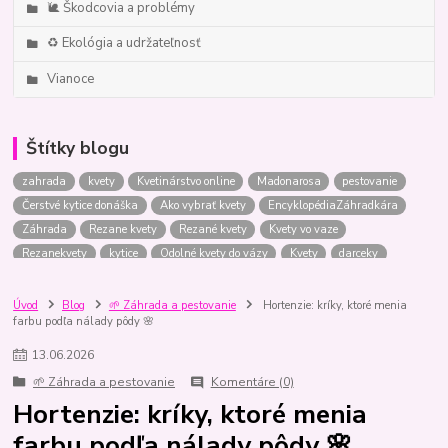
🐌 Škodcovia a problémy
♻️ Ekológia a udržateľnosť
Vianoce
Štítky blogu
zahrada
kvety
Kvetinárstvo online
Madonarosa
pestovanie
Čerstvé kytice donáška
Ako vybrať kvety
EncyklopédiaZáhradkára
Záhrada
Rezane kvety
Rezané kvety
Kvety vo vaze
Rezanekvety
kytice
Odolné kvety do vázy
Kvety
darceky
Ktoré kvety vydržia najdlhšie
Kvety do vázy
zelenina
Kytice
Kytica
Pôda
Odolné kvety
balkony
bylinky
rastliny
Úvod
Blog
🌱 Záhrada a pestovanie
Hortenzie: kríky, ktoré menia
farbu podľa nálady pôdy 🌸
Kytica pre muža
izboverastliny
letnicky
Tipy
kytica
Anonymna donaska kvetov
Svadba
Darčeky
Darceky
13
.
06
.
2026
Kvetinarstvoonline
Porovnanie
Rastliny
AkoNaTo
stromceky
🌱 Záhrada a pestovanie
Komentáre (0)
vianoce
vianocne stromceky
tipy
kytica k vyrociu
Hortenzie: kríky, ktoré menia
Párny vs nepárny počet
Kvetynasvadbu
skodcovia
hortenzie
farbu podľa nálady pôdy 🌸