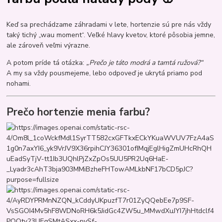
Keď sa prechádzame záhradami v lete, hortenzie sú pre nás vždy
taký tichý „wau moment“. Veľké hlavy kvetov, ktoré pôsobia jemne,
ale zároveň veľmi výrazne.
A potom príde tá otázka:
„Prečo je táto modrá a tamtá ružová?“
A my sa vždy pousmejeme, lebo odpoveď je ukrytá priamo pod
nohami.
Prečo hortenzie menia farbu?