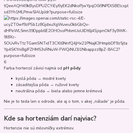
6
Farba hortenzií závisí najmä od
pH pôdy
:
kyslá pôda → modré kvety
zásaditejšia pôda → ružové kvety
neutrálna pôda → biela alebo jemne krémová
Nie je to teda len o odrode, ale aj o tom, v akej „nálade“ je pôda.
Kde sa hortenziám darí najviac?
Hortenzie nie sú milovníčky extrémov.