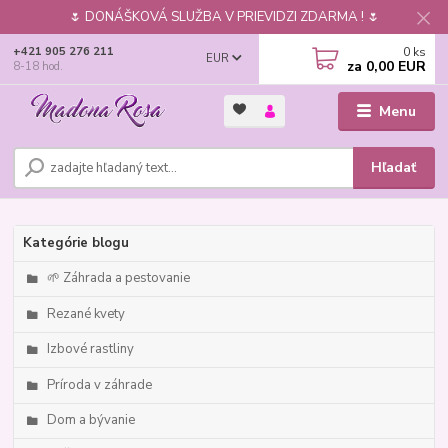
🌷 DONÁŠKOVÁ SLUŽBA V PRIEVIDZI ZDARMA ! 🌷
0
ks
+421 905 276 211
EUR
za
0,00 EUR
8-18 hod.
Menu
Hľadať
Kategórie blogu
🌱 Záhrada a pestovanie
Rezané kvety
Izbové rastliny
Príroda v záhrade
Dom a bývanie