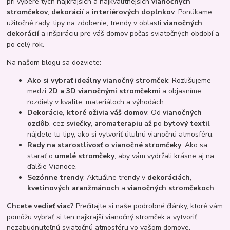
pri výbere tých najkrajších a najkvalitnejších
vianočných
stromčekov
,
dekorácií
a
interiérových doplnkov
. Ponúkame
užitočné rady, tipy na zdobenie, trendy v oblasti
vianočných
dekorácií
a inšpiráciu pre váš domov počas sviatočných období a
po celý rok.
Na našom blogu sa dozviete:
Ako si vybrať ideálny vianočný stromček
: Rozlišujeme
medzi
2D a 3D vianočnými stromčekmi
a objasníme
rozdiely v kvalite, materiáloch a výhodách.
Dekorácie, ktoré oživia váš domov
: Od
vianočných
ozdôb
, cez
sviečky
,
aromaterapiu
až po
bytový textil
–
nájdete tu tipy, ako si vytvoriť útulnú vianočnú atmosféru.
Rady na starostlivosť o vianočné stromčeky
: Ako sa
starať o
umelé stromčeky
, aby vám vydržali krásne aj na
ďalšie Vianoce.
Sezónne trendy
: Aktuálne trendy v
dekoráciách
,
kvetinových aranžmánoch
a
vianočných stromčekoch
.
Chcete vedieť viac?
Prečítajte si naše podrobné články, ktoré vám
pomôžu vybrať si ten najkrajší vianočný stromček a vytvoriť
nezabudnuteľnú sviatočnú atmosféru vo vašom domove.