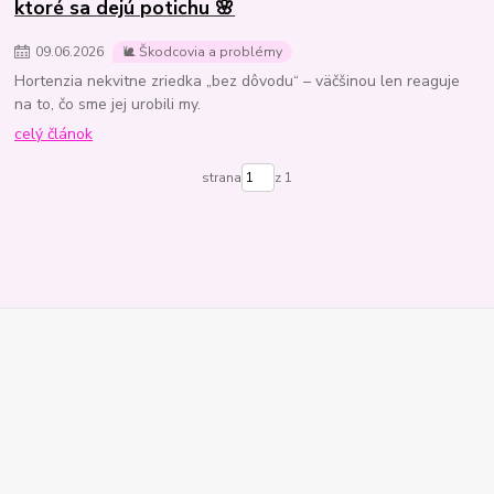
ktoré sa dejú potichu 🌸
09
.
06
.
2026
🐌 Škodcovia a problémy
Hortenzia nekvitne zriedka „bez dôvodu“ – väčšinou len reaguje
na to, čo sme jej urobili my.
celý článok
strana
z 1