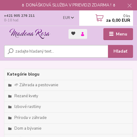
🌷 DONÁŠKOVÁ SLUŽBA V PRIEVIDZI ZDARMA ! 🌷
0
ks
+421 905 276 211
EUR
za
0,00 EUR
8-18 hod.
Menu
Hľadať
Kategórie blogu
🌱 Záhrada a pestovanie
Rezané kvety
Izbové rastliny
Príroda v záhrade
Dom a bývanie