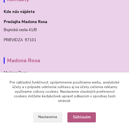
Kde nás nájdete
Predajňa Madona Rosa
Bojnická cesta 41/B
PRIEVIDZA 97101
Madona Rosa
Madona Rosa
Pre základnú funkčnosť, spríjemnenie používania webu, analytické
Richard
účely a v prípade udelenia súhlasu aj na účely cielenia reklamy
+421 905 276 211
využívame súbory cookies. Nastavenie vlastných preferencií
cookies môžete kedykoľvek upraviť odkazom v spodnej časti
stránok.
Súhlasím
Nastavenia