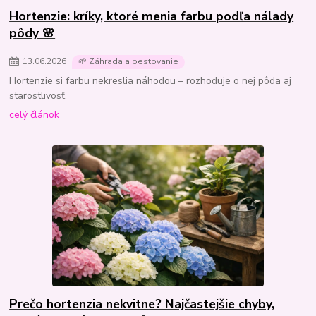
Hortenzie: kríky, ktoré menia farbu podľa nálady
pôdy 🌸
13
.
06
.
2026
🌱 Záhrada a pestovanie
Hortenzie si farbu nekreslia náhodou – rozhoduje o nej pôda aj
starostlivosť.
celý článok
Prečo hortenzia nekvitne? Najčastejšie chyby,