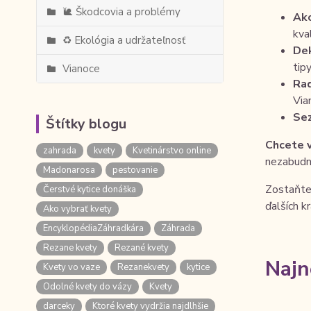
🐌 Škodcovia a problémy
Ako
kva
♻️ Ekológia a udržateľnosť
Dek
tip
Vianoce
Rad
Via
Se
Štítky blogu
Chcete v
zahrada
kvety
Kvetinárstvo online
nezabudn
Madonarosa
pestovanie
Zostaňte 
Čerstvé kytice donáška
ďalších k
Ako vybrať kvety
EncyklopédiaZáhradkára
Záhrada
Rezane kvety
Rezané kvety
Najn
Kvety vo vaze
Rezanekvety
kytice
Odolné kvety do vázy
Kvety
darceky
Ktoré kvety vydržia najdlhšie