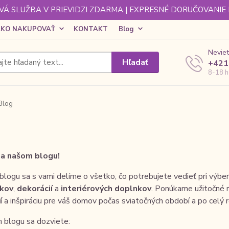
Á SLUŽBA V PRIEVIDZI ZDARMA | EXPRESNÉ DORUČOVANIE
KO NAKUPOVAŤ
KONTAKT
Blog
Neviet
Hľadať
+421
8-18 h
Blog
na našom blogu!
logu sa s vami delíme o všetko, čo potrebujete vedieť pri výbere 
kov
,
dekorácií
a
interiérových doplnkov
. Ponúkame užitočné r
í
a inšpiráciu pre váš domov počas sviatočných období a po celý r
 blogu sa dozviete: