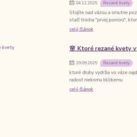
04
.
12
.
2025
Rezané kvety
Stojíte nad vázou a smutne poze
stačí trocha "prvej pomoci", kto
celý článok
🌸 Ktoré rezané kvety v
29
.
09
.
2025
Rezané kvety
ktoré druhy vydržia vo váze najd
radosť niekomu blízkemu
celý článok