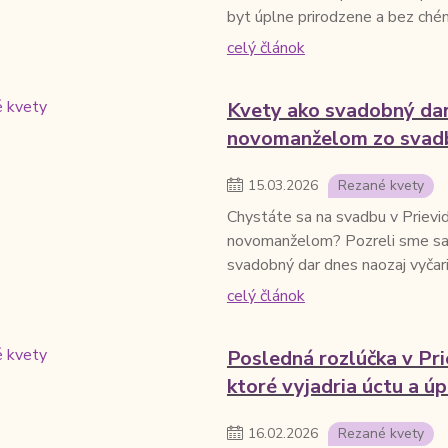
byt úplne prirodzene a bez ché
celý článok
Kvety ako svadobný dar
novomanželom zo svadb
15
.
03
.
2026
Rezané kvety
Chystáte sa na svadbu v Prievidz
novomanželom? Pozreli sme sa na
svadobný dar dnes naozaj vyčari
celý článok
Posledná rozlúčka v Pri
ktoré vyjadria úctu a ú
16
.
02
.
2026
Rezané kvety