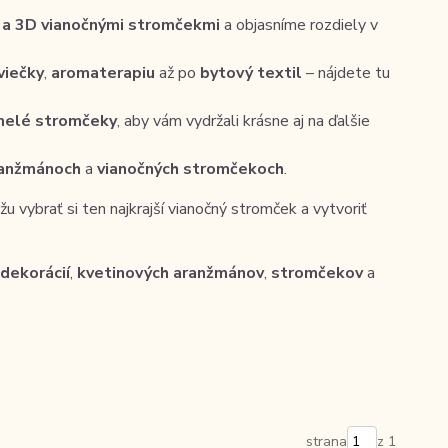
 a 3D vianočnými stromčekmi
a objasníme rozdiely v
viečky
,
aromaterapiu
až po
bytový textil
– nájdete tu
elé stromčeky
, aby vám vydržali krásne aj na ďalšie
ranžmánoch
a
vianočných stromčekoch
.
 vybrať si ten najkrajší vianočný stromček a vytvoriť
dekorácií
,
kvetinových aranžmánov
,
stromčekov
a
strana
z 1