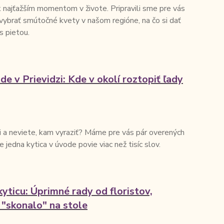
 najťažším momentom v živote. Pripravili sme pre vás
vybrať smútočné kvety v našom regióne, na čo si dať
s pietou.
de v Prievidzi: Kde v okolí roztopiť ľady
i a neviete, kam vyraziť? Máme pre vás pár overených
 že jedna kytica v úvode povie viac než tisíc slov.
kyticu: Úprimné rady od floristov,
 "skonalo" na stole