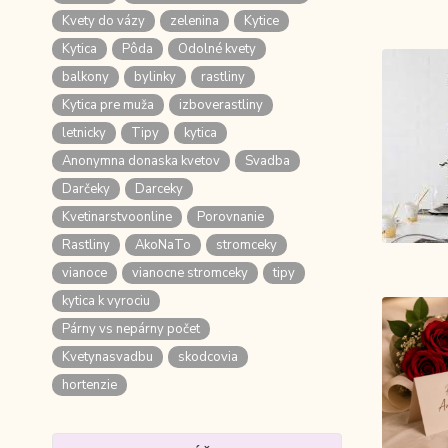
Kvety do vázy
zelenina
Kytice
Kytica
Pôda
Odolné kvety
balkony
bylinky
rastliny
Kytica pre muža
izboverastliny
letnicky
Tipy
kytica
Anonymna donaska kvetov
Svadba
Darčeky
Darceky
Kvetinarstvoonline
Porovnanie
Rastliny
AkoNaTo
stromceky
vianoce
vianocne stromceky
tipy
kytica k vyrociu
Párny vs nepárny počet
Kvetynasvadbu
skodcovia
hortenzie