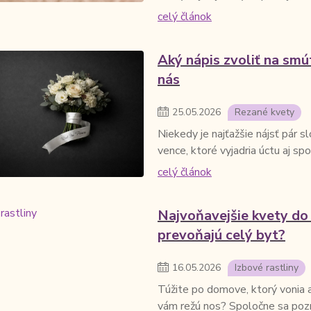
celý článok
Aký nápis zvoliť na smú
nás
25
.
05
.
2026
Rezané kvety
Niekedy je najťažšie nájsť pár s
vence, ktoré vyjadria úctu aj sp
celý článok
Najvoňavejšie kvety do
prevoňajú celý byt?
16
.
05
.
2026
Izbové rastliny
Túžite po domove, ktorý vonia a
vám režú nos? Spoločne sa pozr