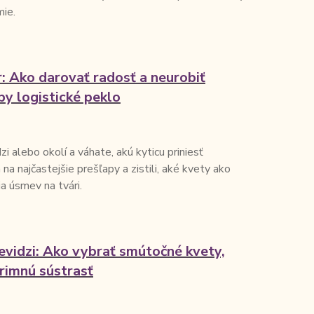
mie.
: Ako darovať radosť a neurobiť
y logistické peklo
i alebo okolí a váhate, akú kyticu priniesť
 najčastejšie prešľapy a zistili, aké kvety ako
a úsmev na tvári.
evidzi: Ako vybrať smútočné kvety,
primnú sústrasť