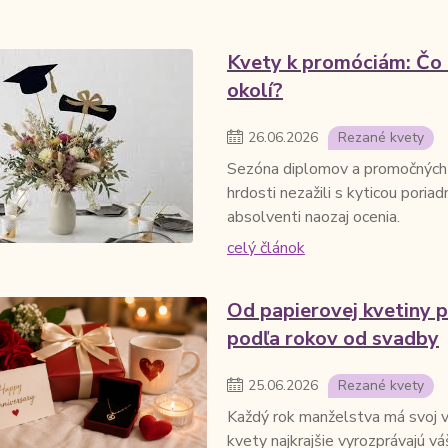
Kvety k promóciám: Čo d
okolí?
26
.
06
.
2026
Rezané kvety
Sezóna diplomov a promočných 
hrdosti nezažili s kyticou poria
absolventi naozaj ocenia.
celý článok
Od papierovej kvetiny 
podľa rokov od svadby
25
.
06
.
2026
Rezané kvety
Každý rok manželstva má svoj v
kvety najkrajšie vyrozprávajú vá