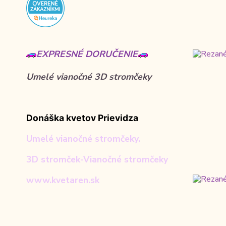
EXPRESNÉ DORUČENIE
Umelé vianočné 3D stromčeky
Donáška kvetov Prievidza
Umelé vianočné stromčeky.
3D stromček-Vianočné stromčeky
www.kvetaren.sk