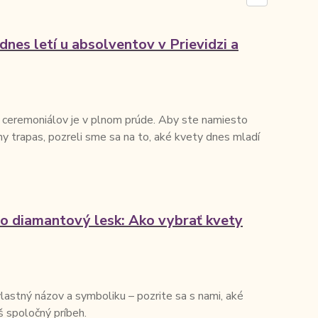
nes letí u absolventov v Prievidzi a
ceremoniálov je v plnom prúde. Aby ste namiesto
dny trapas, pozreli sme sa na to, aké kvety dnes mladí
po diamantový lesk: Ako vybrať kvety
lastný názov a symboliku – pozrite sa s nami, aké
š spoločný príbeh.