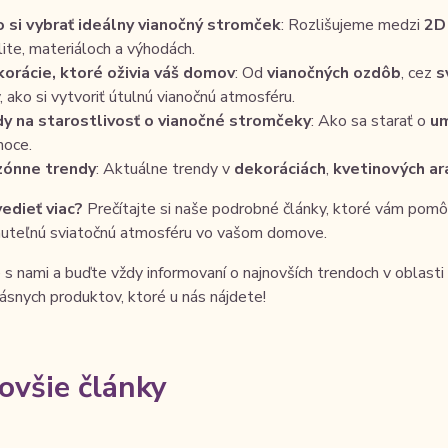
 si vybrať ideálny vianočný stromček
: Rozlišujeme medzi
2D
lite, materiáloch a výhodách.
orácie, ktoré oživia váš domov
: Od
vianočných ozdôb
, cez
s
y, ako si vytvoriť útulnú vianočnú atmosféru.
y na starostlivosť o vianočné stromčeky
: Ako sa starať o
um
noce.
zónne trendy
: Aktuálne trendy v
dekoráciách
,
kvetinových a
edieť viac?
Prečítajte si naše podrobné články, ktoré vám pomôžu
uteľnú sviatočnú atmosféru vo vašom domove.
s nami a buďte vždy informovaní o najnovších trendoch v oblasti
rásnych produktov, ktoré u nás nájdete!
ovšie články