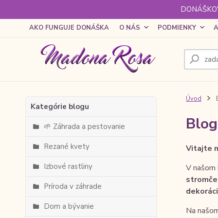
DONÁŠKOV
AKO FUNGUJE DONÁŠKA
O NÁS
PODMIENKY
A
Úvod
Kategórie blogu
Blog
🌱 Záhrada a pestovanie
Rezané kvety
Vitajte 
Izbové rastliny
V našom b
stromče
Príroda v záhrade
dekoráci
Dom a bývanie
Na našom