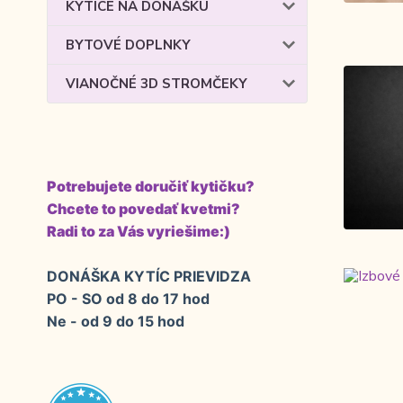
KYTICE NA DONÁŠKU
BYTOVÉ DOPLNKY
VIANOČNÉ 3D STROMČEKY
Potrebujete doručiť kytičku?
Chcete to povedať kvetmi?
Radi to za Vás vyriešime:)
DONÁŠKA KYTÍC PRIEVIDZA
PO - SO od 8 do 17 hod
Ne - od 9 do 15 hod