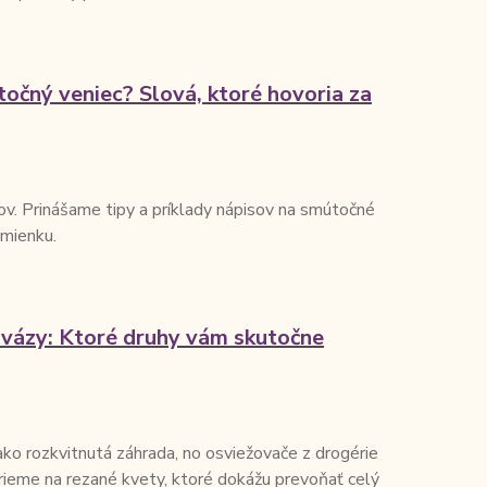
točný veniec? Slová, ktoré hovoria za
lov. Prinášame tipy a príklady nápisov na smútočné
omienku.
 vázy: Ktoré druhy vám skutočne
ko rozkvitnutá záhrada, no osviežovače z drogérie
ieme na rezané kvety, ktoré dokážu prevoňať celý