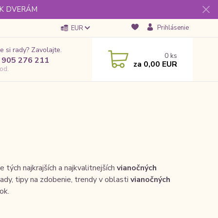
 K DVERÁM
Prihlásenie
EUR
e si rady? Zavolajte.
0
ks
 905 276 211
za
0,00 EUR
od.
tých najkrajších a najkvalitnejších
vianočných
ady, tipy na zdobenie, trendy v oblasti
vianočných
ok.