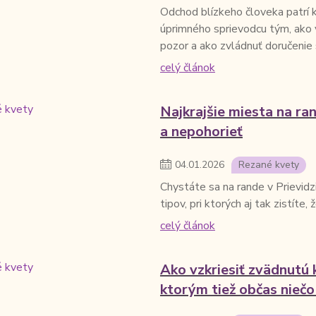
Odchod blízkeho človeka patrí k
úprimného sprievodcu tým, ako 
pozor a ako zvládnuť doručenie 
celý článok
Najkrajšie miesta na ran
a nepohorieť
04
.
01
.
2026
Rezané kvety
Chystáte sa na rande v Prievidz
tipov, pri ktorých aj tak zistíte,
celý článok
Ako vzkriesiť zvädnutú 
ktorým tiež občas niečo