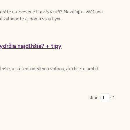
ráte na zvesené hlavičky ruží? Nezúfajte, väčšinou
rú zvládnete aj doma v kuchyni.
ydržia najdlhšie? + tipy
lhšie, a sú teda ideálnou voľbou, ak chcete urobiť
strana
z 1