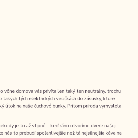
o vône domova vás privíta len taký ten neutrálny, trochu
 takých tých elektrických vecičkách do zásuvky, ktoré
ický útok na naše čuchové bunky. Pritom príroda vymyslela
kedy je to až vtipné – keď ráno otvoríme dvere našej
 nás to prebudí spoľahlivejšie než tá najsilnejšia káva na