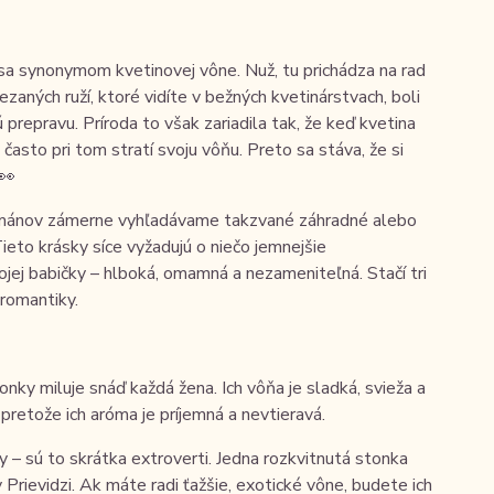
dsa synonymom kvetinovej vône. Nuž, tu prichádza na rad
aných ruží, ktoré vidíte v bežných kvetinárstvach, boli
 prepravu. Príroda to však zariadila tak, že keď kvetina
často pri tom stratí svoju vôňu. Preto sa stáva, že si
👀
žmánov zámerne vyhľadávame takzvané záhradné alebo
ieto krásky síce vyžadujú o niečo jemnejšie
ojej babičky – hlboká, omamná a nezameniteľná. Stačí tri
 romantiky.
vonky miluje snáď každá žena. Ich vôňa je sladká, svieža a
 pretože ich aróma je príjemná a nevtieravá.
y – sú to skrátka extroverti. Jedna rozkvitnutá stonka
 Prievidzi. Ak máte radi ťažšie, exotické vône, budete ich