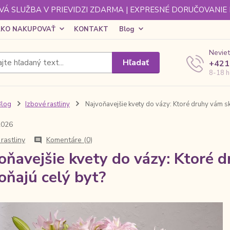
Á SLUŽBA V PRIEVIDZI ZDARMA | EXPRESNÉ DORUČOVANIE
KO NAKUPOVAŤ
KONTAKT
Blog
Neviet
Hľadať
+421
8-18 h
Blog
Izbové rastliny
Najvoňavejšie kvety do vázy: Ktoré druhy vám sk
2026
rastliny
Komentáre (0)
oňavejšie kvety do vázy: Ktoré 
oňajú celý byt?