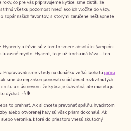
 roky, čo pre vás pripravujeme kytice, sme zistili, že
 strhnú všetku pozornosť hneď, ako ich vložíte do vázy.
 o zopár našich favoritov, s ktorými zaručene nešliapnete
. Hyacinty a frézie sú v tomto smere absolútni šampióni.
 luxusné mydlo. Hyacint, to je už trochu iná káva – ten
v. Pripravovali sme vtedy na donášku veľkú, bohatú
jarnú
m, tak sme do nej zakomponovali snáď desať rozkvitnutých
i milo a s úsmevom, že kytica je úchvatná, ale musela ju
lo dýchať. 💨🪻
reba to prehnať. Ak si chcete prevoňať spálňu, hyacintom
 izby alebo otvorenej haly sú však priam dokonalé. Ak
 alebo veronika, ktoré do priestoru vnesú skutočný