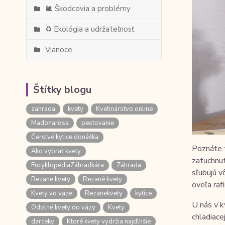
🐌 Škodcovia a problémy
♻️ Ekológia a udržateľnosť
Vianoce
Štítky blogu
zahrada
kvety
Kvetinárstvo online
Madonarosa
pestovanie
Čerstvé kytice donáška
Poznáte t
Ako vybrať kvety
zatuchnut
EncyklopédiaZáhradkára
Záhrada
sľubujú v
Rezane kvety
Rezané kvety
oveľa raf
Kvety vo vaze
Rezanekvety
kytice
U nás v k
Odolné kvety do vázy
Kvety
chladiace
darceky
Ktoré kvety vydržia najdlhšie