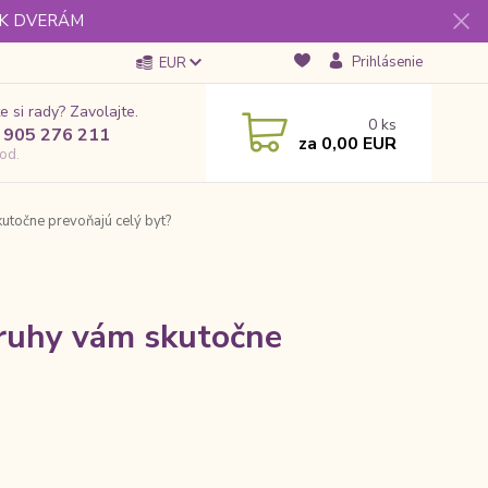
 K DVERÁM
Prihlásenie
EUR
e si rady? Zavolajte.
0
ks
 905 276 211
za
0,00 EUR
od.
utočne prevoňajú celý byt?
druhy vám skutočne