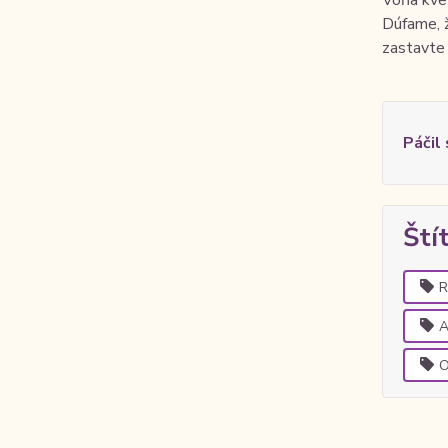
Dúfame, ž
zastavte
Páčil
Ští
R
A
O