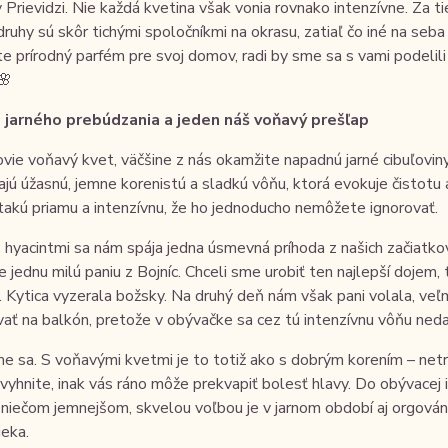
 Prievidzi. Nie každá kvetina však vonia rovnako intenzívne. Za tie
druhy sú skôr tichými spoločníkmi na okrasu, zatiaľ čo iné na seba
e prírodný parfém pre svoj domov, radi by sme sa s vami podelili
🌸
 jarného prebúdzania a jeden náš voňavý prešľap
vie voňavý kvet, väčšine z nás okamžite napadnú jarné cibuľoviny
jú úžasnú, jemne korenistú a sladkú vôňu, ktorá evokuje čistotu a
akú priamu a intenzívnu, že ho jednoducho nemôžete ignorovať.
 hyacintmi sa nám spája jedna úsmevná príhoda z našich začiatko
e jednu milú paniu z Bojníc. Chceli sme urobiť ten najlepší doje
. Kytica vyzerala božsky. Na druhý deň nám však pani volala, veľm
ať na balkón, pretože v obývačke sa cez tú intenzívnu vôňu neda
me sa. S voňavými kvetmi je to totiž ako s dobrým korením – net
 vyhnite, inak vás ráno môže prekvapiť bolesť hlavy. Do obývacej
 niečom jemnejšom, skvelou voľbou je v jarnom období aj orgován
ieka.