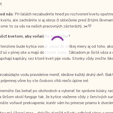
ť.
 od nás
: Pri ľaliách nezabudnite hneď po roztvorení kvetu opatrn
 kvetu, ale zachránite si aj obrus či oblečenie pred žltými škvrnam
 sme to za vás na našich pracovných zásterách). ✂️💛
cť kvetom, aby voňali čo najdlhšie?
ntenzívne bude kytica vonať, závisí do veľkej miery aj od toho, ak
ď sú v plnej sile a majú dostatok vlahy. Základom je čistá váza a
 upchajú kapiláry, cez ktoré kvet pije vodu. Stonky vždy zrežte ši
ezabúdajte vodu pravidelne meniť, ideálne každý druhý deň. Bakté
príjemnej vône by ste čoskoro cítili niečo úplne iné.
 nemáte čas behať po obchodoch a vyberať tie správne kúsky, 
 a širšom okolí funguje tak, že kytice viažeme vždy z čerstvých su
náte voňavé prekvapenie, kuriér vám ho prinesie priamo k dver
ov má úžasnú moc – dokáže zlepšiť náladu, odbúrať stres a preme