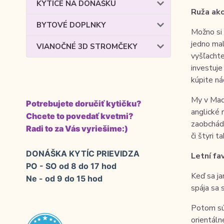
KYTICE NA DONÁŠKU
Ruža ako
BYTOVÉ DOPLNKY
Možno si 
jedno mal
VIANOČNÉ 3D STROMČEKY
vyšľachte
investuje
kúpite ná
My v Mad
Potrebujete doručiť kytičku?
anglické 
Chcete to povedať kvetmi?
zaobchádz
Radi to za Vás vyriešime:)
či štyri 
DONÁŠKA KYTÍC PRIEVIDZA
Letní fa
PO - SO od 8 do 17 hod
Keď sa ja
Ne - od 9 do 15 hod
spája sa 
Potom sú 
orientáln