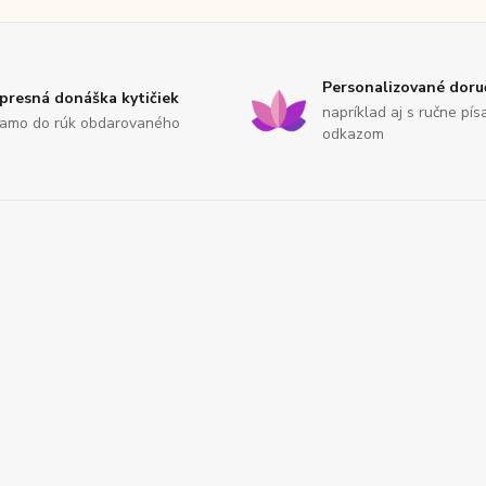
Personalizované doru
presná donáška kytičiek
napríklad aj s ručne pí
iamo do rúk obdarovaného
odkazom