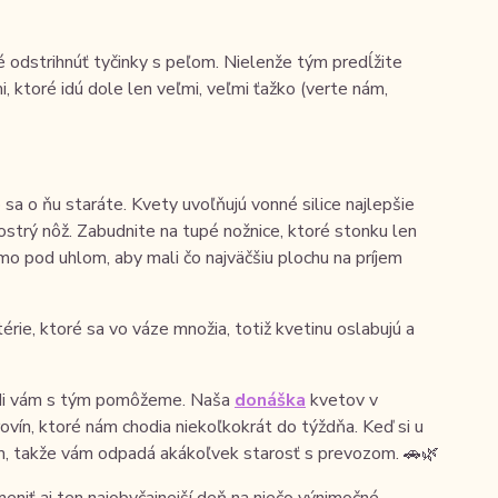
é odstrihnúť tyčinky s peľom. Nielenže tým predĺžite
i, ktoré idú dole len veľmi, veľmi ťažko (verte nám,
o sa o ňu staráte. Kvety uvoľňujú vonné silice najlepšie
 ostrý nôž. Zabudnite na tupé nožnice, ktoré stonku len
kmo pod uhlom, aby mali čo najväčšiu plochu na príjem
rie, ktoré sa vo váze množia, totiž kvetinu oslabujú a
radi vám s tým pomôžeme. Naša
donáška
kvetov v
rovín, ktoré nám chodia niekoľkokrát do týždňa. Keď si u
ám, takže vám odpadá akákoľvek starosť s prevozom. 🚗🌿
niť aj ten najobyčajnejší deň na niečo výnimočné.