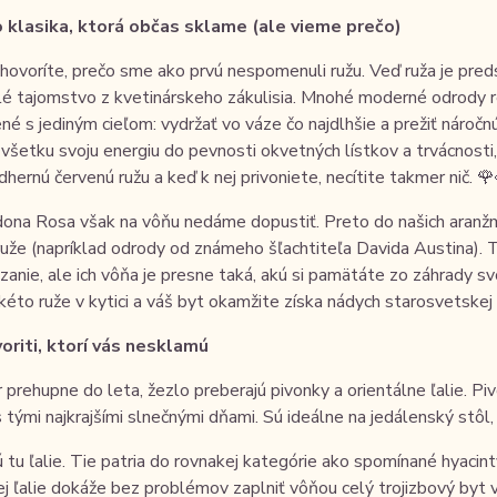
 klasika, ktorá občas sklame (ale vieme prečo)
hovoríte, prečo sme ako prvú nespomenuli ružu. Veď ruža je pre
é tajomstvo z kvetinárskeho zákulisia. Mnohé moderné odrody rez
né s jediným cieľom: vydržať vo váze čo najdlhšie a prežiť náročnú
 všetku svoju energiu do pevnosti okvetných lístkov a trvácnosti, 
dhernú červenú ružu a keď k nej privoniete, necítite takmer nič. 
ona Rosa však na vôňu nedáme dopustiť. Preto do našich aran
ruže (napríklad odrody od známeho šľachtiteľa Davida Austina). T
anie, ale ich vôňa je presne taká, akú si pamätáte zo záhrady sv
takéto ruže v kytici a váš byt okamžite získa nádych starosvetskej
voriti, ktorí vás nesklamú
r prehupne do leta, žezlo preberajú pivonky a orientálne ľalie. Pi
s tými najkrajšími slnečnými dňami. Sú ideálne na jedálenský stôl,
tu ľalie. Tie patria do rovnakej kategórie ako spomínané hyacint
ej ľalie dokáže bez problémov zaplniť vôňou celý trojizbový byt v