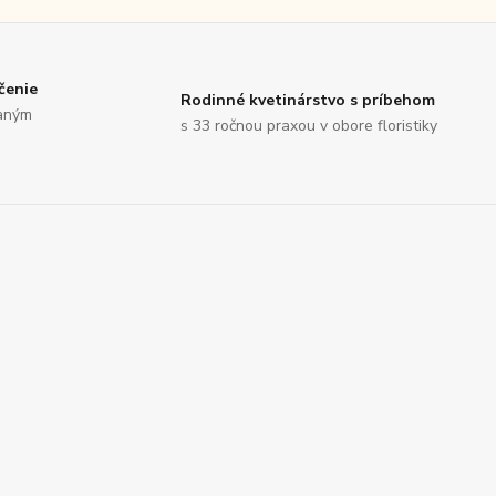
čenie
Rodinné kvetinárstvo s príbehom
saným
s 33 ročnou praxou v obore floristiky