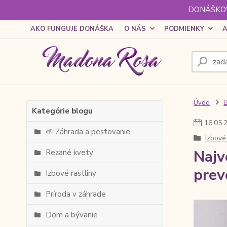
DONÁŠKOV
AKO FUNGUJE DONÁŠKA
O NÁS
PODMIENKY
A
Úvod
Kategórie blogu
16
.
05
.
🌱 Záhrada a pestovanie
Izbové 
Najv
Rezané kvety
prev
Izbové rastliny
Príroda v záhrade
Dom a bývanie