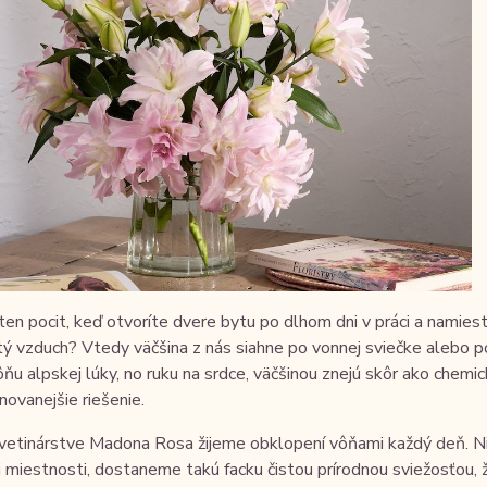
en pocit, keď otvoríte dvere bytu po dlhom dni v práci a namiest
ý vzduch? Vtedy väčšina z nás siahne po vonnej sviečke alebo po
ôňu alpskej lúky, no ruku na srdce, väčšinou znejú skôr ako chem
inovanejšie riešenie.
vetinárstve Madona Rosa žijeme obklopení vôňami každý deň. Nie
j miestnosti, dostaneme takú facku čistou prírodnou sviežosťou, že