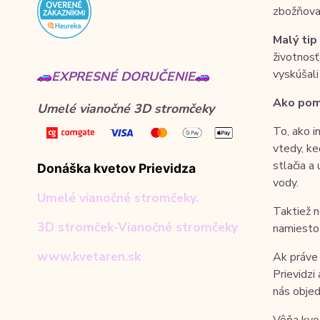
zbožňova
Malý tip
životnosť
vyskúšali
EXPRESNÉ DORUČENIE
Ako pomô
Umelé vianočné 3D stromčeky
To, ako i
vtedy, ke
stlačia a
Donáška kvetov Prievidza
vody.
Umelé vianočné stromčeky.
Taktiež n
3D stromček-Vianočné stromčeky
namiesto 
www.kvetaren.sk
Ak práve
Prievidzi
nás objed
Vôňa kvet