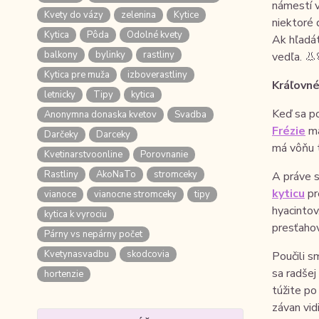
námestí v
Kvety do vázy
zelenina
Kytice
niektoré 
Kytica
Pôda
Odolné kvety
Ak hľadát
balkony
bylinky
rastliny
vedľa. 👃
Kytica pre muža
izboverastliny
Kráľovné
letnicky
Tipy
kytica
Keď sa po
Anonymna donaska kvetov
Svadba
Frézie
ma
Darčeky
Darceky
má vôňu t
Kvetinarstvoonline
Porovnanie
Rastliny
AkoNaTo
stromceky
A práve s
kyticu
pr
vianoce
vianocne stromceky
tipy
hyacintov
kytica k vyrociu
presťahov
Párny vs nepárny počet
Kvetynasvadbu
skodcovia
Poučili s
sa radšej
hortenzie
túžite po
závan vid