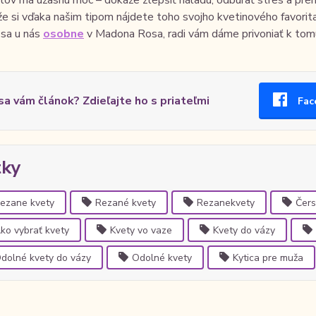
e si vďaka našim tipom nájdete toho svojho kvetinového favorita
 sa u nás
osobne
v Madona Rosa, radi vám dáme privoniať k tomu 
 sa vám článok? Zdieľajte ho s priateľmi
Fac
tky
ezane kvety
Rezané kvety
Rezanekvety
Čers
ko vybrať kvety
Kvety vo vaze
Kvety do vázy
dolné kvety do vázy
Odolné kvety
Kytica pre muža