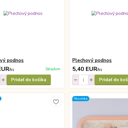
ový podnos
Plechový podnos
EUR
5,40 EUR
Skladom
/
ks
/
ks
Pridať do košíka
Pridať do koš
Novinka