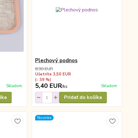
Plechový podnos
8,90 EUR
Ušetríte 3,50 EUR
(- 39 %)
5,40 EUR
Skladom
Skladom
/
ks
íka
Pridať do košíka
Novinka