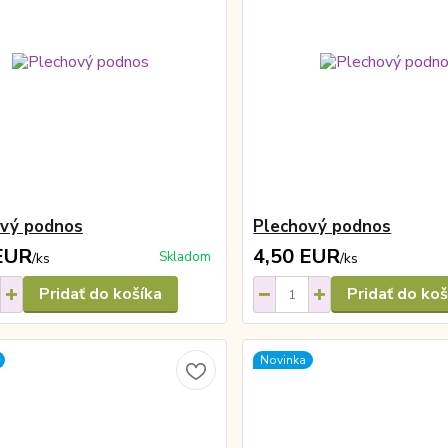
ový podnos
Plechový podnos
EUR
4,50 EUR
Skladom
/
ks
/
ks
Pridať do košíka
Pridať do koš
Novinka