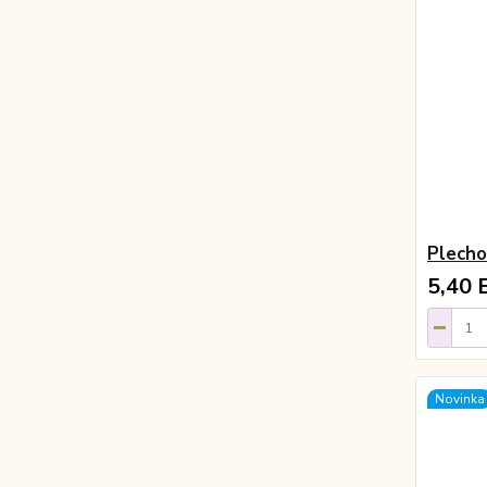
Plech
5,40 
Novinka