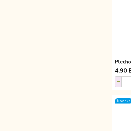
Plech
4,90 
Novinka