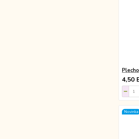
Plech
4,50 
Novinka