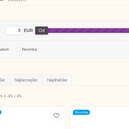
15x0x10,5
EUR
Od
adom
Novinka
šie
Najlacnejšie
Najdrahšie
m 1-45 z 45
Novinka