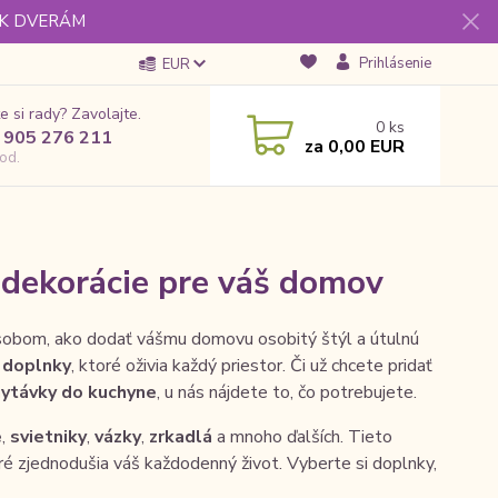
 K DVERÁM
Prihlásenie
EUR
e si rady? Zavolajte.
0
ks
 905 276 211
za
0,00 EUR
od.
 dekorácie pre váš domov
obom, ako dodať vášmu domovu osobitý štýl a útulnú
 doplnky
, ktoré oživia každý priestor. Či už chcete pridať
hytávky do kuchyne
, u nás nájdete to, čo potrebujete.
e
,
svietniky
,
vázky
,
zrkadlá
a mnoho ďalších. Tieto
oré zjednodušia váš každodenný život. Vyberte si doplnky,