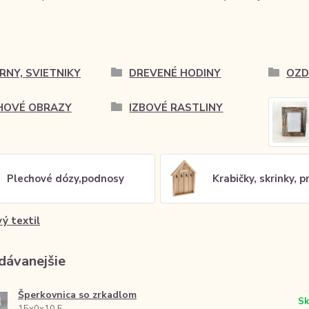
RNY, SVIETNIKY
DREVENÉ HODINY
OZD
HOVÉ OBRAZY
IZBOVÉ RASTLINY
Plechové dózy,podnosy
Krabičky, skrinky, 
ý textil
dávanejšie
Šperkovnica so zrkadlom
Sk