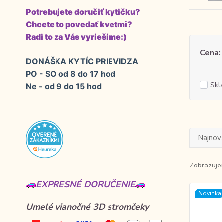
Potrebujete doručiť kytičku?
Chcete to povedať kvetmi?
Radi to za Vás vyriešime:)
Cena:
DONÁŠKA KYTÍC PRIEVIDZA
PO - SO od 8 do 17 hod
Skl
Ne - od 9 do 15 hod
Najnov
Zobrazuje
EXPRESNÉ DORUČENIE
Novinka
Umelé vianočné 3D stromčeky