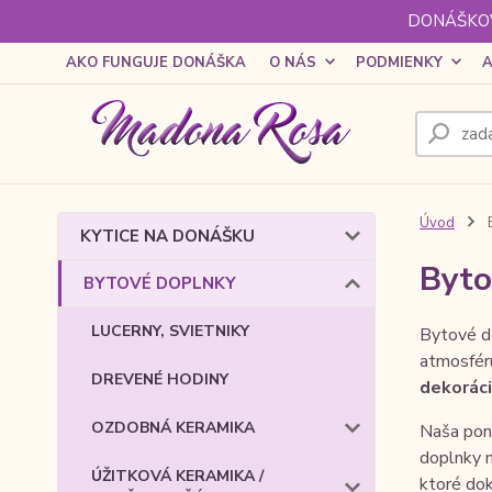
DONÁŠKOV
AKO FUNGUJE DONÁŠKA
O NÁS
PODMIENKY
A
Úvod
KYTICE NA DONÁŠKU
Byto
BYTOVÉ DOPLNKY
LUCERNY, SVIETNIKY
Bytové d
atmosféru
DREVENÉ HODINY
dekorác
OZDOBNÁ KERAMIKA
Naša pon
doplnky n
ÚŽITKOVÁ KERAMIKA /
ktoré dok