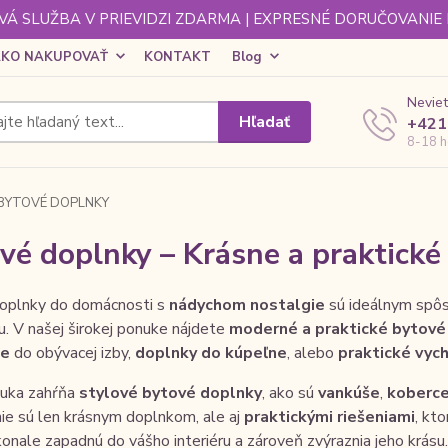
Á SLUŽBA V PRIEVIDZI ZDARMA | EXPRESNÉ DORUČOVANIE
KO NAKUPOVAŤ
KONTAKT
Blog
Neviet
Hľadať
+421
8-18 h
BYTOVÉ DOPLNKY
vé doplnky – Krásne a praktické
oplnky do domácnosti s
nádychom nostalgie
sú ideálnym spôs
. V našej širokej ponuke nájdete
moderné a praktické bytové
ie
do obývacej izby,
doplnky do kúpeľne
, alebo
praktické vyc
uka zahŕňa
stylové bytové doplnky
, ako sú
vankúše
,
koberc
ie sú len krásnym doplnkom, ale aj
praktickými riešeniami
, kt
onale zapadnú do vášho interiéru a zároveň zvýraznia jeho krásu.