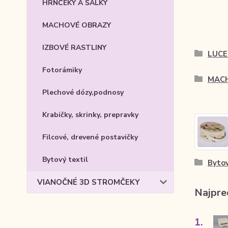
HRNČEKY A ŠÁLKY
MACHOVÉ OBRAZY
IZBOVÉ RASTLINY
LUCE
Fotorámiky
MAC
Plechové dózy,podnosy
Krabičky, skrinky, prepravky
Filcové, drevené postavičky
Bytový textil
Bytov
VIANOČNÉ 3D STROMČEKY
Najpre
1.