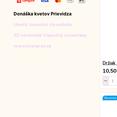
Donáška kvetov Prievidza
Umelé vianočné stromčeky.
3D stromček-Vianočné stromčeky
www.kvetaren.sk
Držiak
10,50
Novinka