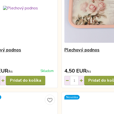
ový podnos
Plechový podnos
EUR
4,50 EUR
Skladom
/
ks
/
ks
Pridať do košíka
Pridať do koš
Novinka