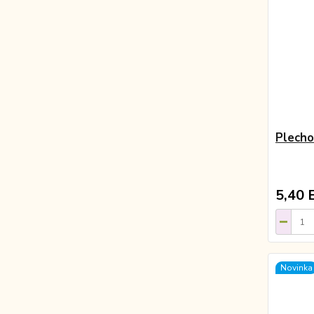
Plech
5,40 
Novinka