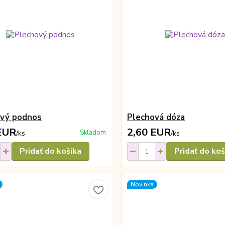
ový podnos
Plechová dóza
EUR
2,60 EUR
Skladom
/
ks
/
ks
Pridať do košíka
Pridať do koš
Novinka