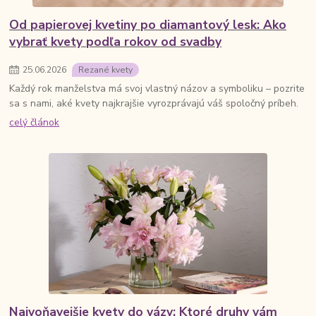
Od papierovej kvetiny po diamantový lesk: Ako
vybrať kvety podľa rokov od svadby
25
.
06
.
2026
Rezané kvety
Každý rok manželstva má svoj vlastný názov a symboliku – pozrite
sa s nami, aké kvety najkrajšie vyrozprávajú váš spoločný príbeh.
celý článok
Najvoňavejšie kvety do vázy: Ktoré druhy vám