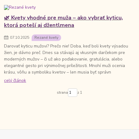
🌿 Kvety vhodné pre muža – ako vybrať kyticu,
ktorá poteší aj džentlmena
07
.
10
.
2025
Rezané kvety
Darovať kyticu mužovi? Prečo nie! Doba, keď boli kvety výsadou
žien, je dávno preč. Dnes sa stávajú aj vkusným darčekom pre
moderných mužov – či už ako poďakovanie, gratulácia, alebo
elegantné gesto pri výnimočnej príležitosti. Mnohí muži ocenia
krásu, vôňu a symboliku kvetov – len musia byť správn
celý článok
strana
z 1