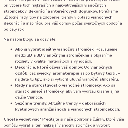
pri výbere tých najkrajších a najkvalitnejších
vianočných
stromčekov
,
dekorácií
a
interiérových doplnkov
. Ponúkame
užitočné rady, tipy na zdobenie, trendy v oblasti
vianočných
dekorácií
a inšpiráciu pre váš domov počas sviatočných období a
po celý rok.
Na našom blogu sa dozviete:
Ako si vybrať ideálny vianočný stromček
: Rozlišujeme
medzi
2D a 3D vianočnými stromčekmi
a objasníme
rozdiely v kvalite, materiáloch a výhodách.
Dekorácie, ktoré oživia váš domov
: Od
vianočných
ozdôb
, cez
sviečky
,
aromaterapiu
až po
bytový textil
–
nájdete tu tipy, ako si vytvoriť útulnú vianočnú atmosféru.
Rady na starostlivosť o vianočné stromčeky
: Ako sa
starať o
umelé stromčeky
, aby vám vydržali krásne aj na
ďalšie Vianoce.
Sezónne trendy
: Aktuálne trendy v
dekoráciách
,
kvetinových aranžmánoch
a
vianočných stromčekoch
.
Chcete vedieť viac?
Prečítajte si naše podrobné články, ktoré vám
pomôžu vybrať si ten najkrajší vianočný stromček a vytvoriť