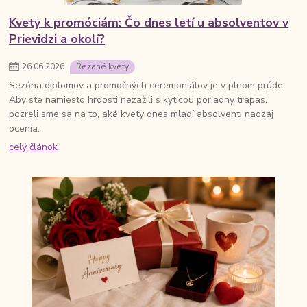
Kvety k promóciám: Čo dnes letí u absolventov v
Prievidzi a okolí?
26
.
06
.
2026
Rezané kvety
Sezóna diplomov a promočných ceremoniálov je v plnom prúde.
Aby ste namiesto hrdosti nezažili s kyticou poriadny trapas,
pozreli sme sa na to, aké kvety dnes mladí absolventi naozaj
ocenia.
celý článok