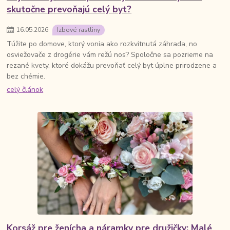
skutočne prevoňajú celý byt?
16
.
05
.
2026
Izbové rastliny
Túžite po domove, ktorý vonia ako rozkvitnutá záhrada, no
osviežovače z drogérie vám režú nos? Spoločne sa pozrieme na
rezané kvety, ktoré dokážu prevoňať celý byt úplne prirodzene a
bez chémie.
celý článok
Korsáž pre ženícha a náramky pre družičky: Malé