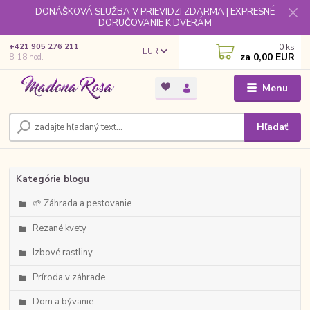
DONÁŠKOVÁ SLUŽBA V PRIEVIDZI ZDARMA | EXPRESNÉ
DORUČOVANIE K DVERÁM
0
ks
+421 905 276 211
EUR
za
0,00 EUR
8-18 hod.
Menu
Hľadať
Kategórie blogu
🌱 Záhrada a pestovanie
Rezané kvety
Izbové rastliny
Príroda v záhrade
Dom a bývanie