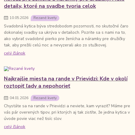
detaily, ktoré na svadbe tvoria celok
10
.
05
.
2026
Rezané kvety
Svadobná kytica býva stredobodom pozornosti, no skutočné čaro
dokonalej svadby sa ukrýva v detailoch. Pozrite sa s nami na to,
ako vybrať svadobné pierko pre ženícha a náramky pre družičky
tak, aby prežili celú noc a nevyzerali ako zo stužkovej.
celý článok
Najkrajšie miesta na rande v Prievidzi: Kde v okolí
roztopiť ľady a nepohorieť
04
.
01
.
2026
Rezané kvety
Chystáte sa na rande v Prievidzi a neviete, kam vyraziť? Máme pre
vás pár overených tipov, pri ktorých aj tak zistíte, že jedna kytica v
úvode povie viac než tisíc slov.
celý článok