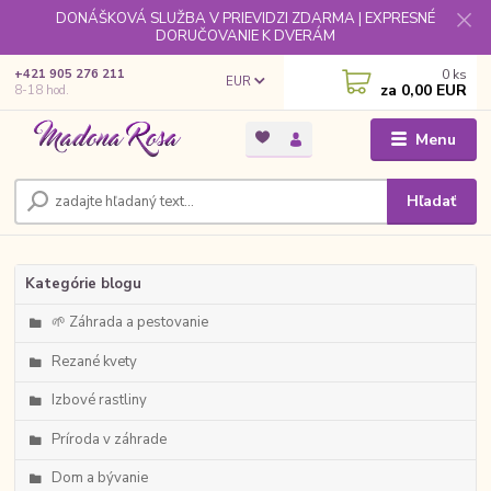
DONÁŠKOVÁ SLUŽBA V PRIEVIDZI ZDARMA | EXPRESNÉ
DORUČOVANIE K DVERÁM
0
ks
+421 905 276 211
EUR
za
0,00 EUR
8-18 hod.
Menu
Hľadať
Kategórie blogu
🌱 Záhrada a pestovanie
Rezané kvety
Izbové rastliny
Príroda v záhrade
Dom a bývanie