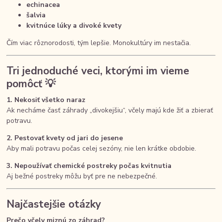
echinacea
šalvia
kvitnúce lúky a divoké kvety
Čím viac rôznorodosti, tým lepšie. Monokultúry im nestačia.
Tri jednoduché veci, ktorými im vieme
pomôcť 💡
1. Nekosiť všetko naraz
Ak necháme časť záhrady „divokejšiu“, včely majú kde žiť a zbierať
potravu.
2. Pestovať kvety od jari do jesene
Aby mali potravu počas celej sezóny, nie len krátke obdobie.
3. Nepoužívať chemické postreky počas kvitnutia
Aj bežné postreky môžu byť pre ne nebezpečné.
Najčastejšie otázky
Prečo včely miznú zo záhrad?