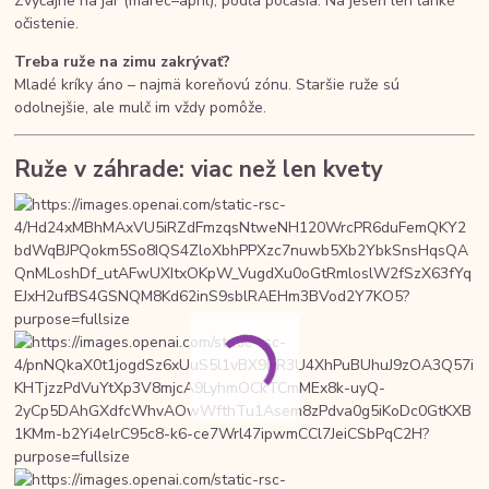
Zvyčajne na jar (marec–apríl), podľa počasia. Na jeseň len ľahké
očistenie.
Treba ruže na zimu zakrývať?
Mladé kríky áno – najmä koreňovú zónu. Staršie ruže sú
odolnejšie, ale mulč im vždy pomôže.
Ruže v záhrade: viac než len kvety