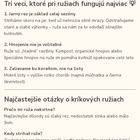
Tri veci, ktoré pri ružiach fungujú najviac 💡
1. Jarný rez je základ celej sezóny
Striháme skoro na jar, keď už nehrozia silné mrazy. Odstraňujeme
staré a slabé výhonky – ruža sa nám za to odvďačí silnejším
kvitnutím.
2. Hnojenie nie je voliteľné
Ruže sú „hladné“ rastliny. Kompost, organické hnojivo alebo
špeciálne hnojivo na ruže im pomáha kvitnúť opakovane celé leto.
3. Zalievame ku koreňom, nie na listy
Mokré listy = vyššie riziko chorôb (najmä múčnatka a čierna
škvrnitosť).
Najčastejšie otázky o kríkových ružiach
Prečo mi ruža nekvitne?
Najčastejšie dôvody sú slabý rez, nedostatok slnka alebo málo
živín.
Kedy strihať ruže?