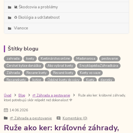
🐌 Škodcovia a problémy
♻️ Ekológia a udržateľnosť
Vianoce
Štítky blogu
zahrada
kvety
Kvetinárstvo online
Madonarosa
pestovanie
Čerstvé kytice donáška
Ako vybrať kvety
EncyklopédiaZáhradkára
Záhrada
Rezane kvety
Rezané kvety
Kvety vo vaze
Rezanekvety
kytice
Odolné kvety do vázy
Kvety
darceky
Ktoré kvety vydržia najdlhšie
Kvety do vázy
zelenina
Kytice
Kytica
Pôda
Odolné kvety
balkony
bylinky
rastliny
Úvod
Blog
🌱 Záhrada a pestovanie
Ruže ako ker: kráľovné záhrady,
ktoré potrebujú skôr rešpekt než dokonalosť 🌹
Kytica pre muža
izboverastliny
letnicky
Tipy
kytica
Anonymna donaska kvetov
Svadba
Darčeky
Darceky
14
.
06
.
2026
Kvetinarstvoonline
Porovnanie
Rastliny
AkoNaTo
stromceky
🌱 Záhrada a pestovanie
Komentáre (0)
vianoce
vianocne stromceky
tipy
kytica k vyrociu
Ruže ako ker: kráľovné záhrady,
Párny vs nepárny počet
Kvetynasvadbu
skodcovia
hortenzie