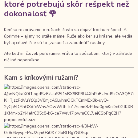
ktoré potrebujú skôr rešpekt než
dokonalosť 🌹
Keď sa rozprávame o ružiach, často sa objaví trochu rešpekt. A
úprimne – aj my ho stále máme. Ruže ako ker sú krásne, ale vedia
byť aj citlivé. Nie sú to „zasadiť a zabudnúť“ rastliny.
Ale keď im človek porozumie, vrátia to spôsobom, ktorý v záhrade
nič iné neponúkne.
Kam s kríkovými ružami?