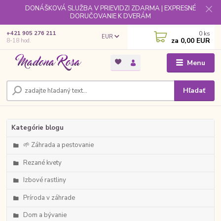
DONÁŠKOVÁ SLUŽBA V PRIEVIDZI ZDARMA | EXPRESNÉ
DORUČOVANIE K DVERÁM
0
ks
+421 905 276 211
EUR
za
0,00 EUR
8-18 hod.
Menu
Hľadať
Kategórie blogu
🌱 Záhrada a pestovanie
Rezané kvety
Izbové rastliny
Príroda v záhrade
Dom a bývanie