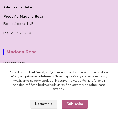
Kde nás nájdete
Predajňa Madona Rosa
Bojnická cesta 41/B
PRIEVIDZA 97101
Madona Rosa
Madona Rosa
Pre základnú funkčnosť, spríjemnenie používania webu, analytické
Richard
účely a v prípade udelenia súhlasu aj na účely cielenia reklamy
+421 905 276 211
využívame súbory cookies. Nastavenie vlastných preferencií
cookies môžete kedykoľvek upraviť odkazom v spodnej časti
stránok.
Súhlasím
Nastavenia