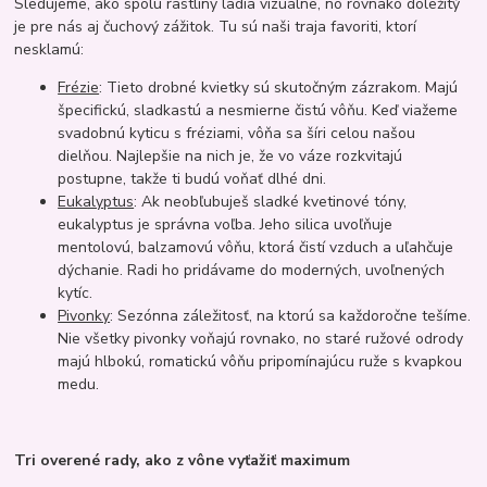
Sledujeme, ako spolu rastliny ladia vizuálne, no rovnako dôležitý
je pre nás aj čuchový zážitok. Tu sú naši traja favoriti, ktorí
nesklamú:
Frézie
: Tieto drobné kvietky sú skutočným zázrakom. Majú
špecifickú, sladkastú a nesmierne čistú vôňu. Keď viažeme
svadobnú kyticu s fréziami, vôňa sa šíri celou našou
dielňou. Najlepšie na nich je, že vo váze rozkvitajú
postupne, takže ti budú voňať dlhé dni.
Eukalyptus
: Ak neobľubuješ sladké kvetinové tóny,
eukalyptus je správna voľba. Jeho silica uvoľňuje
mentolovú, balzamovú vôňu, ktorá čistí vzduch a uľahčuje
dýchanie. Radi ho pridávame do moderných, uvoľnených
kytíc.
Pivonky
: Sezónna záležitosť, na ktorú sa každoročne tešíme.
Nie všetky pivonky voňajú rovnako, no staré ružové odrody
majú hlbokú, romatickú vôňu pripomínajúcu ruže s kvapkou
medu.
Tri overené rady, ako z vône vyťažiť maximum