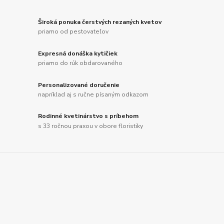
Široká ponuka čerstvých rezaných kvetov
priamo od pestovateľov
Expresná donáška kytičiek
priamo do rúk obdarovaného
Personalizované doručenie
napríklad aj s ručne písaným odkazom
Rodinné kvetinárstvo s príbehom
s 33 ročnou praxou v obore floristiky