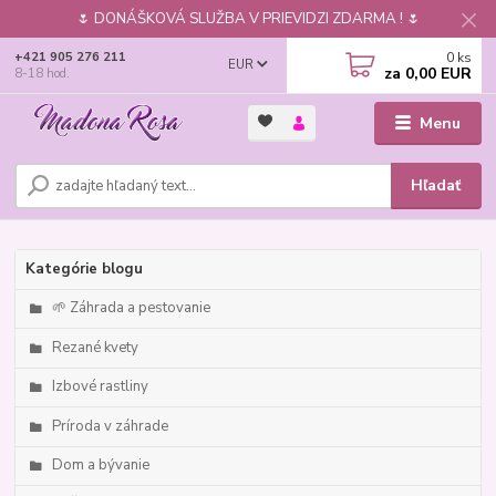
🌷 DONÁŠKOVÁ SLUŽBA V PRIEVIDZI ZDARMA ! 🌷
0
ks
+421 905 276 211
EUR
za
0,00 EUR
8-18 hod.
Menu
Hľadať
Kategórie blogu
🌱 Záhrada a pestovanie
Rezané kvety
Izbové rastliny
Príroda v záhrade
Dom a bývanie