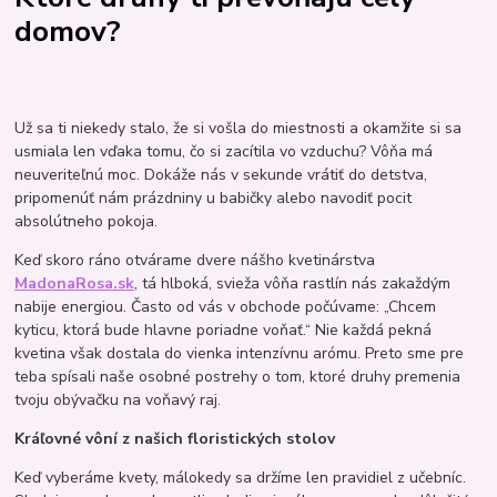
domov?
Už sa ti niekedy stalo, že si vošla do miestnosti a okamžite si sa
usmiala len vďaka tomu, čo si zacítila vo vzduchu? Vôňa má
neuveriteľnú moc. Dokáže nás v sekunde vrátiť do detstva,
pripomenúť nám prázdniny u babičky alebo navodiť pocit
absolútneho pokoja.
Keď skoro ráno otvárame dvere nášho kvetinárstva
MadonaRosa.sk
, tá hlboká, svieža vôňa rastlín nás zakaždým
nabije energiou. Často od vás v obchode počúvame: „Chcem
kyticu, ktorá bude hlavne poriadne voňať.“ Nie každá pekná
kvetina však dostala do vienka intenzívnu arómu. Preto sme pre
teba spísali naše osobné postrehy o tom, ktoré druhy premenia
tvoju obývačku na voňavý raj.
Kráľovné vôní z našich floristických stolov
Keď vyberáme kvety, málokedy sa držíme len pravidiel z učebníc.