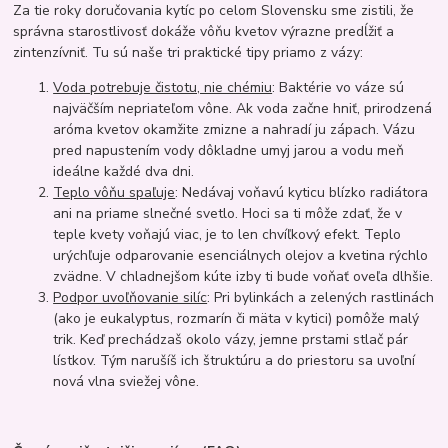
Za tie roky doručovania kytíc po celom Slovensku sme zistili, že
správna starostlivosť dokáže vôňu kvetov výrazne predĺžiť a
zintenzívniť. Tu sú naše tri praktické tipy priamo z vázy:
Voda potrebuje čistotu, nie chémiu
: Baktérie vo váze sú
najväčším nepriateľom vône. Ak voda začne hniť, prirodzená
aróma kvetov okamžite zmizne a nahradí ju zápach. Vázu
pred napustením vody dôkladne umyj jarou a vodu meň
ideálne každé dva dni.
Teplo vôňu spaľuje
: Nedávaj voňavú kyticu blízko radiátora
ani na priame slnečné svetlo. Hoci sa ti môže zdať, že v
teple kvety voňajú viac, je to len chvíľkový efekt. Teplo
urýchľuje odparovanie esenciálnych olejov a kvetina rýchlo
zvädne. V chladnejšom kúte izby ti bude voňať oveľa dlhšie.
Podpor uvoľňovanie silíc
: Pri bylinkách a zelených rastlinách
(ako je eukalyptus, rozmarín či mäta v kytici) pomôže malý
trik. Keď prechádzaš okolo vázy, jemne prstami stlač pár
lístkov. Tým narušíš ich štruktúru a do priestoru sa uvoľní
nová vlna sviežej vône.