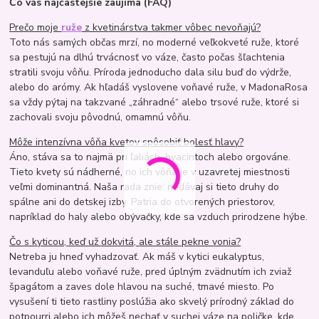
Čo vás najčastejšie zaujíma (FAQ)
Prečo moje
ruže
z kvetinárstva takmer vôbec nevoňajú?
Toto nás samých občas mrzí, no moderné veľkokveté ruže, ktoré
sa pestujú na dlhú trvácnosť vo váze, často počas šľachtenia
stratili svoju vôňu. Príroda jednoducho dala silu buď do výdrže,
alebo do arómy. Ak hľadáš vyslovene voňavé ruže, v MadonaRosa
sa vždy pýtaj na takzvané „záhradné“ alebo trsové ruže, ktoré si
zachovali svoju pôvodnú, omamnú vôňu.
Môže intenzívna vôňa kvetov spôsobiť bolesť hlavy?
Áno, stáva sa to najmä pri ľaliách, hyacintoch alebo orgováne.
Tieto kvety sú nádherné, no ich vôňa je v uzavretej miestnosti
veľmi dominantná. Naša rada znie: nedávaj si tieto druhy do
spálne ani do detskej izby. Patria do otvorených priestorov,
napríklad do haly alebo obývačky, kde sa vzduch prirodzene hýbe.
Čo s kyticou, keď už dokvitá, ale stále pekne vonia?
Netreba ju hneď vyhadzovať. Ak máš v kytici eukalyptus,
levanduľu alebo voňavé ruže, pred úplným zvädnutím ich zviaž
špagátom a zaves dole hlavou na suché, tmavé miesto. Po
vysušení ti tieto rastliny poslúžia ako skvelý prírodný základ do
potpourri alebo ich môžeš nechať v suchej váze na poličke, kde