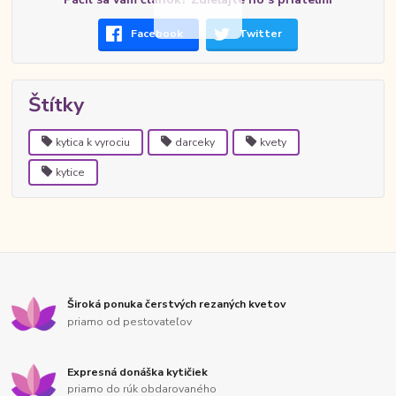
Facebook
Twitter
Štítky
kytica k vyrociu
darceky
kvety
kytice
Široká ponuka čerstvých rezaných kvetov
priamo od pestovateľov
Expresná donáška kytičiek
priamo do rúk obdarovaného