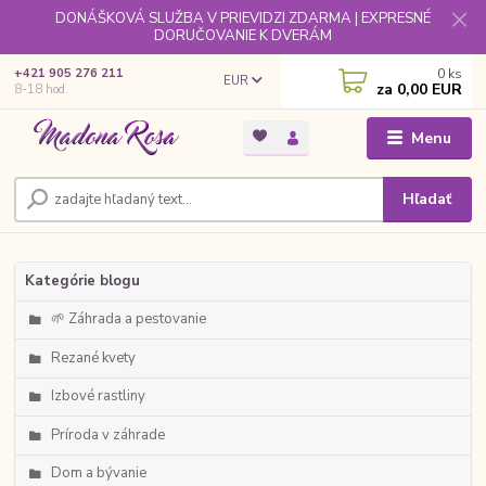
DONÁŠKOVÁ SLUŽBA V PRIEVIDZI ZDARMA | EXPRESNÉ
DORUČOVANIE K DVERÁM
0
ks
+421 905 276 211
EUR
za
0,00 EUR
8-18 hod.
Menu
Hľadať
Kategórie blogu
🌱 Záhrada a pestovanie
Rezané kvety
Izbové rastliny
Príroda v záhrade
Dom a bývanie