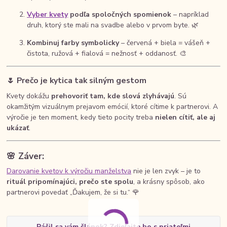
Vyber kvety
podľa spoločných spomienok
– napríklad
druh, ktorý ste mali na svadbe alebo v prvom byte. 🌿
Kombinuj farby symbolicky
– červená + biela = vášeň +
čistota, ružová + fialová = nežnosť + oddanosť. 🎨
🌷
Prečo je kytica tak silným gestom
Kvety dokážu
prehovoriť tam, kde slová zlyhávajú
. Sú
okamžitým vizuálnym prejavom emócií, ktoré cítime k partnerovi. A
výročie je ten moment, kedy tieto pocity treba
nielen cítiť, ale aj
ukázať
.
🌸
Záver:
Darovanie kvetov k výročiu manželstva
nie je len zvyk – je to
rituál pripomínajúci, prečo ste spolu
, a krásny spôsob, ako
partnerovi povedať „Ďakujem, že si tu.“ 🌹
Páčil sa vám článok? Zdieľajte ho s priateľmi