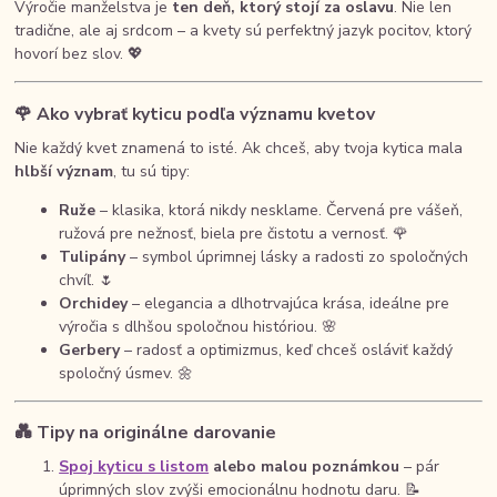
Výročie manželstva je
ten deň, ktorý stojí za oslavu
. Nie len
tradične, ale aj srdcom – a kvety sú perfektný jazyk pocitov, ktorý
hovorí bez slov. 💖
🌹
Ako vybrať kyticu podľa významu kvetov
Nie každý kvet znamená to isté. Ak chceš, aby tvoja kytica mala
hlbší význam
, tu sú tipy:
Ruže
– klasika, ktorá nikdy nesklame. Červená pre vášeň,
ružová pre nežnosť, biela pre čistotu a vernosť. 🌹
Tulipány
– symbol úprimnej lásky a radosti zo spoločných
chvíľ. 🌷
Orchidey
– elegancia a dlhotrvajúca krása, ideálne pre
výročia s dlhšou spoločnou históriou. 🌸
Gerbery
– radosť a optimizmus, keď chceš osláviť každý
spoločný úsmev. 🌼
💑
Tipy na originálne darovanie
Spoj kyticu s listom
alebo malou poznámkou
– pár
úprimných slov zvýši emocionálnu hodnotu daru. 📝