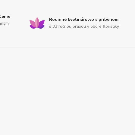
čenie
Rodinné kvetinárstvo s príbehom
saným
s 33 ročnou praxou v obore floristiky