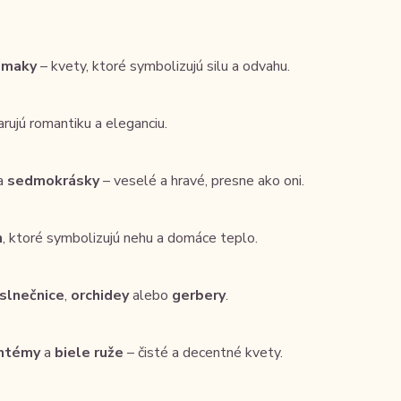
a
maky
– kvety, ktoré symbolizujú silu a odvahu.
arujú romantiku a eleganciu.
a
sedmokrásky
– veselé a hravé, presne ako oni.
n
, ktoré symbolizujú nehu a domáce teplo.
slnečnice
,
orchidey
alebo
gerbery
.
antémy
a
biele ruže
– čisté a decentné kvety.