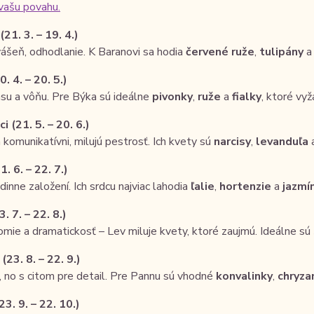
vašu povahu.
21. 3. – 19. 4.)
vášeň, odhodlanie. K Baranovi sa hodia
červené ruže
,
tulipány
. 4. – 20. 5.)
ásu a vôňu. Pre Býka sú ideálne
pivonky
,
ruže
a
fialky
, ktoré vyž
i (21. 5. – 20. 6.)
 komunikatívni, milujú pestrosť. Ich kvety sú
narcisy
,
levanduľa
. 6. – 22. 7.)
odinne založení. Ich srdcu najviac lahodia
ľalie
,
hortenzie
a
jazmí
. 7. – 22. 8.)
ie a dramatickosť – Lev miluje kvety, ktoré zaujmú. Ideálne sú
23. 8. – 22. 9.)
, no s citom pre detail. Pre Pannu sú vhodné
konvalinky
,
chryz
3. 9. – 22. 10.)