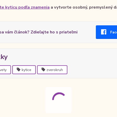
te kyticu podľa znamenia
a vytvorte osobný, premyslený d
 sa vám článok? Zdieľajte ho s priateľmi
Fac
tky
vety
kytice
zverokruh