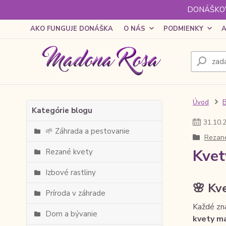
DONÁŠKOV
AKO FUNGUJE DONÁŠKA
O NÁS
PODMIENKY
A
Úvod
Kategórie blogu
31
.
10
.
🌱 Záhrada a pestovanie
Rezané
Kvet
Rezané kvety
Izbové rastliny
🌸 Kv
Príroda v záhrade
Každé zna
Dom a bývanie
kvety ma