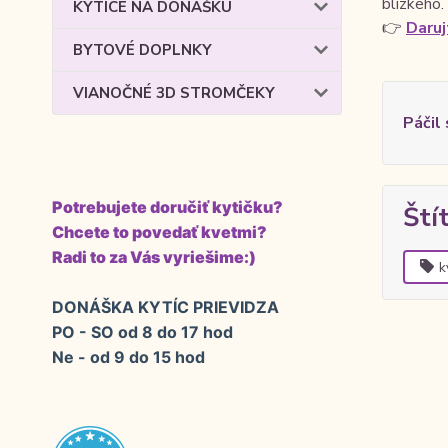
blízkeho.
KYTICE NA DONÁŠKU
👉
Daruj
BYTOVÉ DOPLNKY
VIANOČNÉ 3D STROMČEKY
Páčil
Potrebujete doručiť kytičku?
Ští
Chcete to povedať kvetmi?
Radi to za Vás vyriešime:)
k
DONÁŠKA KYTÍC PRIEVIDZA
PO - SO od 8 do 17 hod
Ne - od 9 do 15 hod