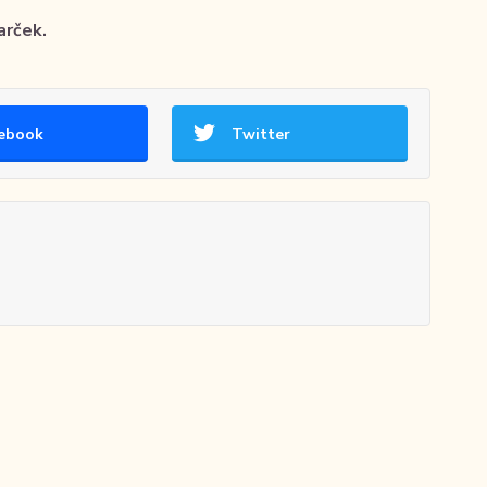
arček.
ebook
Twitter