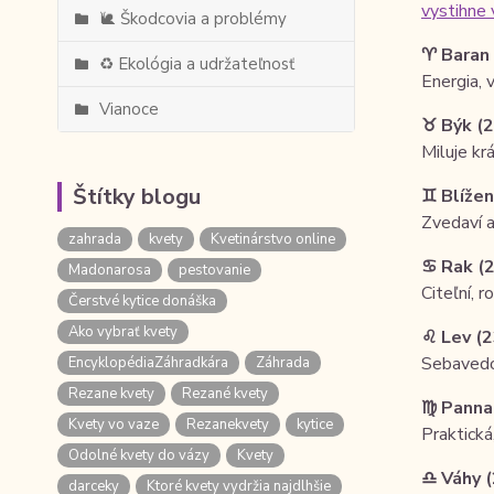
vystihne 
🐌 Škodcovia a problémy
♈ Baran (
♻️ Ekológia a udržateľnosť
Energia, 
Vianoce
♉ Býk (20
Miluje kr
Štítky blogu
♊ Blíženc
Zvedaví a
zahrada
kvety
Kvetinárstvo online
♋ Rak (21
Madonarosa
pestovanie
Citeľní, r
Čerstvé kytice donáška
Ako vybrať kvety
♌ Lev (23
Sebavedom
EncyklopédiaZáhradkára
Záhrada
Rezane kvety
Rezané kvety
♍ Panna (
Kvety vo vaze
Rezanekvety
kytice
Praktická
Odolné kvety do vázy
Kvety
♎ Váhy (2
darceky
Ktoré kvety vydržia najdlhšie