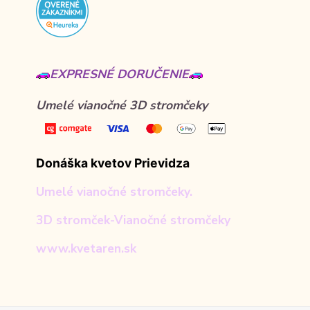
EXPRESNÉ DORUČENIE
Umelé vianočné 3D stromčeky
Donáška kvetov Prievidza
Umelé vianočné stromčeky.
3D stromček-Vianočné stromčeky
www.kvetaren.sk