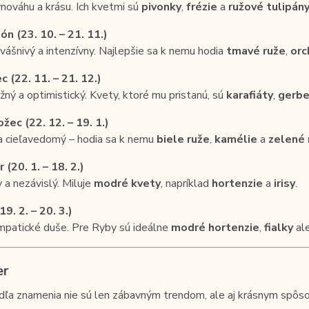
vnováhu a krásu. Ich kvetmi sú
pivonky
,
frézie
a
ružové tulipán
ón (23. 10. – 21. 11.)
vášnivý a intenzívny. Najlepšie sa k nemu hodia
tmavé ruže
,
orc
c (22. 11. – 21. 12.)
ný a optimistický. Kvety, ktoré mu pristanú, sú
karafiáty
,
gerbe
žec (22. 12. – 19. 1.)
a cieľavedomý – hodia sa k nemu
biele ruže
,
kamélie
a
zelené 
(20. 1. – 18. 2.)
y a nezávislý. Miluje
modré kvety
, napríklad
hortenzie
a
irisy
.
9. 2. – 20. 3.)
empatické duše. Pre Ryby sú ideálne
modré hortenzie
,
fialky
al
er
ľa znamenia nie sú len zábavným trendom, ale aj krásnym spôso