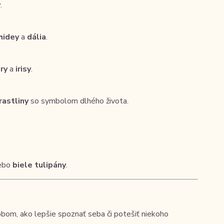
y
.
hidey
a
dália
.
ry
a
irisy
.
rastliny
so symbolom dlhého života.
ebo
biele tulipány
.
bom, ako lepšie spoznať seba či potešiť niekoho