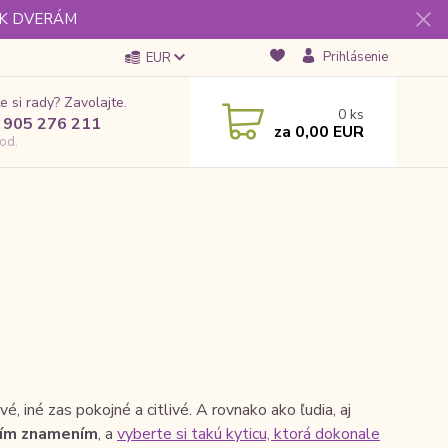
 K DVERÁM
Prihlásenie
EUR
e si rady? Zavolajte.
0
ks
 905 276 211
za
0,00 EUR
od.
, iné zas pokojné a citlivé. A rovnako ako ľudia, aj
aším znamením
, a
vyberte si takú kyticu, ktorá dokonale