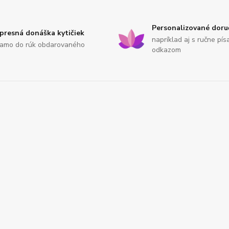
Personalizované doru
presná donáška kytičiek
napríklad aj s ručne pí
iamo do rúk obdarovaného
odkazom