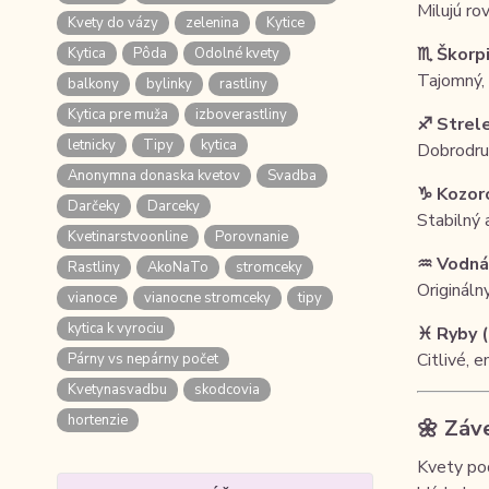
Milujú ro
Kvety do vázy
zelenina
Kytice
♏ Škorpi
Kytica
Pôda
Odolné kvety
Tajomný, 
balkony
bylinky
rastliny
Kytica pre muža
izboverastliny
♐ Strele
letnicky
Tipy
kytica
Dobrodruž
Anonymna donaska kvetov
Svadba
♑ Kozoro
Darčeky
Darceky
Stabilný 
Kvetinarstvoonline
Porovnanie
♒ Vodnár 
Rastliny
AkoNaTo
stromceky
Origináln
vianoce
vianocne stromceky
tipy
kytica k vyrociu
♓ Ryby (1
Citlivé, 
Párny vs nepárny počet
Kvetynasvadbu
skodcovia
hortenzie
🌼 Záv
Kvety pod