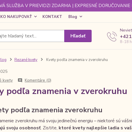
Á SLUŽBA V PRIEVIDZI ZDARMA | EXPRESNÉ DORUČOVANIE
KO NAKUPOVAŤ
KONTAKT
Blog
Neviet
Hľadať
+421
8-18 h
Blog
Rezané kvety
Kvety podľa znamenia v zverokruhu
2025
 kvety
Komentáre (0)
y podľa znamenia v zverokruhu
ety podľa znamenia zverokruhu
menie zverokruhu má svoju jedinečnú energiu – niektoré sú vášnivé
jú svoju osobnosť
. Zistite,
ktoré kvety najlepšie ladia s v