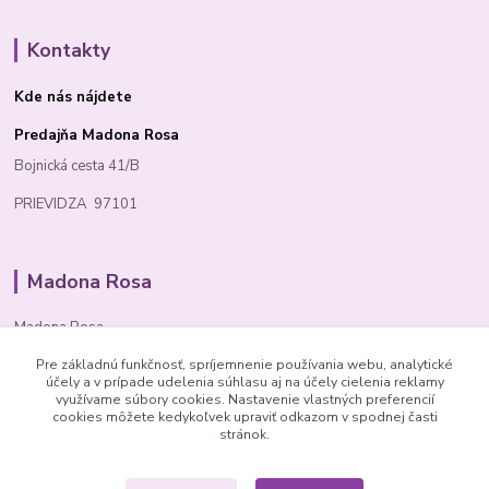
Kontakty
Kde nás nájdete
Predajňa Madona Rosa
Bojnická cesta 41/B
PRIEVIDZA 97101
Madona Rosa
Madona Rosa
Pre základnú funkčnosť, spríjemnenie používania webu, analytické
Richard
účely a v prípade udelenia súhlasu aj na účely cielenia reklamy
+421 905 276 211
využívame súbory cookies. Nastavenie vlastných preferencií
cookies môžete kedykoľvek upraviť odkazom v spodnej časti
stránok.