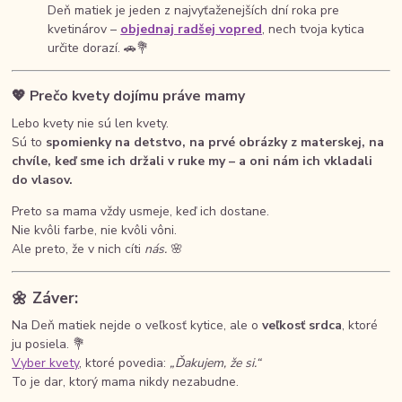
Deň matiek je jeden z najvyťaženejších dní roka pre
kvetinárov –
objednaj radšej vopred
, nech tvoja kytica
určite dorazí. 🚗💐
💖
Prečo kvety dojímu práve mamy
Lebo kvety nie sú len kvety.
Sú to
spomienky na detstvo, na prvé obrázky z materskej, na
chvíle, keď sme ich držali v ruke my – a oni nám ich vkladali
do vlasov.
Preto sa mama vždy usmeje, keď ich dostane.
Nie kvôli farbe, nie kvôli vôni.
Ale preto, že v nich cíti
nás.
🌸
🌼
Záver:
Na Deň matiek nejde o veľkosť kytice, ale o
veľkosť srdca
, ktoré
ju posiela. 💐
Vyber kvety
, ktoré povedia:
„Ďakujem, že si.“
To je dar, ktorý mama nikdy nezabudne.