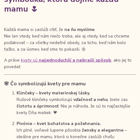
mamu 🌷
Každá mama si zaslúži cítiť, že
na ňu myslíme
.
Nie len vtedy, keď nám niečo treba, ale aj vtedy, keď sa chceme
poďakovať – za všetky nedeľné obedy, za ticho, keď nám bolo
ťažko, a za úsmev, keď sme to pokazili. 🌼
A práve
kvety sú
najjednoduchší a najkrajší spôsob
, ako jej to
povedať.
🌸
Čo symbolizujú kvety pre mamu
Klinčeky – kvety materinskej lásky.
Ružové klinčeky symbolizujú
vďačnosť a nehu
, biele zas
čistotu a úprimnosť
. Nie je náhoda, že sú to najčastejšie
kvety Dňa matiek. 💗
Pivónie – kvet bohatstva a požehnania.
Ich plné, voňavé lupene pôsobia
žensky a elegantne
–
ideálne pre mamu, ktorá si konečne zaslúži chvíľu