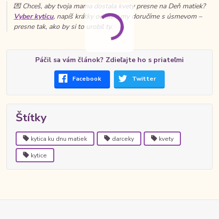
💌 Chceš, aby tvoja mama dostala kvety presne na Deň matiek?
Vyber kyticu
, napíš krátky odkaz a my doručíme s úsmevom –
presne tak, ako by si to urobil ty.
Páčil sa vám článok? Zdieľajte ho s priateľmi
Facebook
Twitter
Štítky
kytica ku dnu matiek
darceky
kvety
kytice