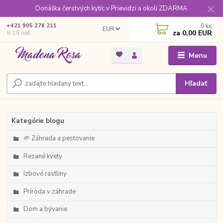
Donáška čerstvých kytíc v Prievidzi a okolí ZDARMA
0
ks
+421 905 276 211
EUR
za
0,00 EUR
8-18 hod.
Menu
Hľadať
Kategórie blogu
🌱 Záhrada a pestovanie
Rezané kvety
Izbové rastliny
Príroda v záhrade
Dom a bývanie