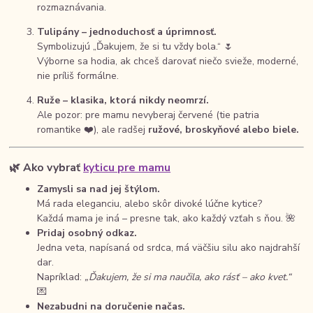
rozmaznávania.
Tulipány – jednoduchosť a úprimnosť.
Symbolizujú „Ďakujem, že si tu vždy bola.“ 🌷
Výborne sa hodia, ak chceš darovať niečo svieže, moderné,
nie príliš formálne.
Ruže – klasika, ktorá nikdy neomrzí.
Ale pozor: pre mamu nevyberaj červené (tie patria
romantike ❤️), ale radšej
ružové, broskyňové alebo biele.
🌿
Ako vybrať
kyticu pre mamu
Zamysli sa nad jej štýlom.
Má rada eleganciu, alebo skôr divoké lúčne kytice?
Každá mama je iná – presne tak, ako každý vzťah s ňou. 🌺
Pridaj osobný odkaz.
Jedna veta, napísaná od srdca, má väčšiu silu ako najdrahší
dar.
Napríklad:
„Ďakujem, že si ma naučila, ako rásť – ako kvet.“
💌
Nezabudni na doručenie načas.