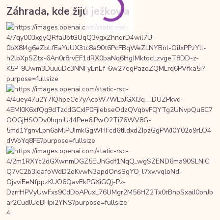
Záhrada, kde žijú ježkovia
4