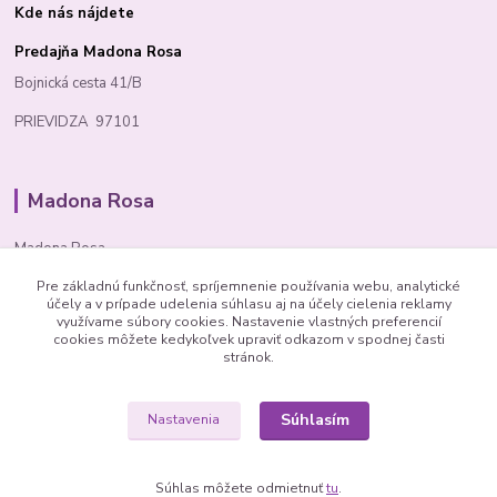
Kde nás nájdete
Predajňa Madona Rosa
Bojnická cesta 41/B
PRIEVIDZA 97101
Madona Rosa
Madona Rosa
Pre základnú funkčnosť, spríjemnenie používania webu, analytické
Richard
účely a v prípade udelenia súhlasu aj na účely cielenia reklamy
+421 905 276 211
využívame súbory cookies. Nastavenie vlastných preferencií
cookies môžete kedykoľvek upraviť odkazom v spodnej časti
stránok.
Súhlasím
Nastavenia
© 1992 Madona Rosa Company
Súhlas môžete odmietnuť
tu
.