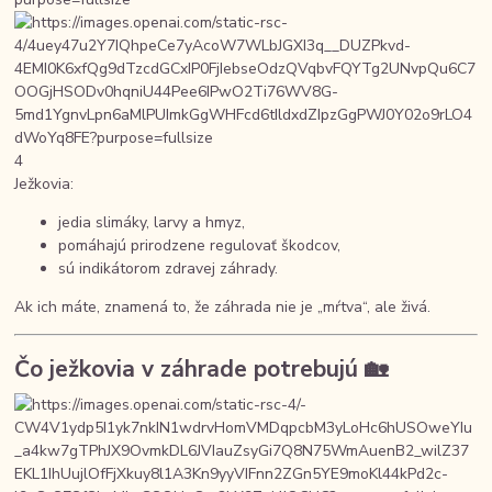
4
Ježkovia:
jedia slimáky, larvy a hmyz,
pomáhajú prirodzene regulovať škodcov,
sú indikátorom zdravej záhrady.
Ak ich máte, znamená to, že záhrada nie je „mŕtva“, ale živá.
Čo ježkovia v záhrade potrebujú 🏡