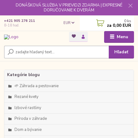
DONÁŠKOVÁ SLUŽBA V PRIEVIDZI ZDARMA | EXPRESNÉ
DORUČOVANIE K DVERÁM
0
ks
+421 905 276 211
EUR
za
0,00 EUR
8-18 hod.
Menu
Hľadať
Kategórie blogu
🌱 Záhrada a pestovanie
Rezané kvety
Izbové rastliny
Príroda v záhrade
Dom a bývanie