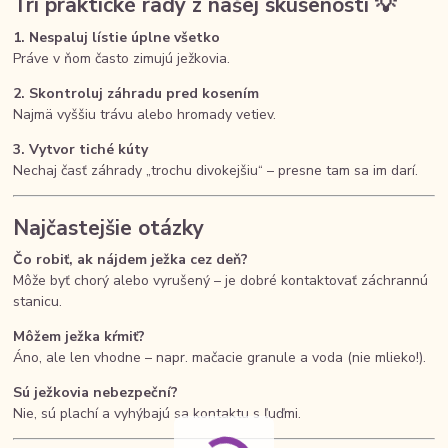
Tri praktické rady z našej skúsenosti 💡
1. Nespaluj lístie úplne všetko
Práve v ňom často zimujú ježkovia.
2. Skontroluj záhradu pred kosením
Najmä vyššiu trávu alebo hromady vetiev.
3. Vytvor tiché kúty
Nechaj časť záhrady „trochu divokejšiu“ – presne tam sa im darí.
Najčastejšie otázky
Čo robiť, ak nájdem ježka cez deň?
Môže byť chorý alebo vyrušený – je dobré kontaktovať záchrannú
stanicu.
Môžem ježka kŕmiť?
Áno, ale len vhodne – napr. mačacie granule a voda (nie mlieko!).
Sú ježkovia nebezpeční?
Nie, sú plachí a vyhýbajú sa kontaktu s ľuďmi.