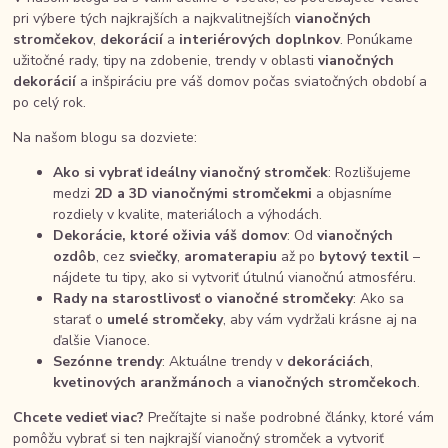
pri výbere tých najkrajších a najkvalitnejších
vianočných
stromčekov
,
dekorácií
a
interiérových doplnkov
. Ponúkame
užitočné rady, tipy na zdobenie, trendy v oblasti
vianočných
dekorácií
a inšpiráciu pre váš domov počas sviatočných období a
po celý rok.
Na našom blogu sa dozviete:
Ako si vybrať ideálny vianočný stromček
: Rozlišujeme
medzi
2D a 3D vianočnými stromčekmi
a objasníme
rozdiely v kvalite, materiáloch a výhodách.
Dekorácie, ktoré oživia váš domov
: Od
vianočných
ozdôb
, cez
sviečky
,
aromaterapiu
až po
bytový textil
–
nájdete tu tipy, ako si vytvoriť útulnú vianočnú atmosféru.
Rady na starostlivosť o vianočné stromčeky
: Ako sa
starať o
umelé stromčeky
, aby vám vydržali krásne aj na
ďalšie Vianoce.
Sezónne trendy
: Aktuálne trendy v
dekoráciách
,
kvetinových aranžmánoch
a
vianočných stromčekoch
.
Chcete vedieť viac?
Prečítajte si naše podrobné články, ktoré vám
pomôžu vybrať si ten najkrajší vianočný stromček a vytvoriť