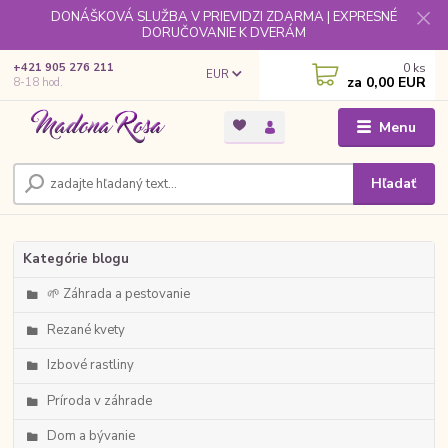
DONÁŠKOVÁ SLUŽBA V PRIEVIDZI ZDARMA | EXPRESNÉ
DORUČOVANIE K DVERÁM
0
ks
+421 905 276 211
EUR
za
0,00 EUR
8-18 hod.
Menu
Hľadať
Kategórie blogu
🌱 Záhrada a pestovanie
Rezané kvety
Izbové rastliny
Príroda v záhrade
Dom a bývanie