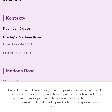
Akcia 2025
Kontakty
Kde nás nájdete
Predajňa Madona Rosa
Bojnická cesta 41/B
PRIEVIDZA 97101
Madona Rosa
Madona Rosa
Pre základnú funkčnosť, spríjemnenie používania webu, analytické
Richard
účely a v prípade udelenia súhlasu aj na účely cielenia reklamy
+421 905 276 211
využívame súbory cookies. Nastavenie vlastných preferencií
cookies môžete kedykoľvek upraviť odkazom v spodnej časti
stránok.