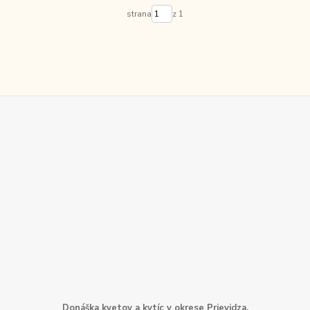
strana
z 1
Donáška kvetov a kytíc v okrese Prievidza.