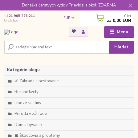
Donáška čerstvých kytíc v Prievidzi a okolí ZDARMA
0
ks
+421 905 276 211
EUR
za
0,00 EUR
8-18 hod.
Menu
Hľadať
Kategórie blogu
🌱 Záhrada a pestovanie
Rezané kvety
Izbové rastliny
Príroda v záhrade
Dom a bývanie
🐌 Škodcovia a problémy