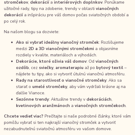
stromčekov
,
dekorácií
a
interiérových doplnkov
. Ponúkame
užitočné rady, tipy na zdobenie, trendy v oblasti
vianočných
dekorácií
a inšpiráciu pre váš domov počas sviatočných období a
po celý rok.
Na našom blogu sa dozviete:
Ako si vybrať ideálny vianočný stromček
: Rozlišujeme
medzi
2D a 3D vianočnými stromčekmi
a objasníme
rozdiely v kvalite, materiáloch a výhodách.
Dekorácie, ktoré oživia váš domov
: Od
vianočných
ozdôb
, cez
sviečky
,
aromaterapiu
až po
bytový textil
–
nájdete tu tipy, ako si vytvoriť útulnú vianočnú atmosféru.
Rady na starostlivosť o vianočné stromčeky
: Ako sa
starať o
umelé stromčeky
, aby vám vydržali krásne aj na
ďalšie Vianoce.
Sezónne trendy
: Aktuálne trendy v
dekoráciách
,
kvetinových aranžmánoch
a
vianočných stromčekoch
.
Chcete vedieť viac?
Prečítajte si naše podrobné články, ktoré vám
pomôžu vybrať si ten najkrajší vianočný stromček a vytvoriť
nezabudnuteľnú sviatočnú atmosféru vo vašom domove.