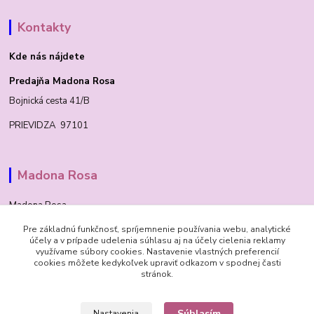
Kontakty
Kde nás nájdete
Predajňa Madona Rosa
Bojnická cesta 41/B
PRIEVIDZA 97101
Madona Rosa
Madona Rosa
Pre základnú funkčnosť, spríjemnenie používania webu, analytické
Richard
účely a v prípade udelenia súhlasu aj na účely cielenia reklamy
+421 905 276 211
využívame súbory cookies. Nastavenie vlastných preferencií
cookies môžete kedykoľvek upraviť odkazom v spodnej časti
stránok.
Súhlasím
Nastavenia