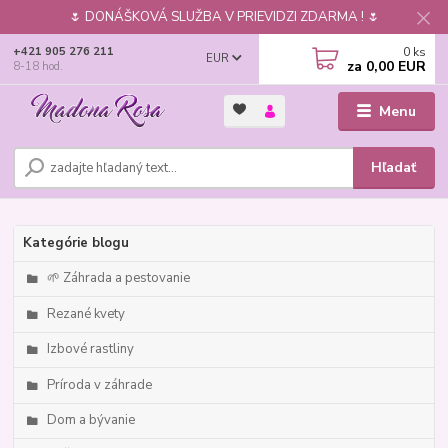
🌷 DONÁŠKOVÁ SLUŽBA V PRIEVIDZI ZDARMA ! 🌷
0
ks
+421 905 276 211
EUR
za
0,00 EUR
8-18 hod.
Menu
Hľadať
Kategórie blogu
🌱 Záhrada a pestovanie
Rezané kvety
Izbové rastliny
Príroda v záhrade
Dom a bývanie