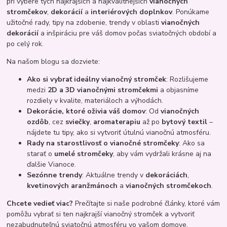
pri výbere tých najkrajších a najkvalitnejších
vianočných
stromčekov
,
dekorácií
a
interiérových doplnkov
. Ponúkame
užitočné rady, tipy na zdobenie, trendy v oblasti
vianočných
dekorácií
a inšpiráciu pre váš domov počas sviatočných období a
po celý rok.
Na našom blogu sa dozviete:
Ako si vybrať ideálny vianočný stromček
: Rozlišujeme
medzi
2D a 3D vianočnými stromčekmi
a objasníme
rozdiely v kvalite, materiáloch a výhodách.
Dekorácie, ktoré oživia váš domov
: Od
vianočných
ozdôb
, cez
sviečky
,
aromaterapiu
až po
bytový textil
–
nájdete tu tipy, ako si vytvoriť útulnú vianočnú atmosféru.
Rady na starostlivosť o vianočné stromčeky
: Ako sa
starať o
umelé stromčeky
, aby vám vydržali krásne aj na
ďalšie Vianoce.
Sezónne trendy
: Aktuálne trendy v
dekoráciách
,
kvetinových aranžmánoch
a
vianočných stromčekoch
.
Chcete vedieť viac?
Prečítajte si naše podrobné články, ktoré vám
pomôžu vybrať si ten najkrajší vianočný stromček a vytvoriť
nezabudnuteľnú sviatočnú atmosféru vo vašom domove.