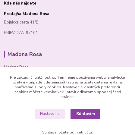
Kde nás nájdete
Predajňa Madona Rosa
Bojnická cesta 41/B
PRIEVIDZA 97101
Madona Rosa
Madona Rosa
Pre základnú funkčnosť, spríjemnenie používania webu, analytické
Richard
účely a v prípade udelenia súhlasu aj na účely cielenia reklamy
+421 905 276 211
využívame súbory cookies. Nastavenie vlastných preferencií
cookies môžete kedykoľvek upraviť odkazom v spodnej časti
stránok.
Súhlasím
Nastavenia
© 1992 Madona Rosa Company
Súhlas môžete odmietnuť
tu
.