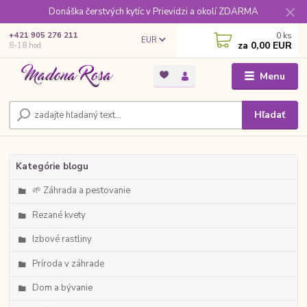
Donáška čerstvých kytíc v Prievidzi a okolí ZDARMA
0
ks
+421 905 276 211
EUR
za
0,00 EUR
8-18 hod.
Menu
Hľadať
Kategórie blogu
🌱 Záhrada a pestovanie
Rezané kvety
Izbové rastliny
Príroda v záhrade
Dom a bývanie