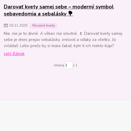
Darovať kvety samej sebe – moderný symbol
sebavedomia a sebalásky 💐
03
.
11
.
2025
Rezané kvety
Nie, nie je to divné. A vôbec nie smutné. 🌷 Darovať kvety samej
sebe je dnes prejav sebalásky, zrelosti a vďaky za všetko, čo
zvládaš. Lebo prečo by si mala čakať, kým ti ich niekto kúpi?
celý článok
strana
z 1