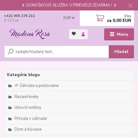
🌷 DONÁŠKOVÁ SLUŽBA V PRIEVIDZI ZDARMA ! 🌷
0
ks
+421 905 276 211
EUR
za
0,00 EUR
8-18 hod.
Menu
Hľadať
Kategórie blogu
🌱 Záhrada a pestovanie
Rezané kvety
Izbové rastliny
Príroda v záhrade
Dom a bývanie