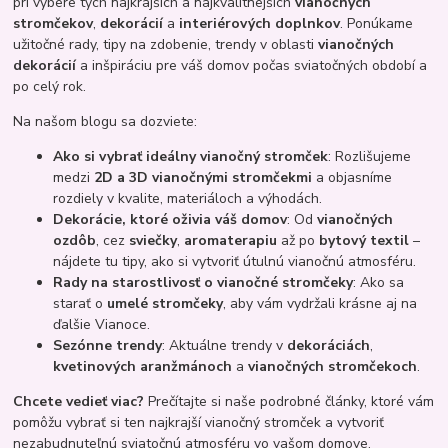
pri výbere tých najkrajších a najkvalitnejších
vianočných
stromčekov
,
dekorácií
a
interiérových doplnkov
. Ponúkame
užitočné rady, tipy na zdobenie, trendy v oblasti
vianočných
dekorácií
a inšpiráciu pre váš domov počas sviatočných období a
po celý rok.
Na našom blogu sa dozviete:
Ako si vybrať ideálny vianočný stromček
: Rozlišujeme
medzi
2D a 3D vianočnými stromčekmi
a objasníme
rozdiely v kvalite, materiáloch a výhodách.
Dekorácie, ktoré oživia váš domov
: Od
vianočných
ozdôb
, cez
sviečky
,
aromaterapiu
až po
bytový textil
–
nájdete tu tipy, ako si vytvoriť útulnú vianočnú atmosféru.
Rady na starostlivosť o vianočné stromčeky
: Ako sa
starať o
umelé stromčeky
, aby vám vydržali krásne aj na
ďalšie Vianoce.
Sezónne trendy
: Aktuálne trendy v
dekoráciách
,
kvetinových aranžmánoch
a
vianočných stromčekoch
.
Chcete vedieť viac?
Prečítajte si naše podrobné články, ktoré vám
pomôžu vybrať si ten najkrajší vianočný stromček a vytvoriť
nezabudnuteľnú sviatočnú atmosféru vo vašom domove.