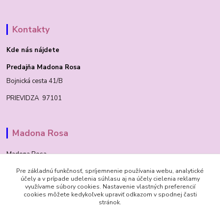
Kontakty
Kde nás nájdete
Predajňa Madona Rosa
Bojnická cesta 41/B
PRIEVIDZA 97101
Madona Rosa
Madona Rosa
Pre základnú funkčnosť, spríjemnenie používania webu, analytické
Richard
účely a v prípade udelenia súhlasu aj na účely cielenia reklamy
+421 905 276 211
využívame súbory cookies. Nastavenie vlastných preferencií
cookies môžete kedykoľvek upraviť odkazom v spodnej časti
stránok.