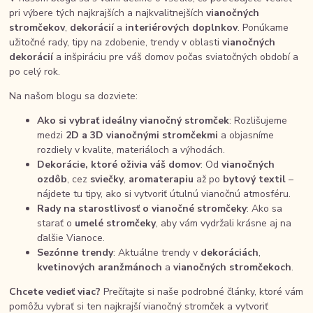
pri výbere tých najkrajších a najkvalitnejších
vianočných
stromčekov
,
dekorácií
a
interiérových doplnkov
. Ponúkame
užitočné rady, tipy na zdobenie, trendy v oblasti
vianočných
dekorácií
a inšpiráciu pre váš domov počas sviatočných období a
po celý rok.
Na našom blogu sa dozviete:
Ako si vybrať ideálny vianočný stromček
: Rozlišujeme
medzi
2D a 3D vianočnými stromčekmi
a objasníme
rozdiely v kvalite, materiáloch a výhodách.
Dekorácie, ktoré oživia váš domov
: Od
vianočných
ozdôb
, cez
sviečky
,
aromaterapiu
až po
bytový textil
–
nájdete tu tipy, ako si vytvoriť útulnú vianočnú atmosféru.
Rady na starostlivosť o vianočné stromčeky
: Ako sa
starať o
umelé stromčeky
, aby vám vydržali krásne aj na
ďalšie Vianoce.
Sezónne trendy
: Aktuálne trendy v
dekoráciách
,
kvetinových aranžmánoch
a
vianočných stromčekoch
.
Chcete vedieť viac?
Prečítajte si naše podrobné články, ktoré vám
pomôžu vybrať si ten najkrajší vianočný stromček a vytvoriť