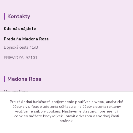
Kontakty
Kde nás nájdete
Predajňa Madona Rosa
Bojnická cesta 41/B
PRIEVIDZA 97101
Madona Rosa
Madona Rosa
Pre základnú funkčnosť, spríjemnenie používania webu, analytické
Richard
účely a v prípade udelenia súhlasu aj na účely cielenia reklamy
+421 905 276 211
využívame súbory cookies. Nastavenie vlastných preferencií
cookies môžete kedykoľvek upraviť odkazom v spodnej časti
stránok.