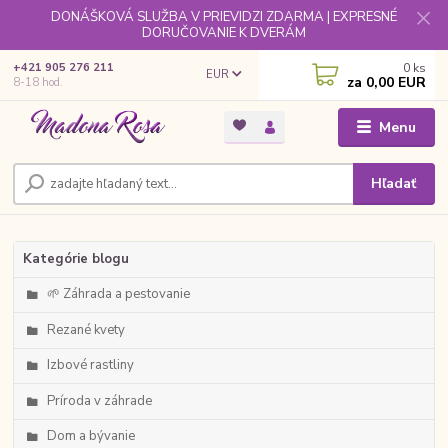
DONÁŠKOVÁ SLUŽBA V PRIEVIDZI ZDARMA | EXPRESNÉ
DORUČOVANIE K DVERÁM
0
ks
+421 905 276 211
EUR
za
0,00 EUR
8-18 hod.
Menu
Hľadať
Kategórie blogu
🌱 Záhrada a pestovanie
Rezané kvety
Izbové rastliny
Príroda v záhrade
Dom a bývanie