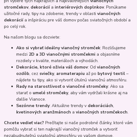
pri výbere tých najkrajších a najkvalitnejších
vianočných
stromčekov
,
dekorácií
a
interiérových doplnkov
. Ponúkame
užitočné rady, tipy na zdobenie, trendy v oblasti
vianočných
dekorácií
a inšpiráciu pre váš domov počas sviatočných období a
po celý rok.
Na našom blogu sa dozviete:
Ako si vybrať ideálny vianočný stromček
: Rozlišujeme
medzi
2D a 3D vianočnými stromčekmi
a objasníme
rozdiely v kvalite, materiáloch a výhodách.
Dekorácie, ktoré oživia váš domov
: Od
vianočných
ozdôb
, cez
sviečky
,
aromaterapiu
až po
bytový textil
–
nájdete tu tipy, ako si vytvoriť útulnú vianočnú atmosféru.
Rady na starostlivosť o vianočné stromčeky
: Ako sa
starať o
umelé stromčeky
, aby vám vydržali krásne aj na
ďalšie Vianoce.
Sezónne trendy
: Aktuálne trendy v
dekoráciách
,
kvetinových aranžmánoch
a
vianočných stromčekoch
.
Chcete vedieť viac?
Prečítajte si naše podrobné články, ktoré vám
pomôžu vybrať si ten najkrajší vianočný stromček a vytvoriť
nezabudnuteľnú sviatočnú atmosféru vo vašom domove.