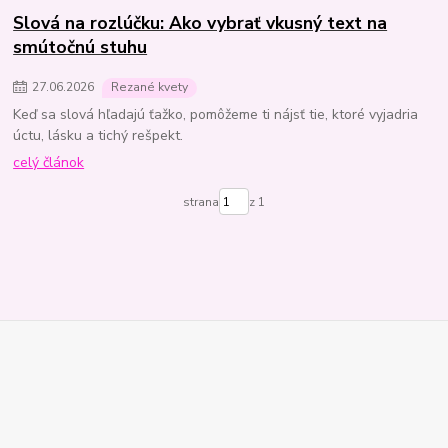
Slová na rozlúčku: Ako vybrať vkusný text na
smútočnú stuhu
27
.
06
.
2026
Rezané kvety
Keď sa slová hľadajú ťažko, pomôžeme ti nájsť tie, ktoré vyjadria
úctu, lásku a tichý rešpekt.
celý článok
strana
z 1