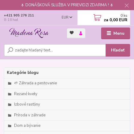
🌷 DONÁŠKOVÁ SLUŽBA V PRIEVIDZI ZDARMA ! 🌷
0
ks
+421 905 276 211
EUR
za
0,00 EUR
8-18 hod.
Menu
Hľadať
Kategórie blogu
🌱 Záhrada a pestovanie
Rezané kvety
Izbové rastliny
Príroda v záhrade
Dom a bývanie