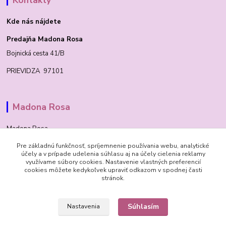
Kontakty
Kde nás nájdete
Predajňa Madona Rosa
Bojnická cesta 41/B
PRIEVIDZA 97101
Madona Rosa
Madona Rosa
Pre základnú funkčnosť, spríjemnenie používania webu, analytické
Richard
účely a v prípade udelenia súhlasu aj na účely cielenia reklamy
+421 905 276 211
využívame súbory cookies. Nastavenie vlastných preferencií
cookies môžete kedykoľvek upraviť odkazom v spodnej časti
stránok.
Súhlasím
Nastavenia