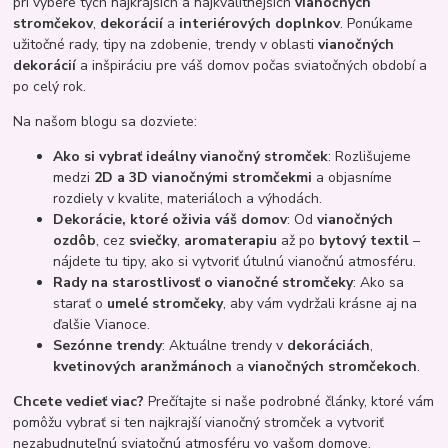
pri výbere tých najkrajších a najkvalitnejších
vianočných
stromčekov
,
dekorácií
a
interiérových doplnkov
. Ponúkame
užitočné rady, tipy na zdobenie, trendy v oblasti
vianočných
dekorácií
a inšpiráciu pre váš domov počas sviatočných období a
po celý rok.
Na našom blogu sa dozviete:
Ako si vybrať ideálny vianočný stromček
: Rozlišujeme
medzi
2D a 3D vianočnými stromčekmi
a objasníme
rozdiely v kvalite, materiáloch a výhodách.
Dekorácie, ktoré oživia váš domov
: Od
vianočných
ozdôb
, cez
sviečky
,
aromaterapiu
až po
bytový textil
–
nájdete tu tipy, ako si vytvoriť útulnú vianočnú atmosféru.
Rady na starostlivosť o vianočné stromčeky
: Ako sa
starať o
umelé stromčeky
, aby vám vydržali krásne aj na
ďalšie Vianoce.
Sezónne trendy
: Aktuálne trendy v
dekoráciách
,
kvetinových aranžmánoch
a
vianočných stromčekoch
.
Chcete vedieť viac?
Prečítajte si naše podrobné články, ktoré vám
pomôžu vybrať si ten najkrajší vianočný stromček a vytvoriť
nezabudnuteľnú sviatočnú atmosféru vo vašom domove.