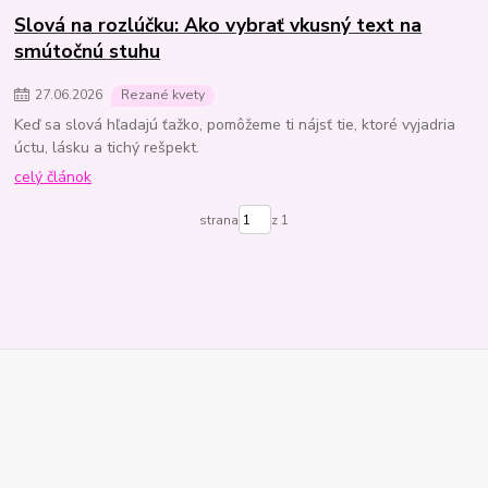
Slová na rozlúčku: Ako vybrať vkusný text na
smútočnú stuhu
27
.
06
.
2026
Rezané kvety
Keď sa slová hľadajú ťažko, pomôžeme ti nájsť tie, ktoré vyjadria
úctu, lásku a tichý rešpekt.
celý článok
strana
z 1