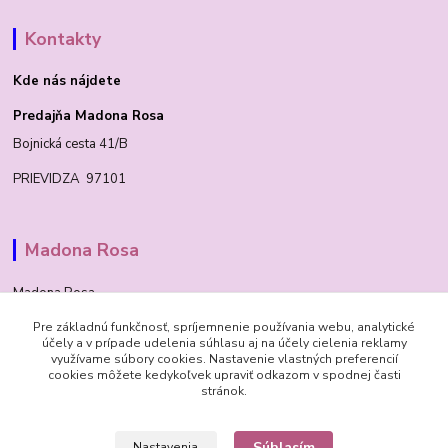
Kontakty
Kde nás nájdete
Predajňa Madona Rosa
Bojnická cesta 41/B
PRIEVIDZA 97101
Madona Rosa
Madona Rosa
Pre základnú funkčnosť, spríjemnenie používania webu, analytické
Richard
účely a v prípade udelenia súhlasu aj na účely cielenia reklamy
+421 905 276 211
využívame súbory cookies. Nastavenie vlastných preferencií
cookies môžete kedykoľvek upraviť odkazom v spodnej časti
stránok.
Súhlasím
Nastavenia