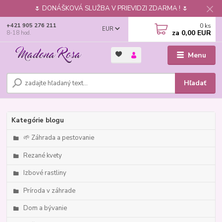
🌷 DONÁŠKOVÁ SLUŽBA V PRIEVIDZI ZDARMA ! 🌷
0
ks
+421 905 276 211
EUR
za
0,00 EUR
8-18 hod.
Menu
Hľadať
Kategórie blogu
🌱 Záhrada a pestovanie
Rezané kvety
Izbové rastliny
Príroda v záhrade
Dom a bývanie