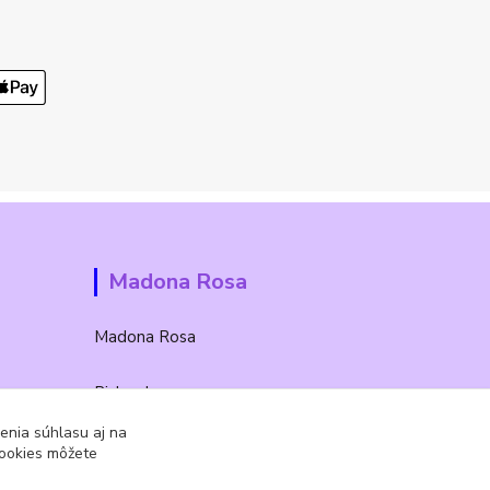
Madona Rosa
Madona Rosa
Richard
+421 905 276 211
enia súhlasu aj na
cookies môžete