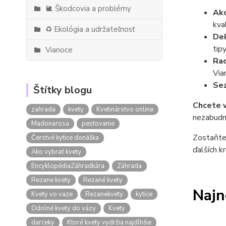
🐌 Škodcovia a problémy
Ako
kva
♻️ Ekológia a udržateľnosť
Dek
tip
Vianoce
Rad
Via
Se
Štítky blogu
Chcete v
zahrada
kvety
Kvetinárstvo online
nezabudn
Madonarosa
pestovanie
Zostaňte 
Čerstvé kytice donáška
ďalších k
Ako vybrať kvety
EncyklopédiaZáhradkára
Záhrada
Rezane kvety
Rezané kvety
Najn
Kvety vo vaze
Rezanekvety
kytice
Odolné kvety do vázy
Kvety
darceky
Ktoré kvety vydržia najdlhšie