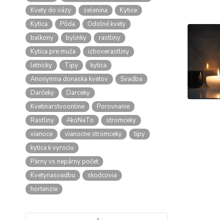
Kvety do vázy
zelenina
Kytice
Kytica
Pôda
Odolné kvety
balkony
bylinky
rastliny
Kytica pre muža
izboverastliny
letnicky
Tipy
kytica
Anonymna donaska kvetov
Svadba
Darčeky
Darceky
Kvetinarstvoonline
Porovnanie
Rastliny
AkoNaTo
stromceky
vianoce
vianocne stromceky
tipy
kytica k vyrociu
Párny vs nepárny počet
Kvetynasvadbu
skodcovia
hortenzie