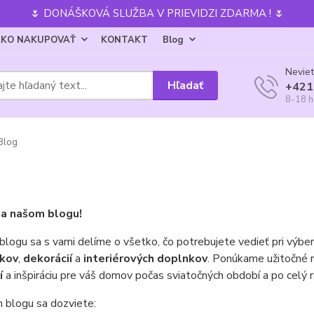
🌷 DONÁŠKOVÁ SLUŽBA V PRIEVIDZI ZDARMA ! 🌷
KO NAKUPOVAŤ
KONTAKT
Blog
Neviet
Hľadať
+421
8-18 h
Blog
na našom blogu!
logu sa s vami delíme o všetko, čo potrebujete vedieť pri výbere 
kov
,
dekorácií
a
interiérových doplnkov
. Ponúkame užitočné r
í
a inšpiráciu pre váš domov počas sviatočných období a po celý r
 blogu sa dozviete: