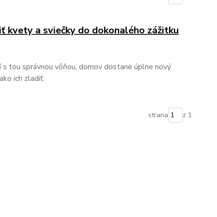
ť kvety a sviečky do dokonalého zážitku
jí s tou správnou vôňou, domov dostane úplne nový
ko ich zladiť.
strana
z 1