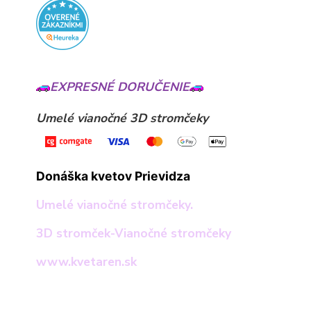
EXPRESNÉ DORUČENIE
Umelé vianočné 3D stromčeky
Donáška kvetov Prievidza
Umelé vianočné stromčeky.
3D stromček-Vianočné stromčeky
www.kvetaren.sk