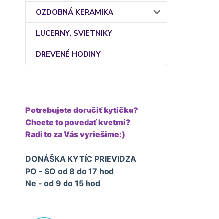
OZDOBNÁ KERAMIKA
LUCERNY, SVIETNIKY
DREVENÉ HODINY
Potrebujete doručiť kytičku?
Chcete to povedať kvetmi?
Radi to za Vás vyriešime:)
DONÁŠKA KYTÍC PRIEVIDZA
PO - SO od 8 do 17 hod
Ne - od 9 do 15 hod