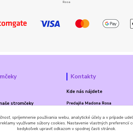
omčeky
Kontakty
Kde nás nájdete
naše stromčeky
Predajňa Madona Rosa
Bojnická cesta 41/B
čnosť, spríjemnenie používania webu, analytické účely a v prípade udel
a reklamy využívame súbory cookies. Nastavenie vlastných preferencií 
PRIEVIDZA 97101
kedykoľvek upraviť odkazom v spodnej časti stránok.