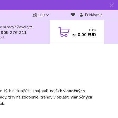
Prihlásenie
EUR
e si rady? Zavolajte.
0
ks
 905 276 211
za
0,00 EUR
od.
tých najkrajších a najkvalitnejších
vianočných
ady, tipy na zdobenie, trendy v oblasti
vianočných
ok.