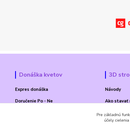
Donáška kvetov
3D str
Expres donáška
Návody
Doručenie Po - Ne
Ako stavať
O Madone Rose
BLOG 3D
Pre základnú funk
účely cieleni
Kontakt
Akcia 2025