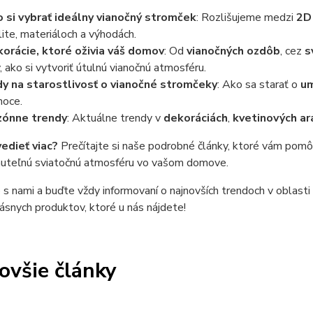
 si vybrať ideálny vianočný stromček
: Rozlišujeme medzi
2D
lite, materiáloch a výhodách.
orácie, ktoré oživia váš domov
: Od
vianočných ozdôb
, cez
s
y, ako si vytvoriť útulnú vianočnú atmosféru.
y na starostlivosť o vianočné stromčeky
: Ako sa starať o
um
noce.
zónne trendy
: Aktuálne trendy v
dekoráciách
,
kvetinových a
edieť viac?
Prečítajte si naše podrobné články, ktoré vám pomôžu
uteľnú sviatočnú atmosféru vo vašom domove.
s nami a buďte vždy informovaní o najnovších trendoch v oblasti
rásnych produktov, ktoré u nás nájdete!
ovšie články