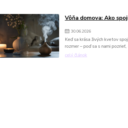
Vôňa domova: Ako spoji
30
.
06
.
2026
Keď sa krása živých kvetov spo
rozmer – poď sa s nami pozrieť, a
celý článok