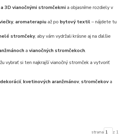
 a 3D vianočnými stromčekmi
a objasníme rozdiely v
viečky
,
aromaterapiu
až po
bytový textil
– nájdete tu
elé stromčeky
, aby vám vydržali krásne aj na ďalšie
ranžmánoch
a
vianočných stromčekoch
.
 vybrať si ten najkrajší vianočný stromček a vytvoriť
dekorácií
,
kvetinových aranžmánov
,
stromčekov
a
strana
z 1