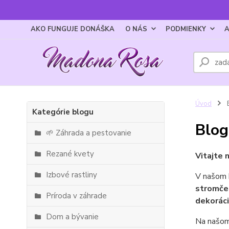
AKO FUNGUJE DONÁŠKA
O NÁS
PODMIENKY
A
Úvod
Kategórie blogu
Blog
🌱 Záhrada a pestovanie
Rezané kvety
Vitajte 
Izbové rastliny
V našom b
stromče
Príroda v záhrade
dekoráci
Dom a bývanie
Na našom