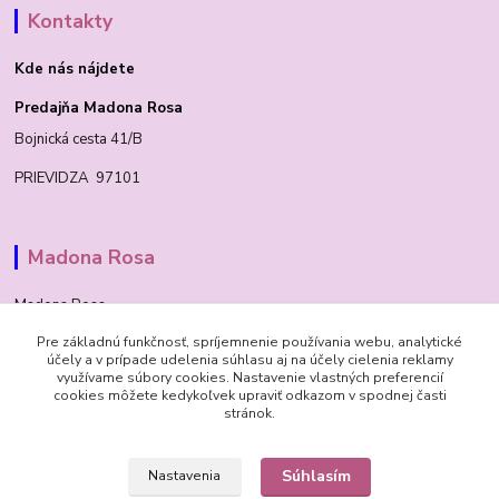
Kontakty
Kde nás nájdete
Predajňa Madona Rosa
Bojnická cesta 41/B
PRIEVIDZA 97101
Madona Rosa
Madona Rosa
Pre základnú funkčnosť, spríjemnenie používania webu, analytické
Richard
účely a v prípade udelenia súhlasu aj na účely cielenia reklamy
+421 905 276 211
využívame súbory cookies. Nastavenie vlastných preferencií
cookies môžete kedykoľvek upraviť odkazom v spodnej časti
stránok.
Súhlasím
Nastavenia