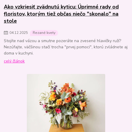
Ako vzkriesiť zvädnutú kyticu: Úprimné rady od
floristov, ktorým tiež občas niečo "skonalo" na
stole
04
.
12
.
2025
Rezané kvety
Stojíte nad vázou a smutne pozeráte na zvesené hlavičky ruží?
Nezúfajte, väčšinou stačí trocha "prvej pomoci", ktorú zvládnete aj
doma v kuchyni.
celý článok