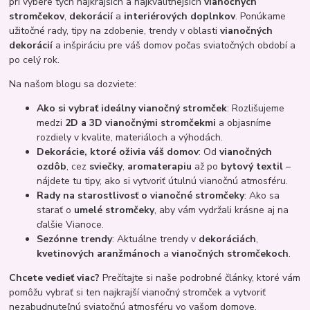
pri výbere tých najkrajších a najkvalitnejších
vianočných
stromčekov
,
dekorácií
a
interiérových doplnkov
. Ponúkame
užitočné rady, tipy na zdobenie, trendy v oblasti
vianočných
dekorácií
a inšpiráciu pre váš domov počas sviatočných období a
po celý rok.
Na našom blogu sa dozviete:
Ako si vybrať ideálny vianočný stromček
: Rozlišujeme
medzi
2D a 3D vianočnými stromčekmi
a objasníme
rozdiely v kvalite, materiáloch a výhodách.
Dekorácie, ktoré oživia váš domov
: Od
vianočných
ozdôb
, cez
sviečky
,
aromaterapiu
až po
bytový textil
–
nájdete tu tipy, ako si vytvoriť útulnú vianočnú atmosféru.
Rady na starostlivosť o vianočné stromčeky
: Ako sa
starať o
umelé stromčeky
, aby vám vydržali krásne aj na
ďalšie Vianoce.
Sezónne trendy
: Aktuálne trendy v
dekoráciách
,
kvetinových aranžmánoch
a
vianočných stromčekoch
.
Chcete vedieť viac?
Prečítajte si naše podrobné články, ktoré vám
pomôžu vybrať si ten najkrajší vianočný stromček a vytvoriť
nezabudnuteľnú sviatočnú atmosféru vo vašom domove.