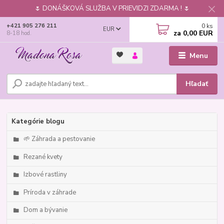
🌷 DONÁŠKOVÁ SLUŽBA V PRIEVIDZI ZDARMA ! 🌷
0
ks
+421 905 276 211
EUR
za
0,00 EUR
8-18 hod.
Menu
Hľadať
Kategórie blogu
🌱 Záhrada a pestovanie
Rezané kvety
Izbové rastliny
Príroda v záhrade
Dom a bývanie