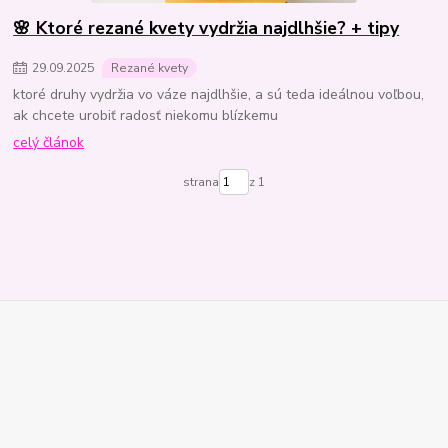
🌸 Ktoré rezané kvety vydržia najdlhšie? + tipy
29
.
09
.
2025
Rezané kvety
ktoré druhy vydržia vo váze najdlhšie, a sú teda ideálnou voľbou,
ak chcete urobiť radosť niekomu blízkemu
celý článok
strana
z 1