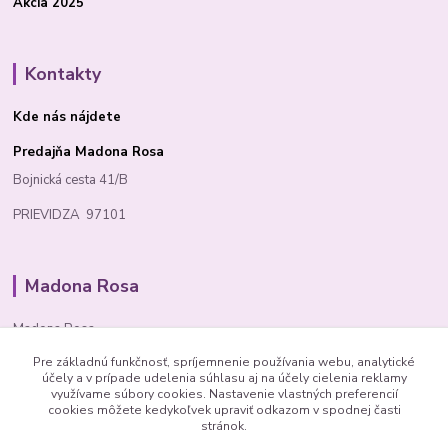
Akcia 2025
Kontakty
Kde nás nájdete
Predajňa Madona Rosa
Bojnická cesta 41/B
PRIEVIDZA 97101
Madona Rosa
Madona Rosa
Pre základnú funkčnosť, spríjemnenie používania webu, analytické
Richard
účely a v prípade udelenia súhlasu aj na účely cielenia reklamy
+421 905 276 211
využívame súbory cookies. Nastavenie vlastných preferencií
cookies môžete kedykoľvek upraviť odkazom v spodnej časti
stránok.