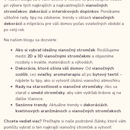
pri výbere tých najkrajších a najkvalitnejších
vianočných
stromčekov
,
dekorácií
a
interiérových doplnkov
. Ponúkame
užitočné rady, tipy na zdobenie, trendy v oblasti
vianočných
dekorácií
a inšpiráciu pre váš domov počas sviatočných období a
po celý rok.
Na našom blogu sa dozviete:
Ako si vybrať ideálny vianočný stromček
: Rozlišujeme
medzi
2D a 3D vianočnými stromčekmi
a objasníme
rozdiely v kvalite, materiáloch a výhodách.
Dekorácie, ktoré oživia váš domov
: Od
vianočných
ozdôb
, cez
sviečky
,
aromaterapiu
až po
bytový textil
–
nájdete tu tipy, ako si vytvoriť útulnú vianočnú atmosféru.
Rady na starostlivosť o vianočné stromčeky
: Ako sa
starať o
umelé stromčeky
, aby vám vydržali krásne aj na
ďalšie Vianoce.
Sezónne trendy
: Aktuálne trendy v
dekoráciách
,
kvetinových aranžmánoch
a
vianočných stromčekoch
.
Chcete vedieť viac?
Prečítajte si naše podrobné články, ktoré vám
pomôžu vybrať si ten najkrajší vianočný stromček a vytvoriť