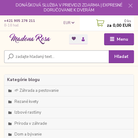
DONÁŠKOVÁ SLUŽBA V PRIEVIDZI ZDARMA | EXPRESNÉ
DORUČOVANIE K DVERÁM
0
ks
+421 905 276 211
EUR
za
0,00 EUR
8-18 hod.
Menu
Hľadať
Kategórie blogu
🌱 Záhrada a pestovanie
Rezané kvety
Izbové rastliny
Príroda v záhrade
Dom a bývanie